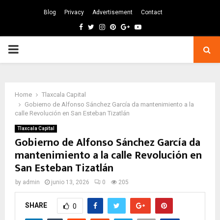
Blog
Privacy
Advertisement
Contact
Facebook
Twitter
Instagram
Pinterest
Google
Youtube
PRIMARY
MENU
Home
Tlaxcala Capital
Gobierno de Alfonso Sánchez García da mantenimiento a la
calle Revolución en San Esteban Tizatlán
Tlaxcala Capital
Gobierno de Alfonso Sánchez García da
mantenimiento a la calle Revolución en
San Esteban Tizatlán
by
admin
junio 13, 2026
0
205
SHARE
0