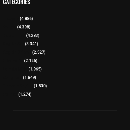
CATEGORIES
Tlaxcala
(4.886)
Policía
(4.398)
8 columnas
(4.283)
Región Sur
(3.341)
Región Oriente
(2.527)
Educación
(2.125)
Lo más leído
(1.965)
Congreso
(1.849)
Tlaxcala Capital
(1.530)
Política
(1.274)