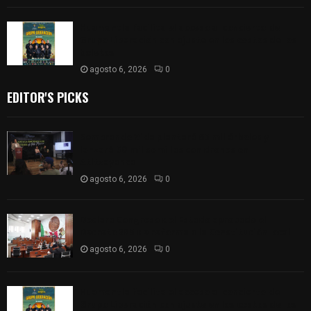
Huamantla facilita el acceso al concierto de
Grupo Liberación con ajuste en los costos de los
boletos
agosto 6, 2026
0
EDITOR'S PICKS
Sembrando Vida plantará 65 mil árboles y
lanzará 50 mil semillas con drones en
Atltzayanca
agosto 6, 2026
0
Declara Congreso del Estado aprobado el
Decreto 285 de reforma a la Constitución local
agosto 6, 2026
0
Huamantla facilita el acceso al concierto de
Grupo Liberación con ajuste en los costos de los