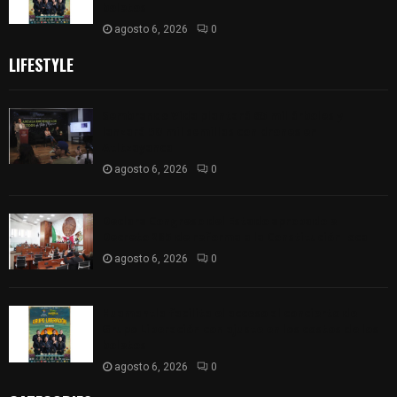
boletos
agosto 6, 2026
0
LIFESTYLE
Sembrando Vida plantará 65 mil árboles y
lanzará 50 mil semillas con drones en
Atltzayanca
agosto 6, 2026
0
Declara Congreso del Estado aprobado el
Decreto 285 de reforma a la Constitución local
agosto 6, 2026
0
Huamantla facilita el acceso al concierto de
Grupo Liberación con ajuste en los costos de los
boletos
agosto 6, 2026
0