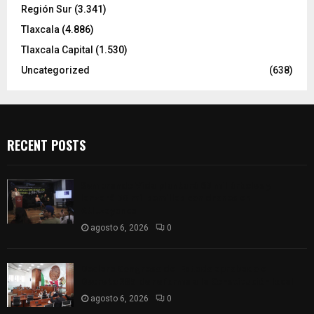
Región Sur
(3.341)
Tlaxcala
(4.886)
Tlaxcala Capital
(1.530)
Uncategorized
(638)
RECENT POSTS
Sembrando Vida plantará 65 mil árboles y
lanzará 50 mil semillas con drones en
Atltzayanca
agosto 6, 2026
0
Declara Congreso del Estado aprobado el
Decreto 285 de reforma a la Constitución local
agosto 6, 2026
0