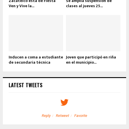
Zacatelco está de Fiesta
Se amplía suspensión de
Ven y Vive la...
clases al jueves 25...
Inducen a coma a estudiante
Joven que participó en riña
de secundaria técnica
en el municipio...
LATEST TWEETS
Reply
Retweet
Favorite