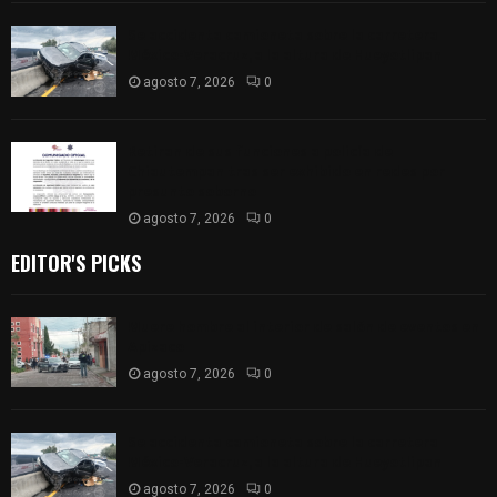
Se accidenta camioneta sobre la carretera
México-Veracruz, a la altura de Hueyotlipan
agosto 7, 2026
0
Retiran de sus funciones a policía de
Chiautempan tras ser exhibido en redes por
presunto soborno
agosto 7, 2026
0
EDITOR'S PICKS
Muere hombre al interior de salón de eventos en
Apizaco
agosto 7, 2026
0
Se accidenta camioneta sobre la carretera
México-Veracruz, a la altura de Hueyotlipan
agosto 7, 2026
0