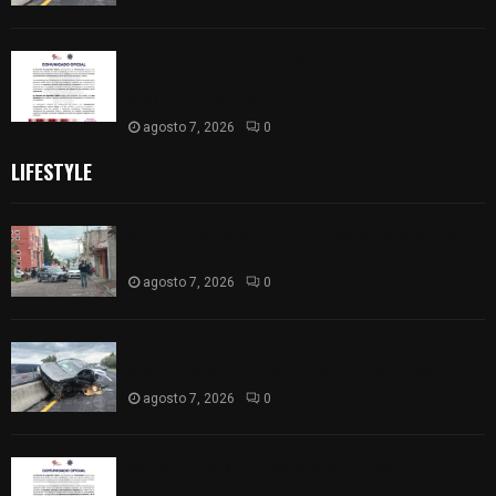
Retiran de sus funciones a policía de
Chiautempan tras ser exhibido en redes por
presunto soborno
agosto 7, 2026
0
LIFESTYLE
Muere hombre al interior de salón de eventos en
Apizaco
agosto 7, 2026
0
Se accidenta camioneta sobre la carretera
México-Veracruz, a la altura de Hueyotlipan
agosto 7, 2026
0
Retiran de sus funciones a policía de
Chiautempan tras ser exhibido en redes por