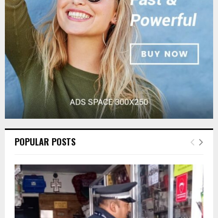
:
C
H
POPULAR POSTS