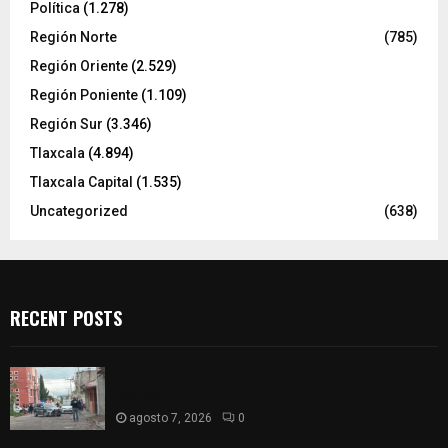
Política
(1.278)
Región Norte
(785)
Región Oriente
(2.529)
Región Poniente
(1.109)
Región Sur
(3.346)
Tlaxcala
(4.894)
Tlaxcala Capital
(1.535)
Uncategorized
(638)
RECENT POSTS
Muere hombre al interior de salón de eventos en
Apizaco
agosto 7, 2026
0