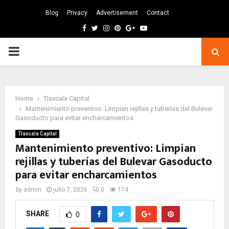
Blog
Privacy
Advertisement
Contact
Facebook
Twitter
Instagram
Pinterest
Google
Youtube
PRIMARY
MENU
Home
Tlaxcala Capital
Mantenimiento preventivo: Limpian rejillas y tuberías del Bulevar
Gasoducto para evitar encharcamientos
Tlaxcala Capital
Mantenimiento preventivo: Limpian
rejillas y tuberías del Bulevar Gasoducto
para evitar encharcamientos
by
admin
julio 7, 2026
0
174
SHARE
0