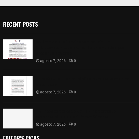
RECENT POSTS
Retiran de sus funciones a policía de
Chiautempan tras ser exhibido en redes por
presunto soborno
agosto 7, 2026
0
Aprueban la Cuenta Pública 2025 de Santa Ana
Nopalucan
agosto 7, 2026
0
TET revoca acuerdo del ITE; no acreditó
responsabilidad de Alfonso Sánchez
agosto 7, 2026
0
EDITOR'S PICKS