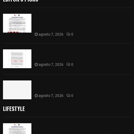
Retiran de sus funciones a policía de
Chiautempan tras ser exhibido en redes por
presunto soborno
agosto 7, 2026
0
Aprueban la Cuenta Pública 2025 de Santa Ana
Nopalucan
agosto 7, 2026
0
TET revoca acuerdo del ITE; no acreditó
responsabilidad de Alfonso Sánchez
agosto 7, 2026
0
LIFESTYLE
Retiran de sus funciones a policía de
Chiautempan tras ser exhibido en redes por