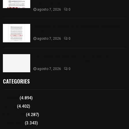
presunto soborno
agosto 7, 2026
0
Aprueban la Cuenta Pública 2025 de Santa Ana
Nopalucan
agosto 7, 2026
0
TET revoca acuerdo del ITE; no acreditó
responsabilidad de Alfonso Sánchez
agosto 7, 2026
0
CATEGORIES
Tlaxcala
(4.894)
Policía
(4.402)
8 columnas
(4.287)
Región Sur
(3.343)