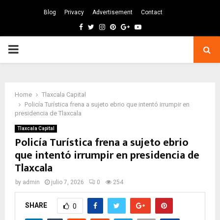
Blog
Privacy
Advertisement
Contact
Facebook
Twitter
Instagram
Pinterest
Google
Youtube
PRIMARY
MENU
Home
Tlaxcala Capital
Policía Turística frena a sujeto ebrio que intentó irrumpir en
presidencia de Tlaxcala
Tlaxcala Capital
Policía Turística frena a sujeto ebrio
que intentó irrumpir en presidencia de
Tlaxcala
by
admin
julio 7, 2026
0
254
SHARE
0