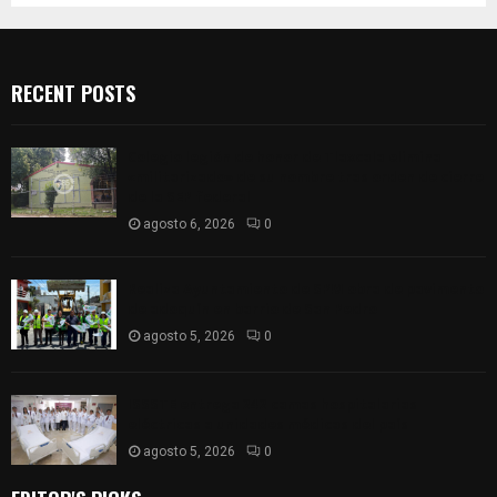
RECENT POSTS
Colegio legión de honor de Tlaxcala elimina
«militarizado» de su nombre tras orden de cierre
de la SEP federal
agosto 6, 2026
0
Realiza Ayuntamiento de SPM obra de pavimento
de adoquín en barrio de San Pedro
agosto 5, 2026
0
ISSSTE entrega 242 camas hospitalarias
eléctricas a unidades médicas del país
agosto 5, 2026
0