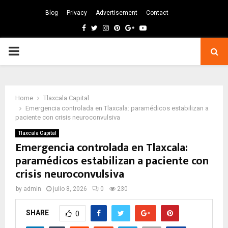
Blog
Privacy
Advertisement
Contact
Facebook
Twitter
Instagram
Pinterest
Google
Youtube
PRIMARY
MENU
Home
Tlaxcala Capital
Emergencia controlada en Tlaxcala: paramédicos estabilizan a
paciente con crisis neuroconvulsiva
Tlaxcala Capital
Emergencia controlada en Tlaxcala:
paramédicos estabilizan a paciente con
crisis neuroconvulsiva
by
admin
julio 8, 2026
0
230
SHARE
0