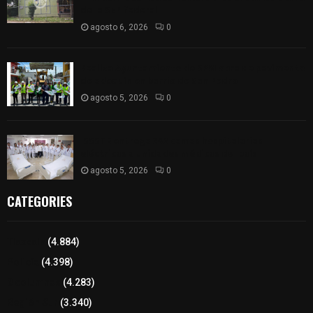
de la SEP federal
agosto 6, 2026
0
Realiza Ayuntamiento de SPM obra de pavimento
de adoquín en barrio de San Pedro
agosto 5, 2026
0
ISSSTE entrega 242 camas hospitalarias
eléctricas a unidades médicas del país
agosto 5, 2026
0
CATEGORIES
Tlaxcala
(4.884)
Policía
(4.398)
8 columnas
(4.283)
Región Sur
(3.340)