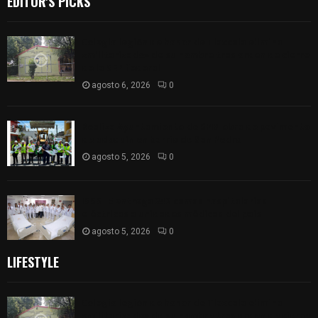
EDITOR'S PICKS
Colegio legión de honor de Tlaxcala elimina
«militarizado» de su nombre tras orden de cierre
de la SEP federal
agosto 6, 2026
0
Realiza Ayuntamiento de SPM obra de pavimento
de adoquín en barrio de San Pedro
agosto 5, 2026
0
ISSSTE entrega 242 camas hospitalarias
eléctricas a unidades médicas del país
agosto 5, 2026
0
LIFESTYLE
Colegio legión de honor de Tlaxcala elimina
«militarizado» de su nombre tras orden de cierre