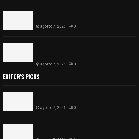
Se accidenta camioneta sobre la carretera
México-Veracruz, a la altura de Hueyotlipan
agosto 7, 2026
0
Retiran de sus funciones a policía de
Chiautempan tras ser exhibido en redes por
presunto soborno
agosto 7, 2026
0
EDITOR'S PICKS
Muere hombre al interior de salón de eventos en
Apizaco
agosto 7, 2026
0
Se accidenta camioneta sobre la carretera
México-Veracruz, a la altura de Hueyotlipan