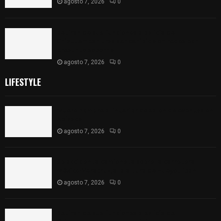
agosto 7, 2026
0
Retiran de sus funciones a policía de
Chiautempan tras ser exhibido en redes por
presunto soborno
agosto 7, 2026
0
LIFESTYLE
Muere hombre al interior de salón de eventos en
Apizaco
agosto 7, 2026
0
Se accidenta camioneta sobre la carretera
México-Veracruz, a la altura de Hueyotlipan
agosto 7, 2026
0
Retiran de sus funciones a policía de