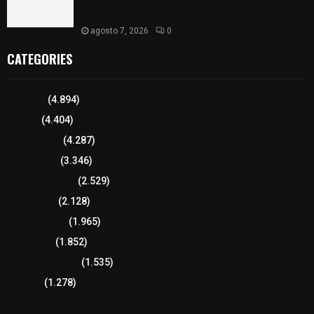
Chiautempan tras ser exhibido en redes por
presunto soborno
agosto 7, 2026
0
CATEGORIES
Tlaxcala
(4.894)
Policía
(4.404)
8 columnas
(4.287)
Región Sur
(3.346)
Región Oriente
(2.529)
Educación
(2.128)
Lo más leído
(1.965)
Congreso
(1.852)
Tlaxcala Capital
(1.535)
Política
(1.278)