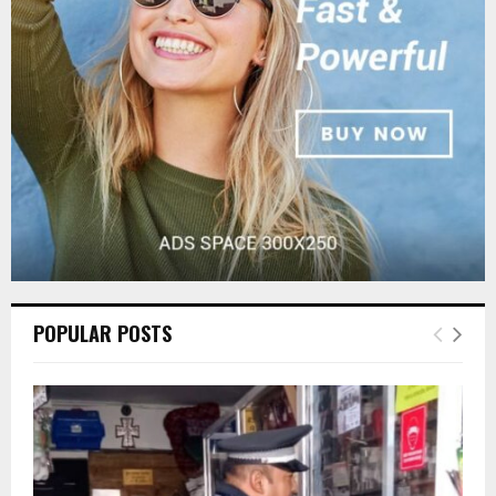
:
C
H
POPULAR POSTS