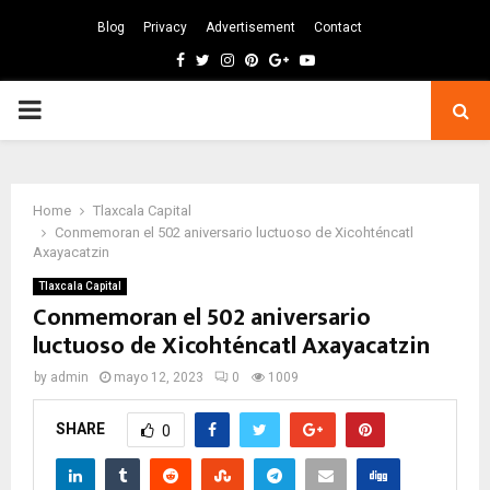
Blog
Privacy
Advertisement
Contact
Facebook
Twitter
Instagram
Pinterest
Google
Youtube
PRIMARY
MENU
Home
Tlaxcala Capital
Conmemoran el 502 aniversario luctuoso de Xicohténcatl
Axayacatzin
Tlaxcala Capital
Conmemoran el 502 aniversario
luctuoso de Xicohténcatl Axayacatzin
by
admin
mayo 12, 2023
0
1009
SHARE
0