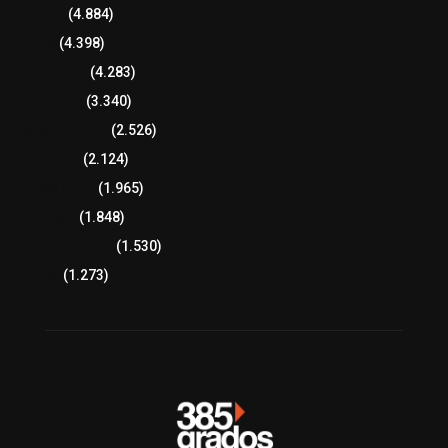
Tlaxcala
(4.884)
Policía
(4.398)
8 columnas
(4.283)
Región Sur
(3.340)
Región Oriente
(2.526)
Educación
(2.124)
Lo más leído
(1.965)
Congreso
(1.848)
Tlaxcala Capital
(1.530)
Política
(1.273)