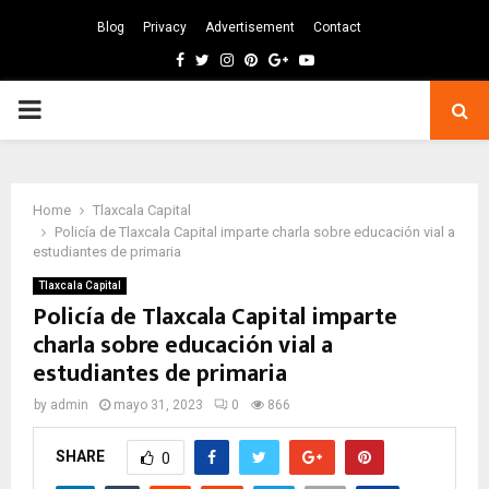
Blog
Privacy
Advertisement
Contact
Facebook
Twitter
Instagram
Pinterest
Google
Youtube
PRIMARY
MENU
Home
Tlaxcala Capital
Policía de Tlaxcala Capital imparte charla sobre educación vial a
estudiantes de primaria
Tlaxcala Capital
Policía de Tlaxcala Capital imparte
charla sobre educación vial a
estudiantes de primaria
by
admin
mayo 31, 2023
0
866
SHARE
0