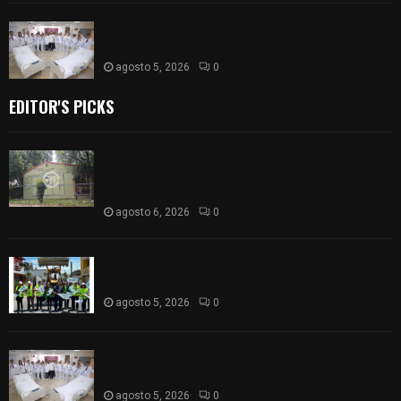
ISSSTE entrega 242 camas hospitalarias
eléctricas a unidades médicas del país
agosto 5, 2026
0
EDITOR'S PICKS
Colegio legión de honor de Tlaxcala elimina
«militarizado» de su nombre tras orden de cierre
de la SEP federal
agosto 6, 2026
0
Realiza Ayuntamiento de SPM obra de pavimento
de adoquín en barrio de San Pedro
agosto 5, 2026
0
ISSSTE entrega 242 camas hospitalarias
eléctricas a unidades médicas del país
agosto 5, 2026
0