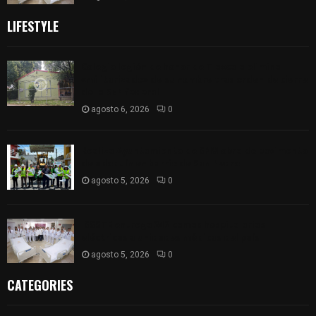
LIFESTYLE
Colegio legión de honor de Tlaxcala elimina
«militarizado» de su nombre tras orden de cierre
de la SEP federal
agosto 6, 2026
0
Realiza Ayuntamiento de SPM obra de pavimento
de adoquín en barrio de San Pedro
agosto 5, 2026
0
ISSSTE entrega 242 camas hospitalarias
eléctricas a unidades médicas del país
agosto 5, 2026
0
CATEGORIES