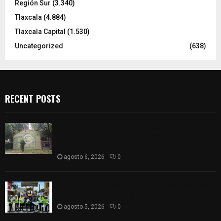
Región Sur
(3.340)
Tlaxcala
(4.884)
Tlaxcala Capital
(1.530)
Uncategorized
(638)
RECENT POSTS
Colegio legión de honor de Tlaxcala elimina
«militarizado» de su nombre tras orden de cierre
de la SEP federal
agosto 6, 2026
0
Realiza Ayuntamiento de SPM obra de pavimento
de adoquín en barrio de San Pedro
agosto 5, 2026
0