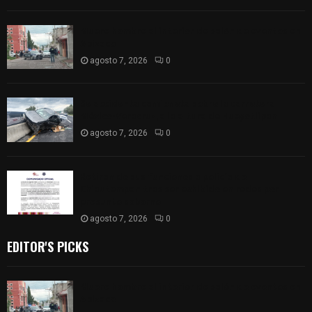
Muere hombre al interior de salón de eventos en
Apizaco
agosto 7, 2026
0
Se accidenta camioneta sobre la carretera
México-Veracruz, a la altura de Hueyotlipan
agosto 7, 2026
0
Retiran de sus funciones a policía de
Chiautempan tras ser exhibido en redes por
presunto soborno
agosto 7, 2026
0
EDITOR'S PICKS
Muere hombre al interior de salón de eventos en
Apizaco