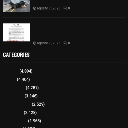
México-Veracruz, a la altura de Hueyotlipan
agosto 7, 2026
0
Retiran de sus funciones a policía de
Chiautempan tras ser exhibido en redes por
presunto soborno
agosto 7, 2026
0
CATEGORIES
Tlaxcala
(4.894)
Policía
(4.404)
8 columnas
(4.287)
Región Sur
(3.346)
Región Oriente
(2.529)
Educación
(2.128)
Lo más leído
(1.965)