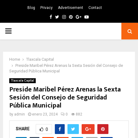
Blog
Privacy
Advertisement
Contact
Facebook
Twitter
Instagram
Pinterest
Google
Youtube
PRIMARY
MENU
Home
Tlaxcala Capital
Preside Maribel Pérez Arenas la Sexta Sesión del Consejo de
Seguridad Pública Municipal
Tlaxcala Capital
Preside Maribel Pérez Arenas la Sexta
Sesión del Consejo de Seguridad
Pública Municipal
by
admin
enero 23, 2024
0
882
SHARE
0