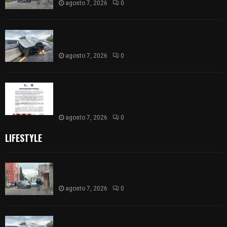
agosto 7, 2026
0
Se accidenta camioneta sobre la carretera
México-Veracruz, a la altura de Hueyotlipan
agosto 7, 2026
0
Retiran de sus funciones a policía de
Chiautempan tras ser exhibido en redes por
presunto soborno
agosto 7, 2026
0
LIFESTYLE
Muere hombre al interior de salón de eventos en
Apizaco
agosto 7, 2026
0
Se accidenta camioneta sobre la carretera