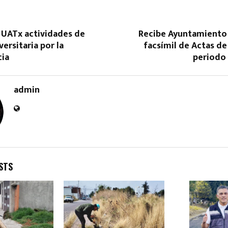
 UATx actividades de
Recibe Ayuntamiento 
ersitaria por la
facsímil de Actas de
cia
periodo 
admin
Reply
Retweet
Favorite
Reply
R
STS