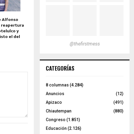
e Alfonso
 reapertura
telulco y
isto el del
@thefirstmess
CATEGORÍAS
8 columnas
(4.284)
Anuncios
(12)
Apizaco
(491)
Chiautempan
(880)
Congreso
(1.851)
Educación
(2.126)