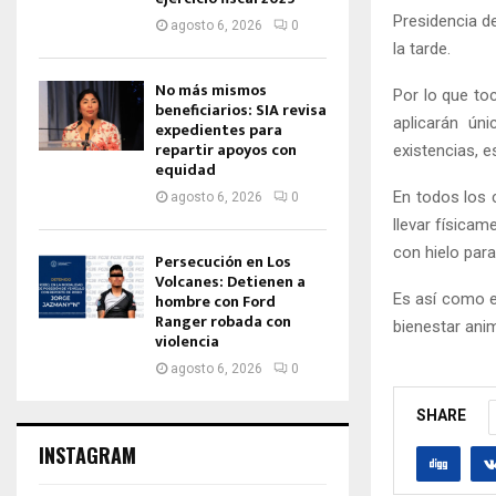
Presidencia d
agosto 6, 2026
0
la tarde.
No más mismos
Por lo que to
beneficiarios: SIA revisa
aplicarán ún
expedientes para
repartir apoyos con
existencias, e
equidad
En todos los 
agosto 6, 2026
0
llevar física
con hielo para 
Persecución en Los
Volcanes: Detienen a
Es así como e
hombre con Ford
Ranger robada con
bienestar anim
violencia
agosto 6, 2026
0
SHARE
INSTAGRAM