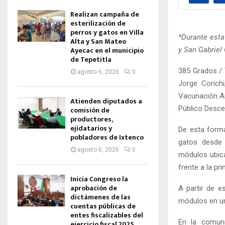
Realizan campaña de
esterilización de
perros y gatos en Villa
*Durante esta
Alta y San Mateo
Ayecac en el municipio
y San Gabriel
de Tepetitla
385 Grados / 
agosto 6, 2026
0
Jorge Corich
Vacunación An
Atienden diputados a
Público Desce
comisión de
productores,
ejidatarios y
De esta forma
pobladores de Ixtenco
gatos desde 
agosto 6, 2026
0
módulos ubica
frente a la pr
Inicia Congreso la
aprobación de
A partir de e
dictámenes de las
módulos en un 
cuentas públicas de
entes fiscalizables del
En la comuni
ejercicio fiscal 2025