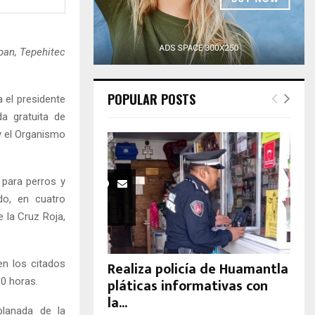
H
pan, Tepehitec
POPULAR POSTS
 el presidente
a gratuita de
y el Organismo
 para perros y
do, en cuatro
 la Cruz Roja,
en los citados
Realiza policía de Huamantla
pláticas informativas con
30 horas.
la...
planada de la