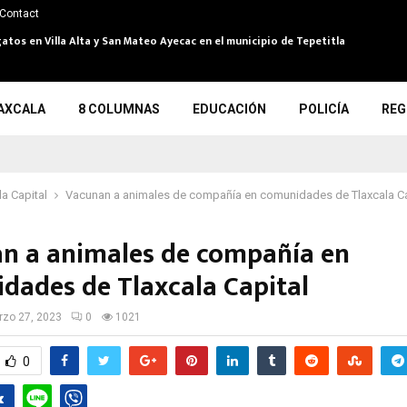
Contact
atos en Villa Alta y San Mateo Ayecac en el municipio de Tepetitla
AXCALA
8 COLUMNAS
EDUCACIÓN
POLICÍA
REG
la Capital
Vacunan a animales de compañía en comunidades de Tlaxcala C
n a animales de compañía en
dades de Tlaxcala Capital
zo 27, 2023
0
1021
0