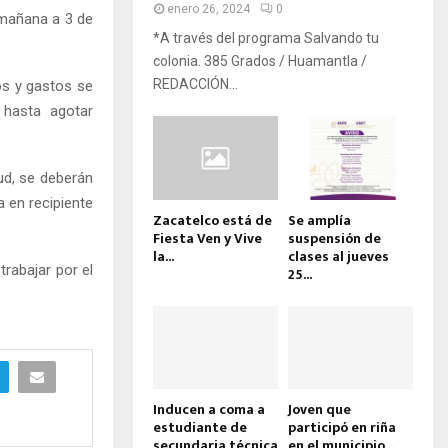
enero 26, 2024
0
 mañana a 3 de
*A través del programa Salvando tu
colonia. 385 Grados / Huamantla /
REDACCIÓN...
os y gastos se
 hasta agotar
ud, se deberán
 en recipiente
Zacatelco está de
Se amplía
Fiesta Ven y Vive
suspensión de
la...
clases al jueves
rabajar por el
25...
Inducen a coma a
Joven que
estudiante de
participó en riña
secundaria técnica
en el municipio...