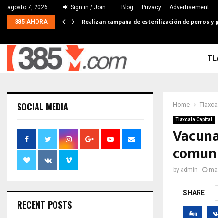
agosto 7, 2026
Sign in / Join
Blog
Privacy
Advertisement
Realizan campaña de esterilización de perros y g
385 AHORA
TL
SOCIAL MEDIA
Home
Tlaxca
Tlaxcala Capital
Vacuna
comuni
by
admin
mar
SHARE
RECENT POSTS