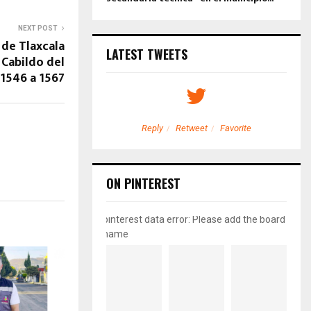
NEXT POST
de Tlaxcala
LATEST TWEETS
 Cabildo del
1546 a 1567
etweet
Favorite
Reply
Retweet
Favorite
ON PINTEREST
pinterest data error: Please add the board
name