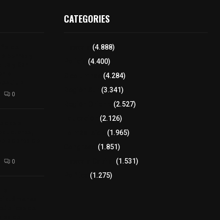
CATEGORIES
aña de
Tlaxcala
(4.888)
de perros y
Policía
(4.400)
Alta y San
n el
8 columnas
(4.284)
epetitla
Región Sur
(3.341)
0
Región Oriente
(2.527)
Educación
(2.126)
tados a
oductores,
Lo más leído
(1.965)
pobladores de
Congreso
(1.851)
Tlaxcala Capital
(1.531)
0
Política
(1.275)
 la
 dictámenes
 públicas de
bles del