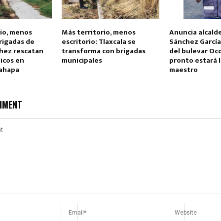
rio, menos
Más territorio, menos
Anuncia alcald
Brigadas de
escritorio: Tlaxcala se
Sánchez García
hez rescatan
transforma con brigadas
del bulevar Oco
icos en
municipales
pronto estará l
lahapa
maestro
MMENT