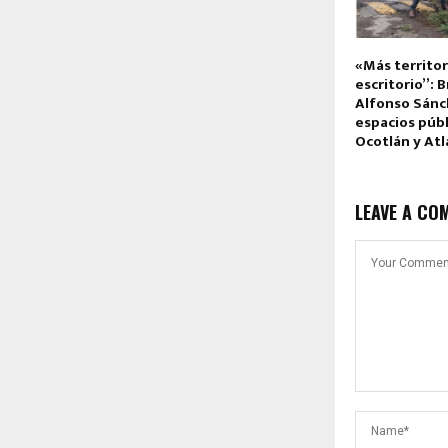
«Más territo
escritorio”: 
Alfonso Sánc
espacios públ
Ocotlán y At
LEAVE A CO