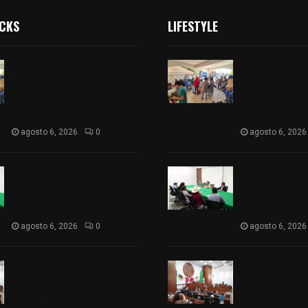
ICKS
LIFESTYLE
Realizan campaña de
Realizan camp
esterilización de perros y
esterilización 
gatos en Villa Alta y San
gatos en Villa 
Mateo Ayecac en el
Mateo Ayecac e
municipio de Tepetitla
municipio de T
agosto 6, 2026
0
agosto 6, 2026
Atienden diputados a
Atienden dipu
comisión de productores,
comisión de pr
ejidatarios y pobladores de
ejidatarios y 
Ixtenco
Ixtenco
agosto 6, 2026
0
agosto 6, 2026
Inicia Congreso la
Inicia Congreso
aprobación de dictámenes
aprobación de
de las cuentas públicas de
de las cuentas
entes fiscalizables del
entes fiscaliza