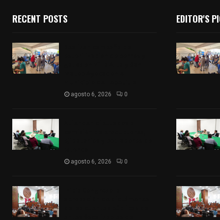
RECENT POSTS
EDITOR'S P
Realizan campaña de
esterilización de perros y
gatos en Villa Alta y San
Mateo Ayecac en el
municipio de Tepetitla
agosto 6, 2026
0
Atienden diputados a
comisión de productores,
ejidatarios y pobladores de
Ixtenco
agosto 6, 2026
0
Inicia Congreso la
aprobación de dictámenes
de las cuentas públicas de
entes fiscalizables del