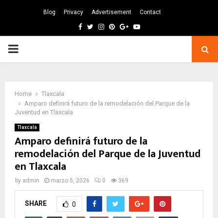
Blog
Privacy
Advertisement
Contact
Facebook
Twitter
Instagram
Pinterest
Google
Youtube
PRIMARY
MENU
Home
Tlaxcala
Amparo definirá futuro de la remodelación del Parque de la
Juventud en Tlaxcala
Tlaxcala
Amparo definirá futuro de la
remodelación del Parque de la Juventud
en Tlaxcala
by
admin
marzo 5, 2026
0
369
SHARE
0