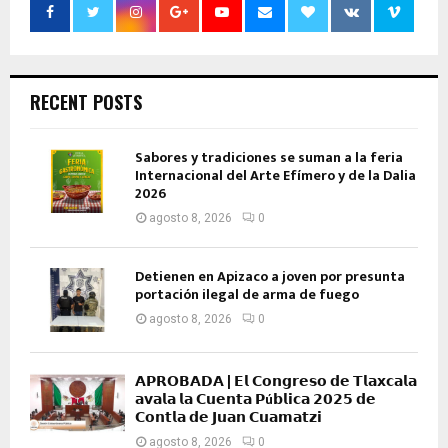
RECENT POSTS
Sabores y tradiciones se suman a la feria
Internacional del Arte Efímero y de la Dalia
2026
agosto 8, 2026
0
Detienen en Apizaco a joven por presunta
portación ilegal de arma de fuego
agosto 8, 2026
0
𝗔𝗣𝗥𝗢𝗕𝗔𝗗𝗔 | 𝗘𝗹 𝗖𝗼𝗻𝗴𝗿𝗲𝘀𝗼 𝗱𝗲 𝗧𝗹𝗮𝘅𝗰𝗮𝗹𝗮
𝗮𝘃𝗮𝗹𝗮 𝗹𝗮 𝗖𝘂𝗲𝗻𝘁𝗮 𝗣ú𝗯𝗹𝗶𝗰𝗮 𝟮𝟬𝟮𝟱 𝗱𝗲
𝗖𝗼𝗻𝘁𝗹𝗮 𝗱𝗲 𝗝𝘂𝗮𝗻 𝗖𝘂𝗮𝗺𝗮𝘁𝘇𝗶
agosto 8, 2026
0