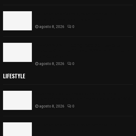
Detienen en Apizaco a joven por presunta
portación ilegal de arma de fuego
agosto 8, 2026
0
𝗔𝗣𝗥𝗢𝗕𝗔𝗗𝗔 | 𝗘𝗹 𝗖𝗼𝗻𝗴𝗿𝗲𝘀𝗼 𝗱𝗲 𝗧𝗹𝗮𝘅𝗰𝗮𝗹𝗮
𝗮𝘃𝗮𝗹𝗮 𝗹𝗮 𝗖𝘂𝗲𝗻𝘁𝗮 𝗣ú𝗯𝗹𝗶𝗰𝗮 𝟮𝟬𝟮𝟱 𝗱𝗲 𝗖𝗼𝗻𝘁𝗹𝗮 𝗱𝗲
𝗝𝘂𝗮𝗻 𝗖𝘂𝗮𝗺𝗮𝘁𝘇𝗶
agosto 8, 2026
0
LIFESTYLE
Sabores y tradiciones se suman a la feria
Internacional del Arte Efímero y de la Dalia 2026
agosto 8, 2026
0
Detienen en Apizaco a joven por presunta
portación ilegal de arma de fuego