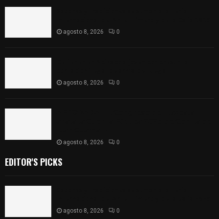
Sabores y tradiciones se suman a la feria
Internacional del Arte Efímero y de la Dalia 2026
agosto 8, 2026
0
Detienen en Apizaco a joven por presunta
portación ilegal de arma de fuego
agosto 8, 2026
0
𝗔𝗣𝗥𝗢𝗕𝗔𝗗𝗔 | 𝗘𝗹 𝗖𝗼𝗻𝗴𝗿𝗲𝘀𝗼 𝗱𝗲 𝗧𝗹𝗮𝘅𝗰𝗮𝗹𝗮
𝗮𝘃𝗮𝗹𝗮 𝗹𝗮 𝗖𝘂𝗲𝗻𝘁𝗮 𝗣ú𝗯𝗹𝗶𝗰𝗮 𝟮𝟬𝟮𝟱 𝗱𝗲 𝗖𝗼𝗻𝘁𝗹𝗮 𝗱𝗲
𝗝𝘂𝗮𝗻 𝗖𝘂𝗮𝗺𝗮𝘁𝘇𝗶
agosto 8, 2026
0
EDITOR'S PICKS
Sabores y tradiciones se suman a la feria
Internacional del Arte Efímero y de la Dalia 2026
agosto 8, 2026
0