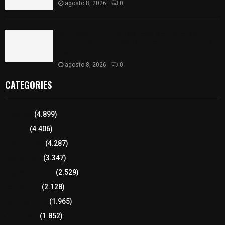
agosto 8, 2026
0
𝗔𝗣𝗥𝗢𝗕𝗔𝗗𝗔 | 𝗘𝗹 𝗖𝗼𝗻𝗴𝗿𝗲𝘀𝗼 𝗱𝗲 𝗧𝗹𝗮𝘅𝗰𝗮𝗹𝗮
𝗮𝘃𝗮𝗹𝗮 𝗹𝗮 𝗖𝘂𝗲𝗻𝘁𝗮 𝗣ú𝗯𝗹𝗶𝗰𝗮 𝟮𝟬𝟮𝟱 𝗱𝗲 𝗖𝗼𝗻𝘁𝗹𝗮 𝗱𝗲
𝗝𝘂𝗮𝗻 𝗖𝘂𝗮𝗺𝗮𝘁𝘇𝗶
agosto 8, 2026
0
CATEGORIES
Tlaxcala
(4.899)
Policía
(4.406)
8 columnas
(4.287)
Región Sur
(3.347)
Región Oriente
(2.529)
Educación
(2.128)
Lo más leído
(1.965)
Congreso
(1.852)