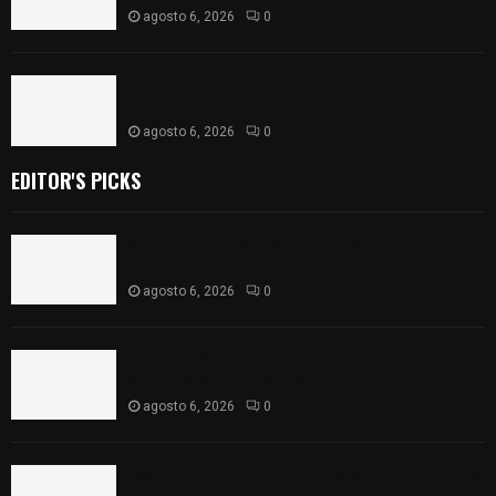
agosto 6, 2026
0
Caso Lorena Cuéllar: Estado exige rigor y fuentes
oficiales ante acusaciones sin sustento
agosto 6, 2026
0
EDITOR'S PICKS
Vota ITE terna para elegir a persona Secretaria
Ejecutiva
agosto 6, 2026
0
Sabor 100% tlaxcalteca: Conoce Guarda Frutz en
el Mercado de Artesanos
agosto 6, 2026
0
Caso Lorena Cuéllar: Estado exige rigor y fuentes
oficiales ante acusaciones sin sustento