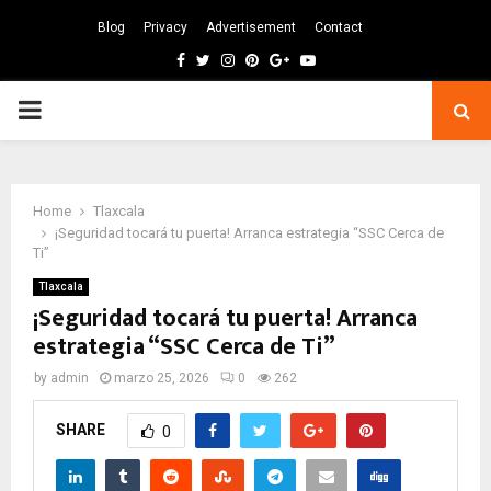
Blog
Privacy
Advertisement
Contact
Facebook
Twitter
Instagram
Pinterest
Google
Youtube
PRIMARY
MENU
Home
Tlaxcala
¡Seguridad tocará tu puerta! Arranca estrategia “SSC Cerca de
Ti”
Tlaxcala
¡Seguridad tocará tu puerta! Arranca
estrategia “SSC Cerca de Ti”
by
admin
marzo 25, 2026
0
262
SHARE
0