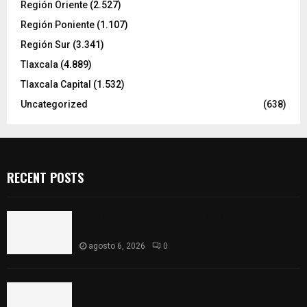
Región Oriente
(2.527)
Región Poniente
(1.107)
Región Sur
(3.341)
Tlaxcala
(4.889)
Tlaxcala Capital
(1.532)
Uncategorized
(638)
RECENT POSTS
Vota ITE terna para elegir a persona Secretaria
Ejecutiva
agosto 6, 2026
0
Sabor 100% tlaxcalteca: Conoce Guarda Frutz en
el Mercado de Artesanos