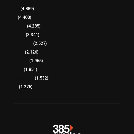
Tlaxcala
(4.889)
Policía
(4.400)
8 columnas
(4.285)
Región Sur
(3.341)
Región Oriente
(2.527)
Educación
(2.126)
Lo más leído
(1.965)
Congreso
(1.851)
Tlaxcala Capital
(1.532)
Política
(1.275)