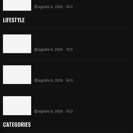
agosto 6, 2026
0
LIFESTYLE
Vota ITE terna para elegir a persona Secretaria
Ejecutiva
agosto 6, 2026
0
Sabor 100% tlaxcalteca: Conoce Guarda Frutz en
el Mercado de Artesanos
agosto 6, 2026
0
Caso Lorena Cuéllar: Estado exige rigor y fuentes
oficiales ante acusaciones sin sustento
agosto 6, 2026
0
CATEGORIES