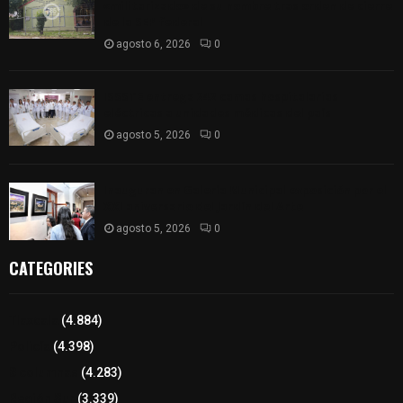
«militarizado» de su nombre tras orden de cierre
de la SEP federal
agosto 6, 2026
0
ISSSTE entrega 242 camas hospitalarias
eléctricas a unidades médicas del país
agosto 5, 2026
0
Inauguran en Galería Municipal exposición por el
XXI aniversario del Jardín del Arte
agosto 5, 2026
0
CATEGORIES
Tlaxcala
(4.884)
Policía
(4.398)
8 columnas
(4.283)
Región Sur
(3.339)