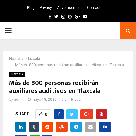
Blog
Privacy
Advertisement
Contact
Facebook
Twitter
Instagram
Pinterest
Google
Youtube
PRIMARY
MENU
Home
Tlaxcala
Más de 800 personas recibirán auxiliares auditivos en Tlaxcala
Tlaxcala
Más de 800 personas recibirán
auxiliares auditivos en Tlaxcala
by
admin
mayo 18, 2026
0
292
SHARE
0