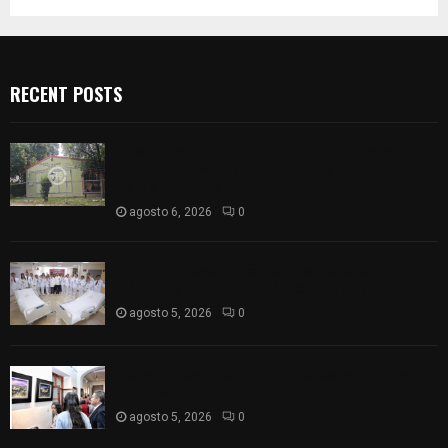
RECENT POSTS
Colegio legión de honor de Tlaxcala elimina
«militarizado» de su nombre tras orden de cierre
de la SEP federal
agosto 6, 2026
0
ISSSTE entrega 242 camas hospitalarias
eléctricas a unidades médicas del país
agosto 5, 2026
0
Inauguran en Galería Municipal exposición por el
XXI aniversario del Jardín del Arte
agosto 5, 2026
0