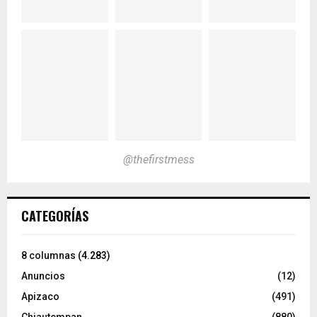
@thefirstmess
CATEGORÍAS
8 columnas
(4.283)
Anuncios
(12)
Apizaco
(491)
Chiautempan
(880)