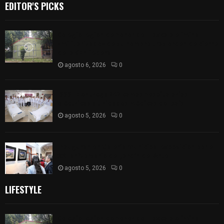
EDITOR'S PICKS
Colegio legión de honor de Tlaxcala elimina
«militarizado» de su nombre tras orden de cierre
de la SEP federal
agosto 6, 2026
0
ISSSTE entrega 242 camas hospitalarias
eléctricas a unidades médicas del país
agosto 5, 2026
0
Inauguran en Galería Municipal exposición por el
XXI aniversario del Jardín del Arte
agosto 5, 2026
0
LIFESTYLE
Colegio legión de honor de Tlaxcala elimina