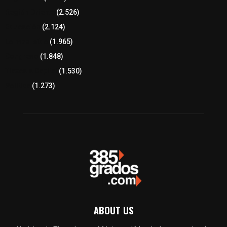
Región Oriente
(2.526)
Educación
(2.124)
Lo más leído
(1.965)
Congreso
(1.848)
Tlaxcala Capital
(1.530)
Política
(1.273)
ABOUT US