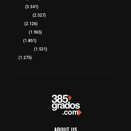
Región Sur
(3.341)
Región Oriente
(2.527)
Educación
(2.126)
Lo más leído
(1.965)
Congreso
(1.851)
Tlaxcala Capital
(1.531)
Política
(1.275)
ABOUT US