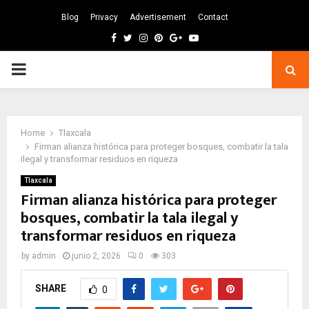
Blog
Privacy
Advertisement
Contact
Facebook
Twitter
Instagram
Pinterest
Google
Youtube
PRIMARY
MENU
Home
Tlaxcala
Firman alianza histórica para proteger bosques, combatir la tala
ilegal y transformar residuos en riqueza
Tlaxcala
Firman alianza histórica para proteger
bosques, combatir la tala ilegal y
transformar residuos en riqueza
by
admin
junio 2, 2026
0
303
SHARE
0