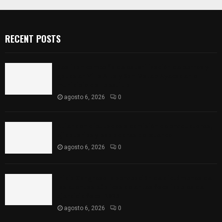
RECENT POSTS
Realizan campaña de esterilización de perros y
gatos en Villa Alta y San Mateo Ayecac en el
municipio de Tepetitla
agosto 6, 2026
0
Atienden diputados a comisión de productores,
ejidatarios y pobladores de Ixtenco
agosto 6, 2026
0
Inicia Congreso la aprobación de dictámenes de
las cuentas públicas de entes fiscalizables del
ejercicio fiscal 2025
agosto 6, 2026
0