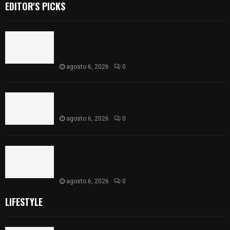
EDITOR'S PICKS
Realizan campaña de esterilización de perros y
gatos en Villa Alta y San Mateo Ayecac en el
municipio de Tepetitla
agosto 6, 2026
0
Atienden diputados a comisión de productores,
ejidatarios y pobladores de Ixtenco
agosto 6, 2026
0
Inicia Congreso la aprobación de dictámenes de
las cuentas públicas de entes fiscalizables del
ejercicio fiscal 2025
agosto 6, 2026
0
LIFESTYLE