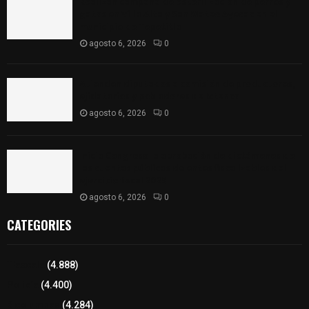
Realizan campaña de esterilización de perros y
gatos en Villa Alta y San Mateo Ayecac en el
municipio de Tepetitla
agosto 6, 2026
0
Atienden diputados a comisión de productores,
ejidatarios y pobladores de Ixtenco
agosto 6, 2026
0
Inicia Congreso la aprobación de dictámenes de
las cuentas públicas de entes fiscalizables del
ejercicio fiscal 2025
agosto 6, 2026
0
CATEGORIES
Tlaxcala
(4.888)
Policía
(4.400)
8 columnas
(4.284)