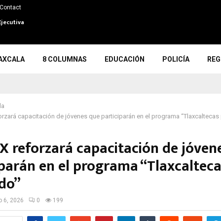
Contact
Ejecutiva
AXCALA
8 COLUMNAS
EDUCACIÓN
POLICÍA
REG
la
rzará capacitación de jóvenes que participarán en el programa “Tlaxcaltecas
X reforzará capacitación de jóven
iparán en el programa “Tlaxcalteca
do”
io 6, 2026
0
199