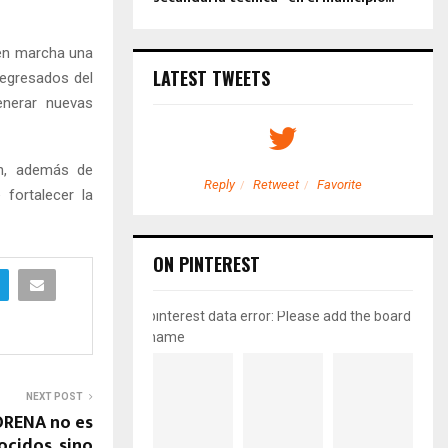
 en marcha una
LATEST TWEETS
 egresados del
enerar nuevas
ón, además de
etweet
Favorite
Reply
Retweet
Favorite
 fortalecer la
ON PINTEREST
pinterest data error: Please add the board
name
NEXT POST
ORENA no es
ocidos, sino