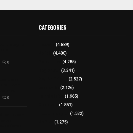
CATEGORIES
para elegir a
Tlaxcala
(4.889)
aria
Policía
(4.400)
8 columnas
(4.285)
0
Región Sur
(3.341)
xcalteca:
Región Oriente
(2.527)
Frutz en el
Educación
(2.126)
tesanos
Lo más leído
(1.965)
0
Congreso
(1.851)
Tlaxcala Capital
(1.532)
éllar: Estado
uentes
Política
(1.275)
acusaciones