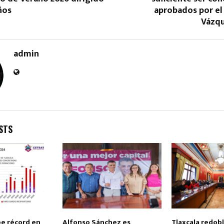
ños
aprobados por el
Vázq
admin
STS
pe récord en
Alfonso Sánchez es
Tlaxcala redob