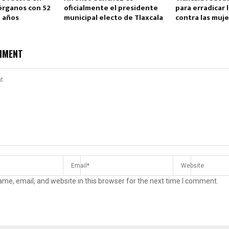
órganos con 52
oficialmente el presidente
para erradicar l
3 años
municipal electo de Tlaxcala
contra las muj
MMENT
me, email, and website in this browser for the next time I comment.