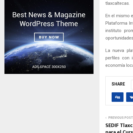
tlaxcaltecas.
En el mismo e
Plataforma In
instituto pr
oportunidade
La nueva pla
perfiles con 
economía local
SHARE
PREVIOUS POST
SEDIF Tlaxc
para el Cur