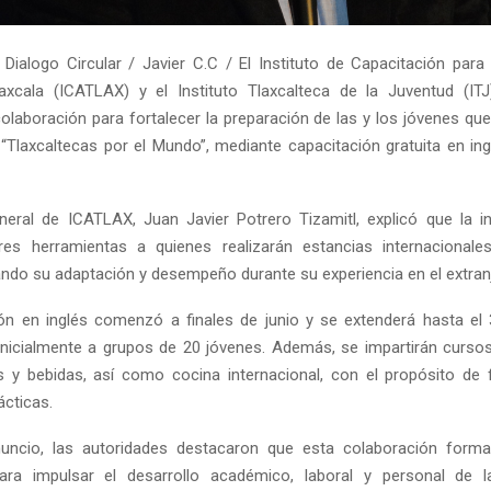
Dialogo Circular / Javier C.C / El Instituto de Capacitación para 
axcala (ICATLAX) y el Instituto Tlaxcalteca de la Juventud (ITJ
olaboración para fortalecer la preparación de las y los jóvenes qu
“Tlaxcaltecas por el Mundo”, mediante capacitación gratuita en ing
eneral de ICATLAX, Juan Javier Potrero Tizamitl, explicó que la in
res herramientas a quienes realizarán estancias internacionales
tando su adaptación y desempeño durante su experiencia en el extran
ón en inglés comenzó a finales de junio y se extenderá hasta el
inicialmente a grupos de 20 jóvenes. Además, se impartirán curso
 y bebidas, así como cocina internacional, con el propósito de 
ácticas.
nuncio, las autoridades destacaron que esta colaboración forma
para impulsar el desarrollo académico, laboral y personal de l