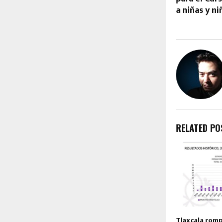
a niñas y ni
RELATED PO
Tlaxcala rom