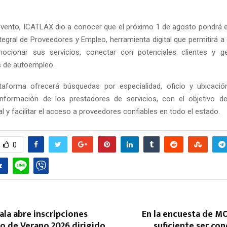
vento, ICATLAX dio a conocer que el próximo 1 de agosto pondrá
tegral de Proveedores y Empleo, herramienta digital que permitirá a
omocionar sus servicios, conectar con potenciales clientes y g
s de autoempleo.
taforma ofrecerá búsquedas por especialidad, oficio y ubicaci
Reply
Retweet
Favorite
Reply
R
información de los prestadores de servicios, con el objetivo de
 y facilitar el acceso a proveedores confiables en todo el estado.
0
ala abre inscripciones
En la encuesta de M
so de Verano 2026 dirigido
suficiente ser con