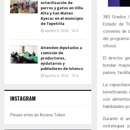
esterilización de
perros y gatos en Villa
Alta y San Mateo
385 Grados / 
Ayecac en el municipio
de Tepetitla
Estado de Tl
convenio de c
agosto 6, 2026
0
del programa 
oficios.
Atienden diputados a
comisión de
productores,
El director g
ejidatarios y
brindar mayo
pobladores de Ixtenco
países, facili
agosto 6, 2026
0
La capacitaci
beneficiando 
INSTAGRAM
con alimentos
habilidades pr
Please enter an Access Token
Durante el a
estrategias 