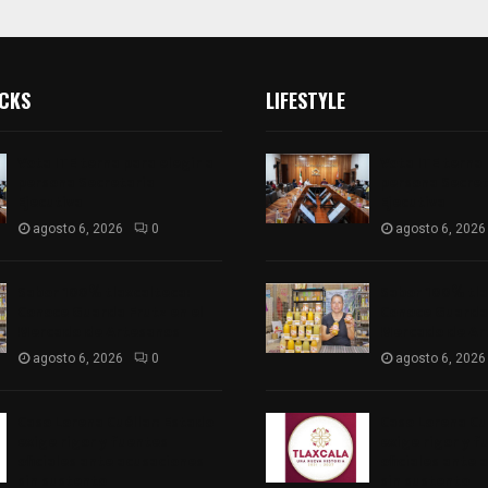
ICKS
LIFESTYLE
Vota ITE terna para elegir a
Vota ITE terna 
persona Secretaria
persona Secret
Ejecutiva
Ejecutiva
agosto 6, 2026
0
agosto 6, 2026
Sabor 100% tlaxcalteca:
Sabor 100% tla
Conoce Guarda Frutz en el
Conoce Guarda 
Mercado de Artesanos
Mercado de Ar
agosto 6, 2026
0
agosto 6, 2026
Caso Lorena Cuéllar: Estado
Caso Lorena Cu
exige rigor y fuentes
exige rigor y f
oficiales ante acusaciones
oficiales ante 
sin sustento
sin sustento