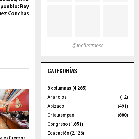
 pueblo: Ray
uez Conchas
@thefirstmess
CATEGORÍAS
8 columnas
(4.285)
Anuncios
(12)
Apizaco
(491)
Chiautempan
(880)
Congreso
(1.851)
Educación
(2.126)
la esfuerzos