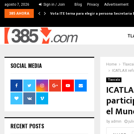
agosto 7, 2026
Sign in / Join
Blog
Privacy
Advertisement
Vota ITE terna para elegir a persona Secretaria 
385 AHORA
TL
SOCIAL MEDIA
Home
Tlaxca
ICATLAX refo
Tlaxcala
ICATLA
partic
el Mun
by
admin
jul
RECENT POSTS