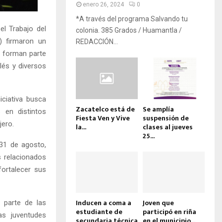
enero 26, 2024
0
*A través del programa Salvando tu
el Trabajo del
colonia. 385 Grados / Huamantla /
) firmaron un
REDACCIÓN...
e forman parte
lés y diversos
iciativa busca
Zacatelco está de
Se amplía
 en distintos
Fiesta Ven y Vive
suspensión de
jero.
la...
clases al jueves
25...
 31 de agosto,
s relacionados
fortalecer sus
Inducen a coma a
Joven que
 parte de las
estudiante de
participó en riña
as juventudes
secundaria técnica
en el municipio...