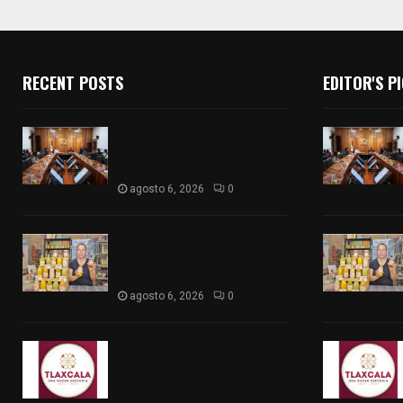
RECENT POSTS
EDITOR'S P
Vota ITE terna para elegir a
persona Secretaria
Ejecutiva
agosto 6, 2026
0
Sabor 100% tlaxcalteca:
Conoce Guarda Frutz en el
Mercado de Artesanos
agosto 6, 2026
0
Caso Lorena Cuéllar: Estado
exige rigor y fuentes
oficiales ante acusaciones
sin sustento