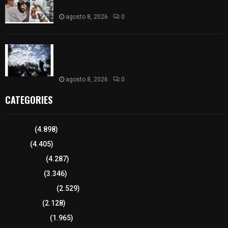
madera tallada de la casa de artesanías
agosto 8, 2026
0
Así amanece Tlaxcala Capital este sábado: cielo
nublado y mañana fresca; se prevén lluvias por la
tarde
agosto 8, 2026
0
CATEGORIES
Tlaxcala
(4.898)
Policía
(4.405)
8 columnas
(4.287)
Región Sur
(3.346)
Región Oriente
(2.529)
Educación
(2.128)
Lo más leído
(1.965)