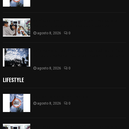
68 Piezas compiten en el 32° concurso estatal de
madera tallada de la casa de artesanías
agosto 8, 2026
0
Así amanece Tlaxcala Capital este sábado: cielo
nublado y mañana fresca; se prevén lluvias por la
tarde
agosto 8, 2026
0
LIFESTYLE
Captan halo solar en Tlaxcala
agosto 8, 2026
0
68 Piezas compiten en el 32° concurso estatal de