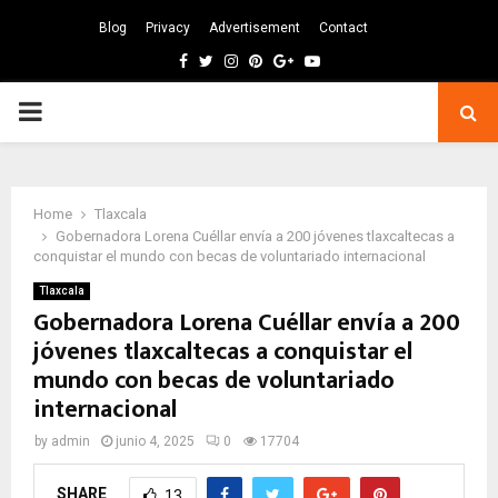
Blog
Privacy
Advertisement
Contact
Facebook
Twitter
Instagram
Pinterest
Google
Youtube
PRIMARY
MENU
Home
Tlaxcala
Gobernadora Lorena Cuéllar envía a 200 jóvenes tlaxcaltecas a
conquistar el mundo con becas de voluntariado internacional
Tlaxcala
Gobernadora Lorena Cuéllar envía a 200
jóvenes tlaxcaltecas a conquistar el
mundo con becas de voluntariado
internacional
by
admin
junio 4, 2025
0
17704
SHARE
13