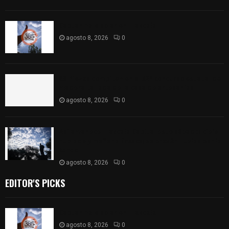
Captan halo solar en Tlaxcala
agosto 8, 2026
0
68 Piezas compiten en el 32° concurso estatal de
madera tallada de la casa de artesanías
agosto 8, 2026
0
Así amanece Tlaxcala Capital este sábado: cielo
nublado y mañana fresca; se prevén lluvias por la
tarde
agosto 8, 2026
0
EDITOR'S PICKS
Captan halo solar en Tlaxcala
agosto 8, 2026
0