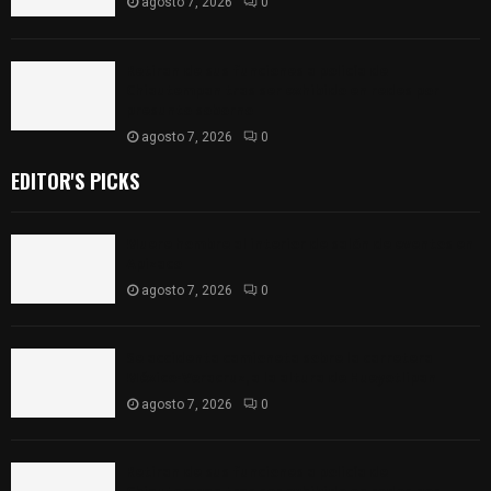
agosto 7, 2026
0
Retiran de sus funciones a policía de
Chiautempan tras ser exhibido en redes por
presunto soborno
agosto 7, 2026
0
EDITOR'S PICKS
Muere hombre al interior de salón de eventos en
Apizaco
agosto 7, 2026
0
Se accidenta camioneta sobre la carretera
México-Veracruz, a la altura de Hueyotlipan
agosto 7, 2026
0
Retiran de sus funciones a policía de