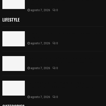
Chiautempan tras ser exhibido en redes por
presunto soborno
agosto 7, 2026
0
LIFESTYLE
Muere hombre al interior de salón de eventos en
Apizaco
agosto 7, 2026
0
Se accidenta camioneta sobre la carretera
México-Veracruz, a la altura de Hueyotlipan
agosto 7, 2026
0
Retiran de sus funciones a policía de
Chiautempan tras ser exhibido en redes por
presunto soborno
agosto 7, 2026
0