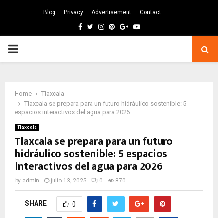
Blog
Privacy
Advertisement
Contact
Facebook
Twitter
Instagram
Pinterest
Google
Youtube
PRIMARY
MENU
Home
Tlaxcala
Tlaxcala se prepara para un futuro hidráulico sostenible: 5
espacios interactivos del agua para 2026
Tlaxcala
Tlaxcala se prepara para un futuro
hidráulico sostenible: 5 espacios
interactivos del agua para 2026
by
admin
julio 13, 2025
0
870
SHARE
0