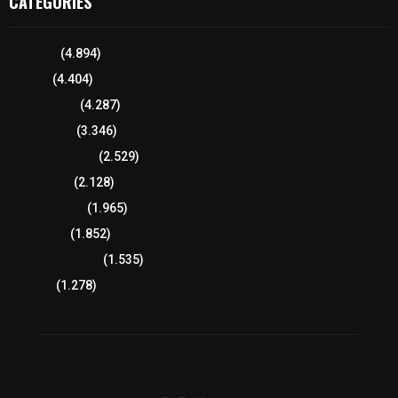
CATEGORIES
Tlaxcala
(4.894)
Policía
(4.404)
8 columnas
(4.287)
Región Sur
(3.346)
Región Oriente
(2.529)
Educación
(2.128)
Lo más leído
(1.965)
Congreso
(1.852)
Tlaxcala Capital
(1.535)
Política
(1.278)