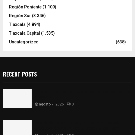
Región Poniente
(1.109)
Región Sur
(3.346)
Tlaxcala
(4.894)
Tlaxcala Capital
(1.535)
Uncategorized
(638)
RECENT POSTS
Muere hombre al interior de salón de eventos en
Apizaco
agosto 7, 2026
0
Se accidenta camioneta sobre la carretera
México-Veracruz, a la altura de Hueyotlipan