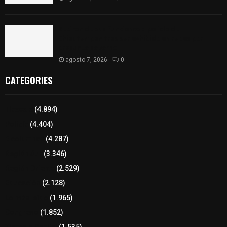
Retiran de sus funciones a policía de
Chiautempan tras ser exhibido en redes por
presunto soborno
agosto 7, 2026
0
CATEGORIES
Tlaxcala
(4.894)
Policía
(4.404)
8 columnas
(4.287)
Región Sur
(3.346)
Región Oriente
(2.529)
Educación
(2.128)
Lo más leído
(1.965)
Congreso
(1.852)