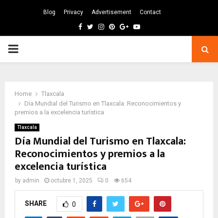
Blog
Privacy
Advertisement
Contact
Facebook
Twitter
Instagram
Pinterest
Google
Youtube
PRIMARY
MENU
Home
Tlaxcala
Día Mundial del Turismo en Tlaxcala: Reconocimientos y
premios a la excelencia turística
Tlaxcala
Día Mundial del Turismo en Tlaxcala:
Reconocimientos y premios a la
excelencia turística
by
admin
octubre 1, 2025
0
654
SHARE
0