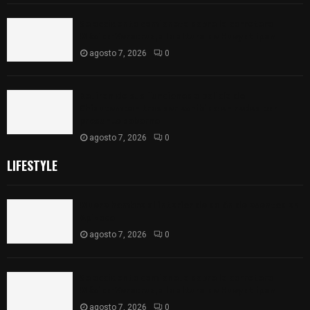
Se accidenta camioneta sobre la carretera
México-Veracruz, a la altura de Hueyotlipan
agosto 7, 2026
0
Retiran de sus funciones a policía de
Chiautempan tras ser exhibido en redes por
presunto soborno
agosto 7, 2026
0
LIFESTYLE
Muere hombre al interior de salón de eventos en
Apizaco
agosto 7, 2026
0
Se accidenta camioneta sobre la carretera
México-Veracruz, a la altura de Hueyotlipan
agosto 7, 2026
0