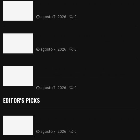
Muere hombre al interior de salón de eventos en
Apizaco
agosto 7, 2026
0
Se accidenta camioneta sobre la carretera
México-Veracruz, a la altura de Hueyotlipan
agosto 7, 2026
0
Retiran de sus funciones a policía de
Chiautempan tras ser exhibido en redes por
presunto soborno
agosto 7, 2026
0
EDITOR'S PICKS
Muere hombre al interior de salón de eventos en
Apizaco
agosto 7, 2026
0