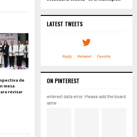
LATEST TWEETS
etweet
Favorite
Reply
Retweet
Favorite
rspectiva de
ON PINTEREST
an mesa
ara revisar
pinterest data error: Please add the board
name