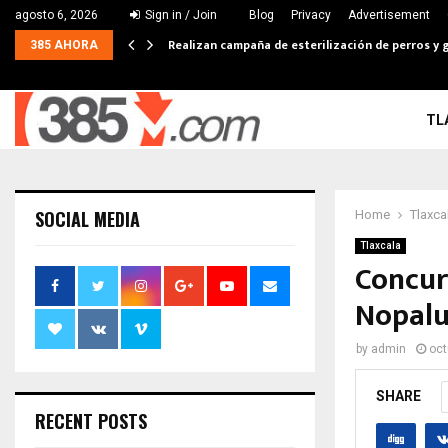
agosto 6, 2026
Sign in / Join
Blog
Privacy
Advertisement
Realizan campaña de esterilización de perros y g
385 AHORA
TL
SOCIAL MEDIA
Home
Tlaxca
Tlaxcala
Concur
Nopal
by
admin
oct
SHARE
RECENT POSTS