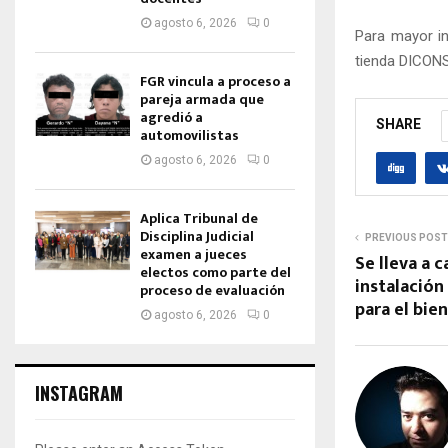
agosto 6, 2026
0
Para mayor in
tienda DICONS
FGR vincula a proceso a
pareja armada que
agredió a
SHARE
automovilistas
agosto 6, 2026
0
Aplica Tribunal de
Disciplina Judicial
PREVIOUS POST
examen a jueces
Se lleva a 
electos como parte del
instalació
proceso de evaluación
para el bie
agosto 6, 2026
0
INSTAGRAM