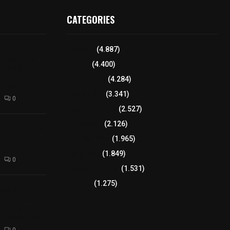
CATEGORIES
aña de
Tlaxcala
(4.887)
de perros y
Policía
(4.400)
Alta y San
n el
8 columnas
(4.284)
epetitla
Región Sur
(3.341)
0
Región Oriente
(2.527)
Educación
(2.126)
 Los Volcanes:
bre con Ford
Lo más leído
(1.965)
con violencia
Congreso
(1.849)
0
Tlaxcala Capital
(1.531)
Política
(1.275)
ve la
cional para
ud y bienestar
 y docentes
0