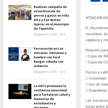
Realizan campaña de
esterilización de
perros y gatos en Villa
ATENCIÓN N
Alta y San Mateo
Ayecac en el municipio
El Ayuntamie
de Tepetitla
secretaria d
agosto 6, 2026
0
calabaza y chi
Persecución en Los
Requisito para
Volcanes: Detienen a
• Copia del IN
hombre con Ford
Ranger robada con
• Copia del C
violencia
Puntos a califi
agosto 6, 2026
0
 Creatividad
 Uso de mate
La UATx promueve la
resiliencia emocional
 Originalidad
para fortalecer salud y
bienestar de
Las inscripci
estudiantes y
horas antes d
docentes