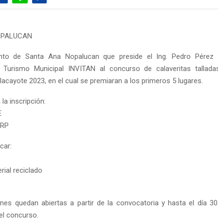
OPALUCAN
nto de Santa Ana Nopalucan que preside el Ing. Pedro Pérez
e Turismo Municipal INVITAN al concurso de calaveritas talla
lacayote 2023, en el cual se premiaran a los primeros 5 lugares.
 la inscripción:
E
URP
car:
rial reciclado
ones quedan abiertas a partir de la convocatoria y hasta el día 3
el concurso.