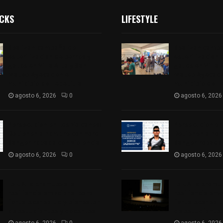
ICKS
LIFESTYLE
Realizan campaña de
Realizan camp
esterilización de perros y
esterilización 
gatos en Villa Alta y San
gatos en Villa 
Mateo Ayecac en el
Mateo Ayecac e
municipio de Tepetitla
municipio de T
agosto 6, 2026
0
agosto 6, 2026
Persecución en Los Volcanes:
Persecución en
Detienen a hombre con Ford
Detienen a hom
Ranger robada con violencia
Ranger robada 
agosto 6, 2026
0
agosto 6, 2026
La UATx promueve la
La UATx promue
resiliencia emocional para
resiliencia emo
fortalecer salud y bienestar
fortalecer sal
de estudiantes y docentes
de estudiantes
agosto 6, 2026
0
agosto 6, 2026