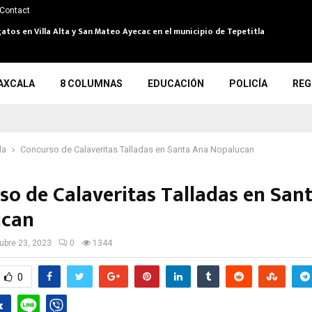
Contact
atos en Villa Alta y San Mateo Ayecac en el municipio de Tepetitla
AXCALA
8 COLUMNAS
EDUCACIÓN
POLICÍA
REG
la
Concurso de Calaveritas Talladas en Santa Ana Nopalucan
so de Calaveritas Talladas en San
ucan
ubre 23, 2023
0
1344
0