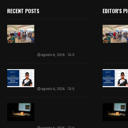
RECENT POSTS
EDITOR'S P
Realizan campaña de
esterilización de perros y
gatos en Villa Alta y San
Mateo Ayecac en el
municipio de Tepetitla
agosto 6, 2026
0
Persecución en Los Volcanes:
Detienen a hombre con Ford
Ranger robada con violencia
agosto 6, 2026
0
La UATx promueve la
resiliencia emocional para
fortalecer salud y bienestar
de estudiantes y docentes
agosto 6, 2026
0