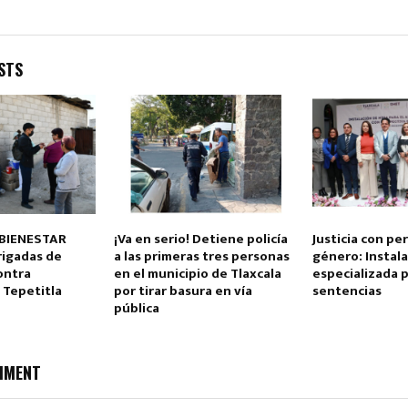
STS
Reply
Retweet
Favorite
Reply
R
-BIENESTAR
¡Va en serio! Detiene policía
Justicia con pe
rigadas de
a las primeras tres personas
género: Instal
ontra
en el municipio de Tlaxcala
especializada p
 Tepetitla
por tirar basura en vía
sentencias
pública
MMENT