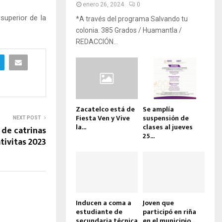
enero 26, 2024
0
superior de la
*A través del programa Salvando tu
colonia. 385 Grados / Huamantla /
REDACCIÓN...
Zacatelco está de
Se amplía
Fiesta Ven y Vive
suspensión de
NEXT POST
la...
clases al jueves
 de catrinas
25...
tivitas 2023
Inducen a coma a
Joven que
estudiante de
participó en riña
secundaria técnica
en el municipio...