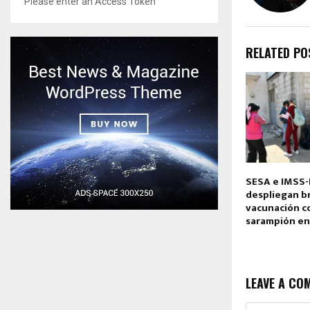
Please enter an Access Token
RELATED PO
SESA e IMSS
despliegan b
vacunación c
sarampión en
LEAVE A CO