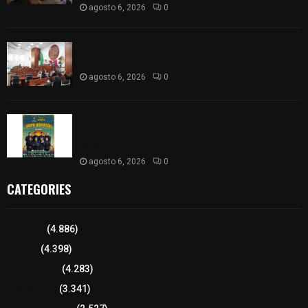
agosto 6, 2026
0
Declara Congreso del Estado aprobado el
Decreto 285 de reforma a la Constitución local
agosto 6, 2026
0
Huamantla facilita el acceso al concierto de
Grupo Liberación con ajuste en los costos de los
boletos
agosto 6, 2026
0
CATEGORIES
Tlaxcala
(4.886)
Policía
(4.398)
8 columnas
(4.283)
Región Sur
(3.341)