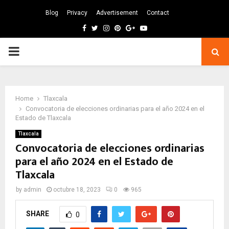
Blog
Privacy
Advertisement
Contact
Facebook
Twitter
Instagram
Pinterest
Google
Youtube
PRIMARY
MENU
Home
Tlaxcala
Convocatoria de elecciones ordinarias para el año 2024 en el
Estado de Tlaxcala
Tlaxcala
Convocatoria de elecciones ordinarias
para el año 2024 en el Estado de
Tlaxcala
by
admin
octubre 18, 2023
0
965
SHARE
0