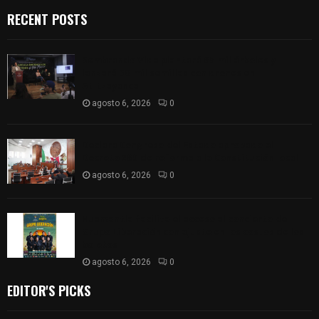
RECENT POSTS
Sembrando Vida plantará 65 mil árboles y
lanzará 50 mil semillas con drones en
Atltzayanca
agosto 6, 2026
0
Declara Congreso del Estado aprobado el
Decreto 285 de reforma a la Constitución local
agosto 6, 2026
0
Huamantla facilita el acceso al concierto de
Grupo Liberación con ajuste en los costos de los
boletos
agosto 6, 2026
0
EDITOR'S PICKS