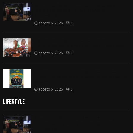
Sembrando Vida plantará 65 mil árboles y
lanzará 50 mil semillas con drones en
Atltzayanca
agosto 6, 2026
0
Declara Congreso del Estado aprobado el
Decreto 285 de reforma a la Constitución local
agosto 6, 2026
0
Huamantla facilita el acceso al concierto de
Grupo Liberación con ajuste en los costos de los
boletos
agosto 6, 2026
0
LIFESTYLE
Sembrando Vida plantará 65 mil árboles y
lanzará 50 mil semillas con drones en
Atltzayanca