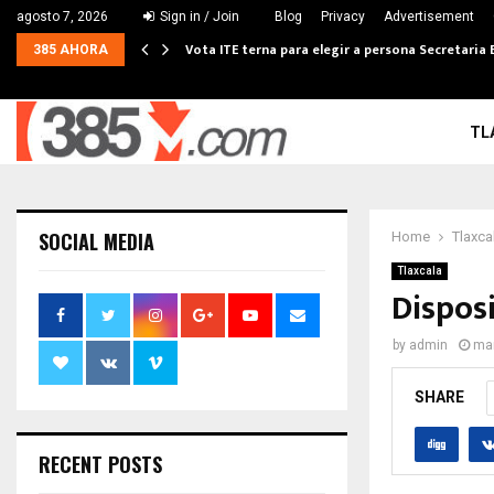
agosto 7, 2026
Sign in / Join
Blog
Privacy
Advertisement
Vota ITE terna para elegir a persona Secretaria 
385 AHORA
TL
SOCIAL MEDIA
Home
Tlaxca
Tlaxcala
Dispos
by
admin
mar
SHARE
RECENT POSTS