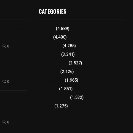
CATEGORIES
para elegir a
Tlaxcala
(4.889)
aria
Policía
(4.400)
8 columnas
(4.285)
0
Región Sur
(3.341)
xcalteca:
Región Oriente
(2.527)
Frutz en el
Educación
(2.126)
tesanos
Lo más leído
(1.965)
0
Congreso
(1.851)
Tlaxcala Capital
(1.532)
éllar: Estado
uentes
Política
(1.275)
acusaciones
0