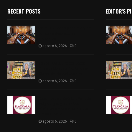
RECENT POSTS
EDITOR'S P
Vota ITE terna para elegir a
persona Secretaria
Ejecutiva
agosto 6, 2026
0
Sabor 100% tlaxcalteca:
Conoce Guarda Frutz en el
Mercado de Artesanos
agosto 6, 2026
0
Caso Lorena Cuéllar: Estado
exige rigor y fuentes
oficiales ante acusaciones
sin sustento
agosto 6, 2026
0