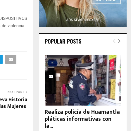
H
DISPOSITIVOS
de violencia.
POPULAR POSTS
NEXT POST
va Historia
 las Mujeres
Realiza policía de Huamantla
pláticas informativas con
la...