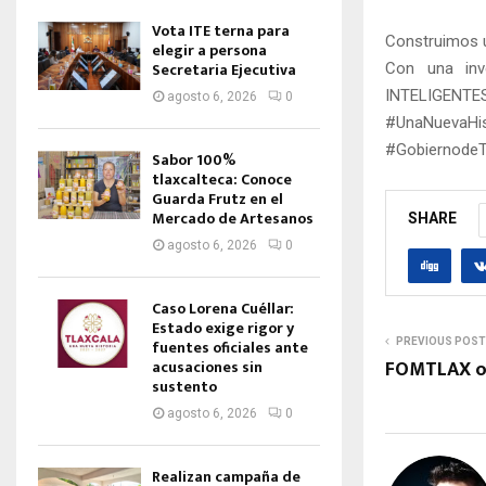
Vota ITE terna para
Construimos u
elegir a persona
Secretaria Ejecutiva
Con una inv
INTELIGENTES 
agosto 6, 2026
0
#UnaNuevaHis
#GobiernodeT
Sabor 100%
tlaxcalteca: Conoce
Guarda Frutz en el
Mercado de Artesanos
SHARE
agosto 6, 2026
0
Caso Lorena Cuéllar:
Estado exige rigor y
PREVIOUS POST
fuentes oficiales ante
FOMTLAX ot
acusaciones sin
sustento
agosto 6, 2026
0
Realizan campaña de