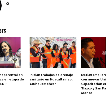
STS
moparental en
Inician trabajos de drenaje
Icatlax ampliar
nza en etapa de
sanitario en Huacaltzingo,
con nuevas Un
SEDIF
Yauhquemehcan
Capacitación en
Tlaxco y San Pa
Monte