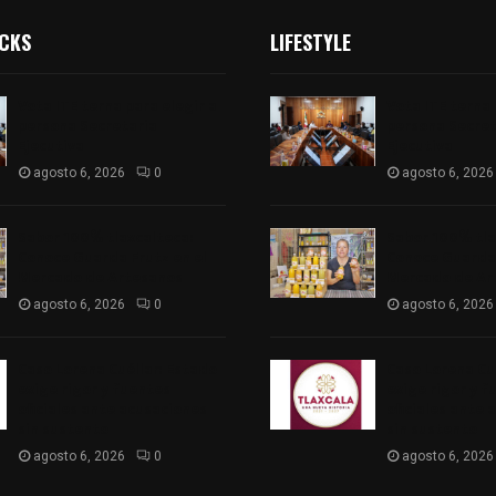
ICKS
LIFESTYLE
Vota ITE terna para elegir a
Vota ITE terna 
persona Secretaria
persona Secret
Ejecutiva
Ejecutiva
agosto 6, 2026
0
agosto 6, 2026
Sabor 100% tlaxcalteca:
Sabor 100% tla
Conoce Guarda Frutz en el
Conoce Guarda 
Mercado de Artesanos
Mercado de Ar
agosto 6, 2026
0
agosto 6, 2026
Caso Lorena Cuéllar: Estado
Caso Lorena Cu
exige rigor y fuentes
exige rigor y f
oficiales ante acusaciones
oficiales ante 
sin sustento
sin sustento
agosto 6, 2026
0
agosto 6, 2026