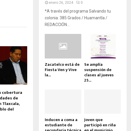
enero 26, 2024
0
*A través del programa Salvando tu
colonia. 385 Grados / Huamantla /
REDACCIÓN...
Zacatelco está de
Se amplía
Fiesta Ven y Vive
suspensión de
la...
clases al jueves
25...
á cobertura
idades de
 Tlaxcala,
blo del
Inducen a coma a
Joven que
estudiante de
participó en riña
secundaria técnica
en el municipio...