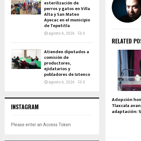
esterilización de
perros y gatos en Villa
Alta y San Mateo
Ayecac en el municipio
de Tepetitla
agosto 6, 2026
0
RELATED PO
Atienden diputados a
comisión de
productores,
ejidatarios y
pobladores de Ixtenco
agosto 6, 2026
0
Adopción ho
Tlaxcala ava
INSTAGRAM
adaptación: 
Please enter an Access Token