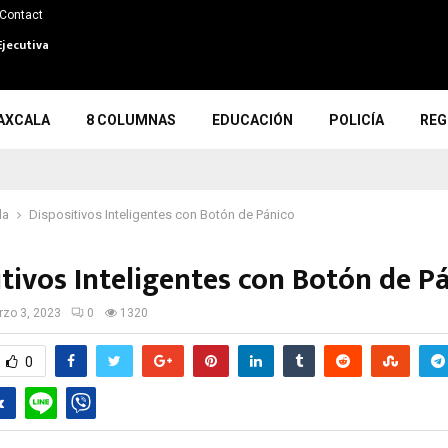
Contact
Ejecutiva
AXCALA
8 COLUMNAS
EDUCACIÓN
POLICÍA
REG
la
Dispositivos Inteligentes con Botón de Pánico
itivos Inteligentes con Botón de P
zo 3, 2023
0
1320
0