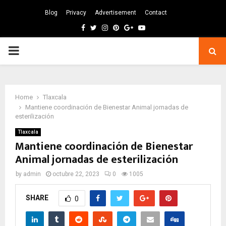
Blog
Privacy
Advertisement
Contact
Facebook
Twitter
Instagram
Pinterest
Google
Youtube
PRIMARY
MENU
Home
Tlaxcala
Mantiene coordinación de Bienestar Animal jornadas de
esterilización
Tlaxcala
Mantiene coordinación de Bienestar
Animal jornadas de esterilización
by
admin
octubre 22, 2023
0
1005
SHARE
0