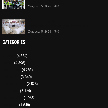
de adoquín en barrio de San Pedro
agosto 5, 2026
0
ISSSTE entrega 242 camas hospitalarias
eléctricas a unidades médicas del país
agosto 5, 2026
0
CATEGORIES
Tlaxcala
(4.884)
Policía
(4.398)
8 columnas
(4.283)
Región Sur
(3.340)
Región Oriente
(2.526)
Educación
(2.124)
Lo más leído
(1.965)
Congreso
(1.848)