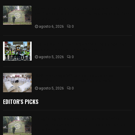
Colegio legión de honor de Tlaxcala elimina
«militarizado» de su nombre tras orden de cierre
de la SEP federal
agosto 6, 2026
0
Realiza Ayuntamiento de SPM obra de pavimento
de adoquín en barrio de San Pedro
agosto 5, 2026
0
ISSSTE entrega 242 camas hospitalarias
eléctricas a unidades médicas del país
agosto 5, 2026
0
EDITOR'S PICKS
Colegio legión de honor de Tlaxcala elimina
«militarizado» de su nombre tras orden de cierre
de la SEP federal