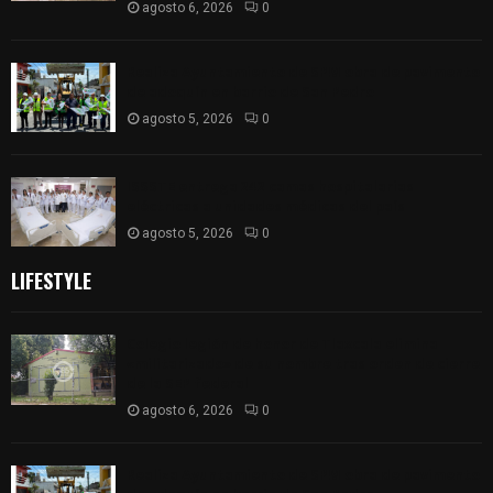
agosto 6, 2026
0
Realiza Ayuntamiento de SPM obra de pavimento
de adoquín en barrio de San Pedro
agosto 5, 2026
0
ISSSTE entrega 242 camas hospitalarias
eléctricas a unidades médicas del país
agosto 5, 2026
0
LIFESTYLE
Colegio legión de honor de Tlaxcala elimina
«militarizado» de su nombre tras orden de cierre
de la SEP federal
agosto 6, 2026
0
Realiza Ayuntamiento de SPM obra de pavimento