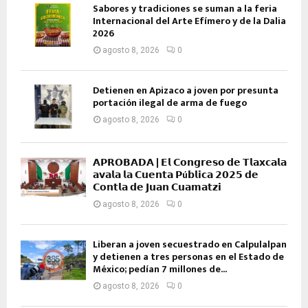
Sabores y tradiciones se suman a la feria
Internacional del Arte Efímero y de la Dalia
2026
agosto 8, 2026
0
Detienen en Apizaco a joven por presunta
portación ilegal de arma de fuego
agosto 8, 2026
0
𝗔𝗣𝗥𝗢𝗕𝗔𝗗𝗔 | 𝗘𝗹 𝗖𝗼𝗻𝗴𝗿𝗲𝘀𝗼 𝗱𝗲 𝗧𝗹𝗮𝘅𝗰𝗮𝗹𝗮
𝗮𝘃𝗮𝗹𝗮 𝗹𝗮 𝗖𝘂𝗲𝗻𝘁𝗮 𝗣ú𝗯𝗹𝗶𝗰𝗮 𝟮𝟬𝟮𝟱 𝗱𝗲
𝗖𝗼𝗻𝘁𝗹𝗮 𝗱𝗲 𝗝𝘂𝗮𝗻 𝗖𝘂𝗮𝗺𝗮𝘁𝘇𝗶
agosto 8, 2026
0
Liberan a joven secuestrado en Calpulalpan
y detienen a tres personas en el Estado de
México; pedían 7 millones de...
agosto 8, 2026
0