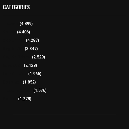
CATEGORIES
Tlaxcala
(4.899)
Policía
(4.406)
8 columnas
(4.287)
Región Sur
(3.347)
Región Oriente
(2.529)
Educación
(2.128)
Lo más leído
(1.965)
Congreso
(1.852)
Tlaxcala Capital
(1.536)
Política
(1.278)