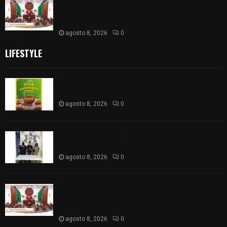
𝗔𝗣𝗥𝗢𝗕𝗔𝗗𝗔 | 𝗘𝗹 𝗖𝗼𝗻𝗴𝗿𝗲𝘀𝗼 𝗱𝗲 𝗧𝗹𝗮𝘅𝗰𝗮𝗹𝗮
𝗮𝘃𝗮𝗹𝗮 𝗹𝗮 𝗖𝘂𝗲𝗻𝘁𝗮 𝗣ú𝗯𝗹𝗶𝗰𝗮 𝟮𝟬𝟮𝟱 𝗱𝗲 𝗖𝗼𝗻𝘁𝗹𝗮 𝗱𝗲
𝗝𝘂𝗮𝗻 𝗖𝘂𝗮𝗺𝗮𝘁𝘇𝗶
agosto 8, 2026
0
LIFESTYLE
Sabores y tradiciones se suman a la feria
Internacional del Arte Efímero y de la Dalia 2026
agosto 8, 2026
0
Detienen en Apizaco a joven por presunta
portación ilegal de arma de fuego
agosto 8, 2026
0
𝗔𝗣𝗥𝗢𝗕𝗔𝗗𝗔 | 𝗘𝗹 𝗖𝗼𝗻𝗴𝗿𝗲𝘀𝗼 𝗱𝗲 𝗧𝗹𝗮𝘅𝗰𝗮𝗹𝗮
𝗮𝘃𝗮𝗹𝗮 𝗹𝗮 𝗖𝘂𝗲𝗻𝘁𝗮 𝗣ú𝗯𝗹𝗶𝗰𝗮 𝟮𝟬𝟮𝟱 𝗱𝗲 𝗖𝗼𝗻𝘁𝗹𝗮 𝗱𝗲
𝗝𝘂𝗮𝗻 𝗖𝘂𝗮𝗺𝗮𝘁𝘇𝗶
agosto 8, 2026
0