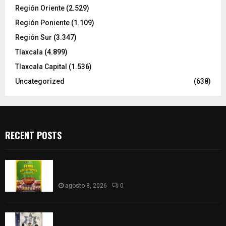
Región Oriente
(2.529)
Región Poniente
(1.109)
Región Sur
(3.347)
Tlaxcala
(4.899)
Tlaxcala Capital
(1.536)
Uncategorized
(638)
RECENT POSTS
Sabores y tradiciones se suman a la feria
Internacional del Arte Efímero y de la Dalia 2026
agosto 8, 2026
0
Detienen en Apizaco a joven por presunta
portación ilegal de arma de fuego