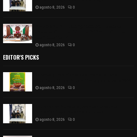
agosto 8, 2026
0
𝗔𝗣𝗥𝗢𝗕𝗔𝗗𝗔 | 𝗘𝗹 𝗖𝗼𝗻𝗴𝗿𝗲𝘀𝗼 𝗱𝗲 𝗧𝗹𝗮𝘅𝗰𝗮𝗹𝗮
𝗮𝘃𝗮𝗹𝗮 𝗹𝗮 𝗖𝘂𝗲𝗻𝘁𝗮 𝗣ú𝗯𝗹𝗶𝗰𝗮 𝟮𝟬𝟮𝟱 𝗱𝗲 𝗖𝗼𝗻𝘁𝗹𝗮 𝗱𝗲
𝗝𝘂𝗮𝗻 𝗖𝘂𝗮𝗺𝗮𝘁𝘇𝗶
agosto 8, 2026
0
EDITOR'S PICKS
Sabores y tradiciones se suman a la feria
Internacional del Arte Efímero y de la Dalia 2026
agosto 8, 2026
0
Detienen en Apizaco a joven por presunta
portación ilegal de arma de fuego
agosto 8, 2026
0