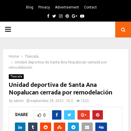
Blog
Privacy
Advertisement
Contact
Facebook
Twitter
Instagram
Pinterest
Google
Youtube
PRIMARY
MENU
Home
Tlaxcala
Unidad deportiva de Santa Ana Nopalucan cerrada por
remodelación
Tlaxcala
Unidad deportiva de Santa Ana
Nopalucan cerrada por remodelación
by
admin
septiembre 28, 2023
0
1022
SHARE
0