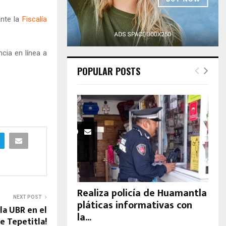
H
ante la
Fiscalía
cia en línea a
POPULAR POSTS
Realiza policía de Huamantla
NEXT POST
pláticas informativas con
la UBR en el
la...
e Tepetitla!