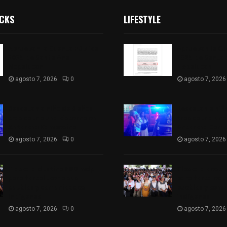
ICKS
LIFESTYLE
Aprueban la Cuenta Pública
Aprueban la Cu
2025 de Santa Ana
2025 de Santa
Nopalucan
Nopalucan
agosto 7, 2026
0
agosto 7, 2026
Rescatan a niño de 3 años
Rescatan a niñ
tras caer a una cisterna en
tras caer a una
Antorcha Campesina
Antorcha Camp
agosto 7, 2026
0
agosto 7, 2026
Tlaxcala destina 800 mdp
Tlaxcala dest
para fortalecer a sus
para fortalecer
pueblos y comunidades
pueblos y com
indígenas
indígenas
agosto 7, 2026
0
agosto 7, 2026