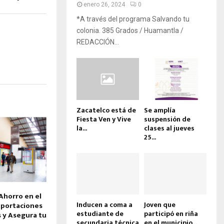
enero 26, 2024
0
*A través del programa Salvando tu
colonia. 385 Grados / Huamantla /
REDACCIÓN...
Zacatelco está de
Se amplía
Fiesta Ven y Vive
suspensión de
la...
clases al jueves
25...
Ahorro en el
Inducen a coma a
Joven que
Aportaciones
estudiante de
participó en riña
s y Asegura tu
secundaria técnica
en el municipio...