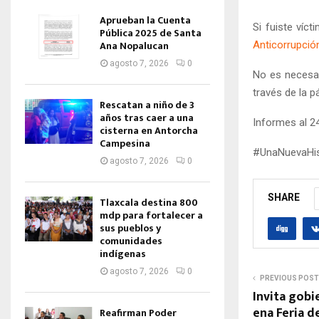
Aprueban la Cuenta
Si fuiste víc
Pública 2025 de Santa
Ana Nopalucan
Anticorrupció
agosto 7, 2026
0
No es necesar
través de la 
Rescatan a niño de 3
años tras caer a una
Informes al 2
cisterna en Antorcha
Campesina
#UnaNuevaHis
agosto 7, 2026
0
SHARE
Tlaxcala destina 800
mdp para fortalecer a
sus pueblos y
comunidades
indígenas
agosto 7, 2026
0
PREVIOUS POST
Invita gobi
ena Feria d
Reafirman Poder