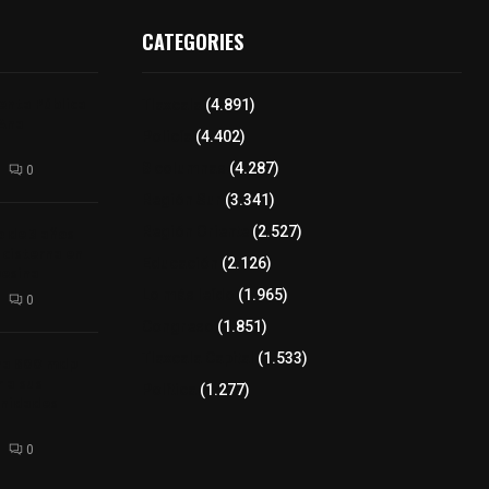
CATEGORIES
enta Pública
Tlaxcala
(4.891)
 Ana
Policía
(4.402)
8 columnas
(4.287)
0
Región Sur
(3.341)
o de 3 años
Región Oriente
(2.527)
 cisterna en
Educación
(2.126)
esina
Lo más leído
(1.965)
0
Congreso
(1.851)
Tlaxcala Capital
(1.533)
ina 800 mdp
 a sus
Política
(1.277)
unidades
0