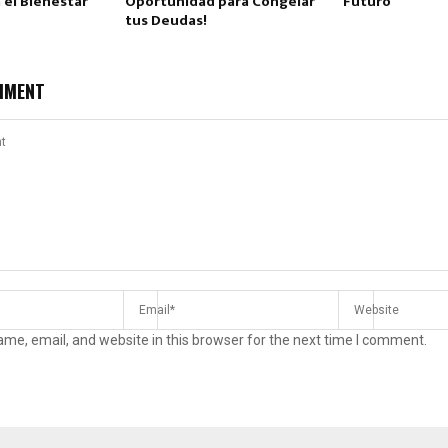
 el Bienestar
Oportunidad para Congelar
Futuro
tus Deudas!
MMENT
Reply
Retweet
Favorite
Reply
R
me, email, and website in this browser for the next time I comment.