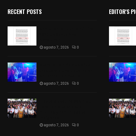
RECENT POSTS
EDITOR'S P
Aprueban la Cuenta Pública
2025 de Santa Ana
Nopalucan
agosto 7, 2026
0
Rescatan a niño de 3 años
tras caer a una cisterna en
Antorcha Campesina
agosto 7, 2026
0
Tlaxcala destina 800 mdp
para fortalecer a sus
pueblos y comunidades
indígenas
agosto 7, 2026
0