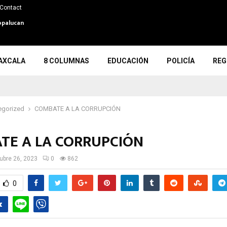
Contact
opalucan
AXCALA
8 COLUMNAS
EDUCACIÓN
POLICÍA
REG
egorized
COMBATE A LA CORRUPCIÓN
TE A LA CORRUPCIÓN
ubre 26, 2023
0
862
0