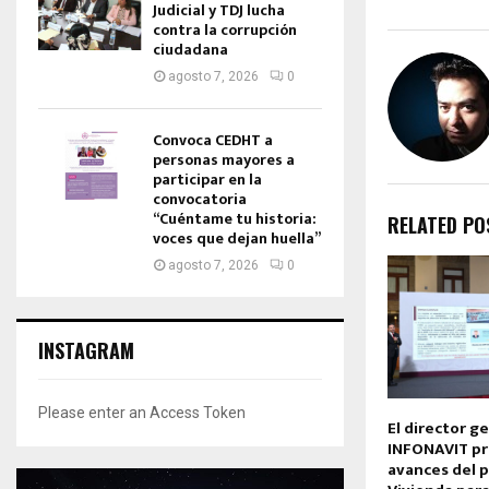
Judicial y TDJ lucha
contra la corrupción
ciudadana
agosto 7, 2026
0
Convoca CEDHT a
personas mayores a
participar en la
convocatoria
“Cuéntame tu historia:
RELATED PO
voces que dejan huella”
agosto 7, 2026
0
INSTAGRAM
Please enter an Access Token
El director g
INFONAVIT p
avances del 