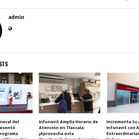
admin
STS
eneral del
Infonavit Amplía Horario de
Incrementa tu 
resentó
Atención en Tlaxcala:
Infonavit con 
programa
¡Aprovecha esta
Extraordinaria