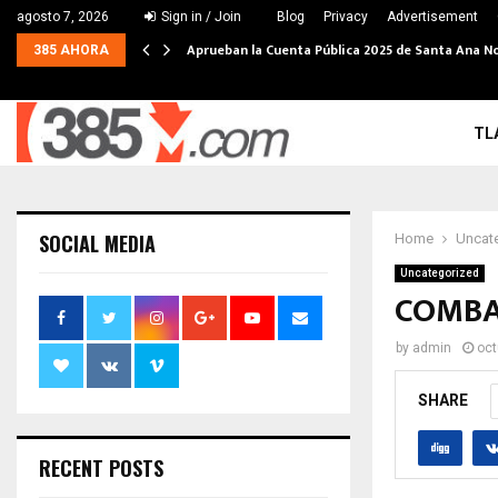
agosto 7, 2026
Sign in / Join
Blog
Privacy
Advertisement
Aprueban la Cuenta Pública 2025 de Santa Ana N
385 AHORA
TL
SOCIAL MEDIA
Home
Uncat
Uncategorized
COMBA
by
admin
oct
SHARE
RECENT POSTS