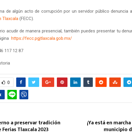
tima de algún acto de corrupción por un servidor público denuncia 
n Tlaxcala
(FECC).
io acudir de manera presencial, también puedes presentar tu denun
página
https://fecc.pgjtlaxcala.gob.mx/
46 117 12 87
toria
0
erno a preservar tradición
¡Ya está en marcha 
e Ferias Tlaxcala 2023
municipio d