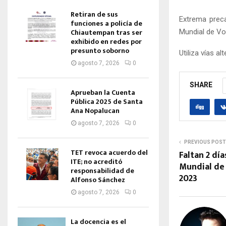
Retiran de sus
Extrema preca
funciones a policía de
Chiautempan tras ser
Mundial de Vol
exhibido en redes por
presunto soborno
Utiliza vías al
agosto 7, 2026
0
SHARE
Aprueban la Cuenta
Pública 2025 de Santa
Ana Nopalucan
agosto 7, 2026
0
PREVIOUS POST
TET revoca acuerdo del
Faltan 2 dí
ITE; no acreditó
Mundial de 
responsabilidad de
2023
Alfonso Sánchez
agosto 7, 2026
0
La docencia es el