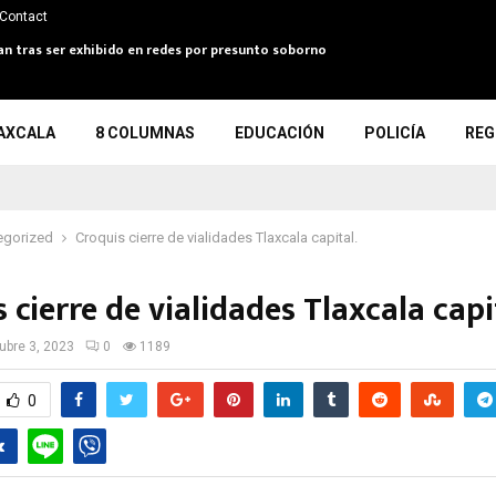
Contact
an tras ser exhibido en redes por presunto soborno
AXCALA
8 COLUMNAS
EDUCACIÓN
POLICÍA
REG
egorized
Croquis cierre de vialidades Tlaxcala capital.
 cierre de vialidades Tlaxcala capi
ubre 3, 2023
0
1189
0