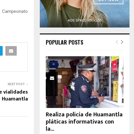
H
 el Campeonato
POPULAR POSTS
NEXT POST
e vialidades
Huamantla
Realiza policía de Huamantla
pláticas informativas con
la...