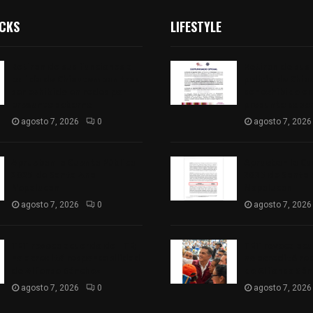
ICKS
LIFESTYLE
Retiran de sus funciones a
Retiran de sus
policía de Chiautempan tras
policía de Chi
ser exhibido en redes por
ser exhibido en
presunto soborno
presunto sobo
agosto 7, 2026
0
agosto 7, 2026
Aprueban la Cuenta Pública
Aprueban la Cu
2025 de Santa Ana
2025 de Santa
Nopalucan
Nopalucan
agosto 7, 2026
0
agosto 7, 2026
TET revoca acuerdo del ITE;
TET revoca acu
no acreditó responsabilidad
no acreditó re
de Alfonso Sánchez
de Alfonso Sá
agosto 7, 2026
0
agosto 7, 2026