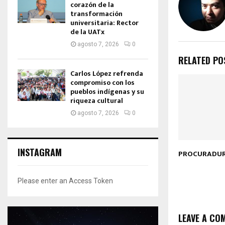
corazón de la
transformación
universitaria: Rector
de la UATx
agosto 7, 2026
0
RELATED PO
Carlos López refrenda
compromiso con los
pueblos indígenas y su
riqueza cultural
agosto 7, 2026
0
INSTAGRAM
PROCURADUR
Please enter an Access Token
LEAVE A CO