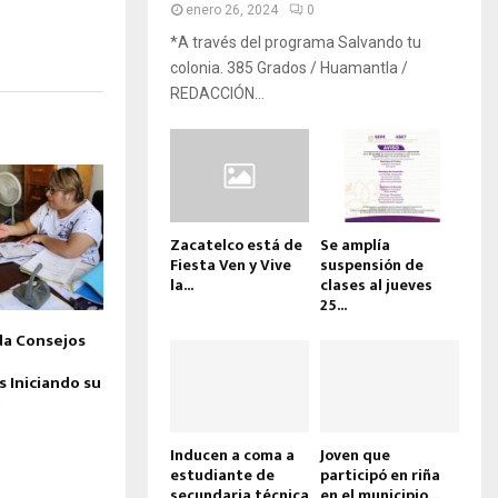
enero 26, 2024
0
*A través del programa Salvando tu
colonia. 385 Grados / Huamantla /
REDACCIÓN...
Zacatelco está de
Se amplía
Fiesta Ven y Vive
suspensión de
la...
clases al jueves
25...
a Consejos
 Iniciando su
o
Inducen a coma a
Joven que
estudiante de
participó en riña
secundaria técnica
en el municipio...