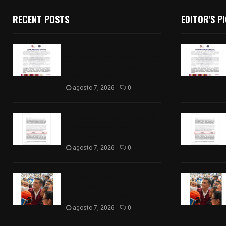
RECENT POSTS
EDITOR'S P
Retiran de sus funciones a
policía de Chiautempan tras
ser exhibido en redes por
presunto soborno
agosto 7, 2026
0
Aprueban la Cuenta Pública
2025 de Santa Ana
Nopalucan
agosto 7, 2026
0
TET revoca acuerdo del ITE;
no acreditó responsabilidad
de Alfonso Sánchez
agosto 7, 2026
0