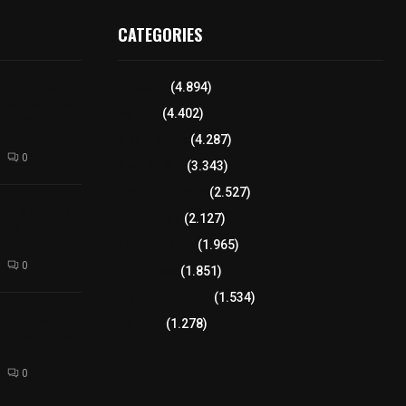
CATEGORIES
 funciones a
Tlaxcala
(4.894)
autempan tras
Policía
(4.402)
 redes por
rno
8 columnas
(4.287)
0
Región Sur
(3.343)
Región Oriente
(2.527)
enta Pública
Educación
(2.127)
 Ana
Lo más leído
(1.965)
0
Congreso
(1.851)
Tlaxcala Capital
(1.534)
erdo del ITE;
Política
(1.278)
sponsabilidad
nchez
0