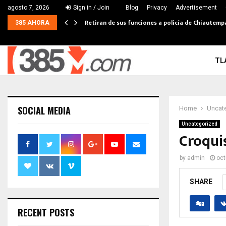
agosto 7, 2026
Sign in / Join
Blog
Privacy
Advertisement
Retiran de sus funciones a policía de Chiautemp
385 AHORA
TL
SOCIAL MEDIA
Home
Uncat
Uncategorized
Croquis
by
admin
oct
SHARE
RECENT POSTS