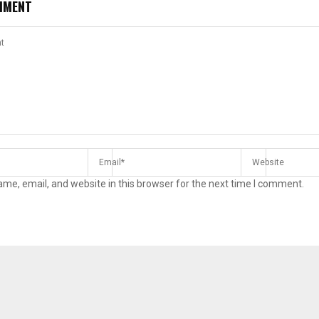
MMENT
Reply
Retweet
Favorite
Reply
R
me, email, and website in this browser for the next time I comment.