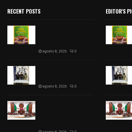
RECENT POSTS
EDITOR'S P
Sabores y tradiciones se
suman a la feria
Internacional del Arte
Efímero y de la Dalia 2026
agosto 8, 2026
0
Detienen en Apizaco a joven
por presunta portación
ilegal de arma de fuego
agosto 8, 2026
0
𝗔𝗣𝗥𝗢𝗕𝗔𝗗𝗔 | 𝗘𝗹
𝗖𝗼𝗻𝗴𝗿𝗲𝘀𝗼 𝗱𝗲 𝗧𝗹𝗮𝘅𝗰𝗮𝗹𝗮
𝗮𝘃𝗮𝗹𝗮 𝗹𝗮 𝗖𝘂𝗲𝗻𝘁𝗮 𝗣ú𝗯𝗹𝗶𝗰𝗮
𝟮𝟬𝟮𝟱 𝗱𝗲 𝗖𝗼𝗻𝘁𝗹𝗮 𝗱𝗲 𝗝𝘂𝗮𝗻
𝗖𝘂𝗮𝗺𝗮𝘁𝘇𝗶
agosto 8, 2026
0