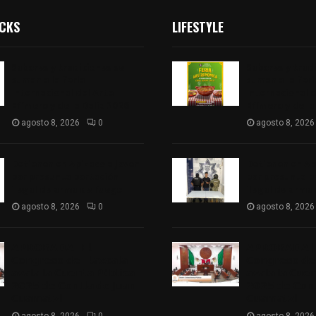
ICKS
LIFESTYLE
Sabores y tradiciones se
Sabores y trad
suman a la feria
suman a la feri
Internacional del Arte
Internacional d
Efímero y de la Dalia 2026
Efímero y de la
agosto 8, 2026
0
agosto 8, 2026
Detienen en Apizaco a joven
Detienen en Ap
por presunta portación
por presunta p
ilegal de arma de fuego
ilegal de arma
agosto 8, 2026
0
agosto 8, 2026
𝗔𝗣𝗥𝗢𝗕𝗔𝗗𝗔 | 𝗘𝗹
𝗔𝗣𝗥𝗢𝗕𝗔𝗗𝗔 | 
𝗖𝗼𝗻𝗴𝗿𝗲𝘀𝗼 𝗱𝗲 𝗧𝗹𝗮𝘅𝗰𝗮𝗹𝗮
𝗖𝗼𝗻𝗴𝗿𝗲𝘀𝗼 𝗱𝗲 
𝗮𝘃𝗮𝗹𝗮 𝗹𝗮 𝗖𝘂𝗲𝗻𝘁𝗮 𝗣ú𝗯𝗹𝗶𝗰𝗮
𝗮𝘃𝗮𝗹𝗮 𝗹𝗮 𝗖𝘂𝗲
𝟮𝟬𝟮𝟱 𝗱𝗲 𝗖𝗼𝗻𝘁𝗹𝗮 𝗱𝗲 𝗝𝘂𝗮𝗻
𝟮𝟬𝟮𝟱 𝗱𝗲 𝗖𝗼𝗻𝘁
𝗖𝘂𝗮𝗺𝗮𝘁𝘇𝗶
𝗖𝘂𝗮𝗺𝗮𝘁𝘇𝗶
agosto 8, 2026
0
agosto 8, 2026