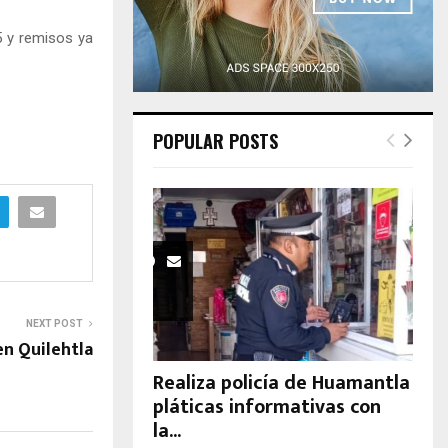
H
5 y remisos ya
POPULAR POSTS
NEXT POST
n Quilehtla
Realiza policía de Huamantla
pláticas informativas con
la...