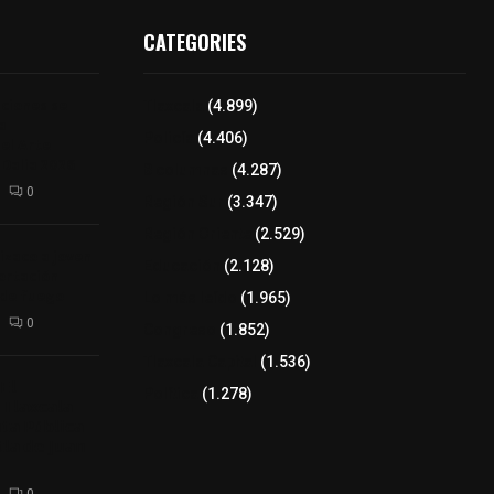
CATEGORIES
iciones se
Tlaxcala
(4.899)
a
Policía
(4.406)
el Arte
 Dalia 2026
8 columnas
(4.287)
0
Región Sur
(3.347)
Región Oriente
(2.529)
izaco a joven
Educación
(2.128)
ortación
 de fuego
Lo más leído
(1.965)
0
Congreso
(1.852)
Tlaxcala Capital
(1.536)
𝗘𝗹
Política
(1.278)
𝗧𝗹𝗮𝘅𝗰𝗮𝗹𝗮
𝘁𝗮 𝗣ú𝗯𝗹𝗶𝗰𝗮
𝗹𝗮 𝗱𝗲 𝗝𝘂𝗮𝗻
0