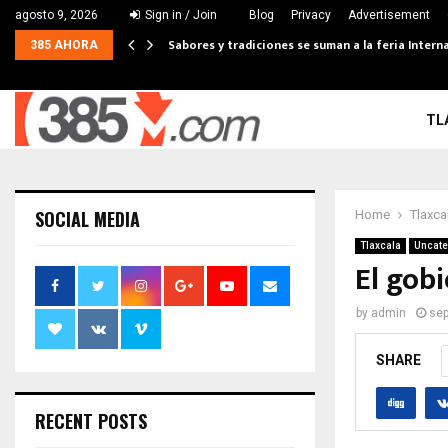
agosto 9, 2026
Sign in / Join
Blog
Privacy
Advertisement
Sabores y tradiciones se suman a la feria Interna
385 AHORA
TL
SOCIAL MEDIA
Home
Tlaxca
Tlaxcala
Uncate
El gob
by
admin
sep
SHARE
RECENT POSTS