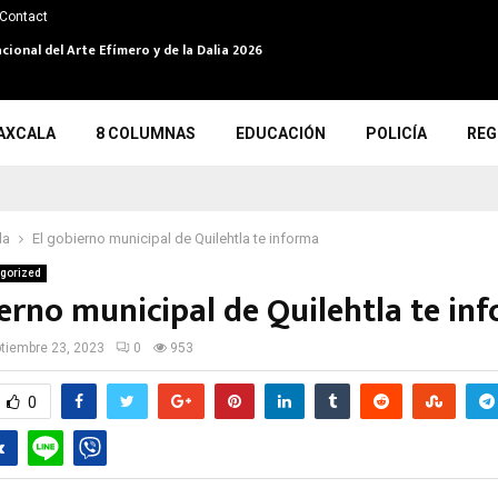
Contact
cional del Arte Efímero y de la Dalia 2026
AXCALA
8 COLUMNAS
EDUCACIÓN
POLICÍA
REG
la
El gobierno municipal de Quilehtla te informa
gorized
ierno municipal de Quilehtla te in
tiembre 23, 2023
0
953
0