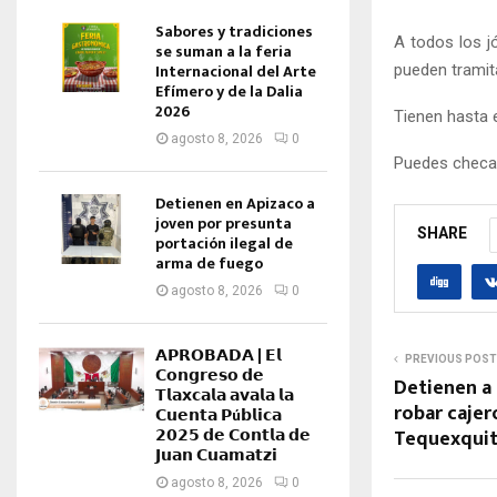
Sabores y tradiciones
A todos los j
se suman a la feria
Internacional del Arte
pueden tramitar
Efímero y de la Dalia
2026
Tienen hasta e
agosto 8, 2026
0
Puedes checar
Detienen en Apizaco a
joven por presunta
SHARE
portación ilegal de
arma de fuego
agosto 8, 2026
0
𝗔𝗣𝗥𝗢𝗕𝗔𝗗𝗔 | 𝗘𝗹
PREVIOUS POST
𝗖𝗼𝗻𝗴𝗿𝗲𝘀𝗼 𝗱𝗲
Detienen a
𝗧𝗹𝗮𝘅𝗰𝗮𝗹𝗮 𝗮𝘃𝗮𝗹𝗮 𝗹𝗮
robar cajer
𝗖𝘂𝗲𝗻𝘁𝗮 𝗣ú𝗯𝗹𝗶𝗰𝗮
Tequexquit
𝟮𝟬𝟮𝟱 𝗱𝗲 𝗖𝗼𝗻𝘁𝗹𝗮 𝗱𝗲
𝗝𝘂𝗮𝗻 𝗖𝘂𝗮𝗺𝗮𝘁𝘇𝗶
agosto 8, 2026
0