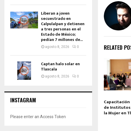
Liberan a joven
secuestrado en
Calpulalpan y detienen
a tres personas en el
Estado de México;
pedían 7 millones de...
RELATED PO
agosto 8, 2026
0
Captan halo solar en
Tlaxcala
agosto 8, 2026
0
INSTAGRAM
Capacitación 
de Institutos
la Mujer en T
Please enter an Access Token