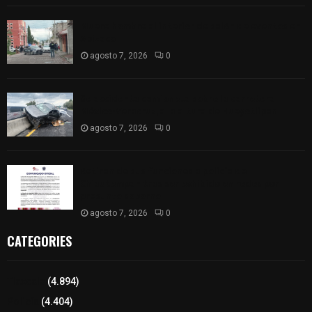
Muere hombre al interior de salón de eventos en
Apizaco
agosto 7, 2026
0
Se accidenta camioneta sobre la carretera
México-Veracruz, a la altura de Hueyotlipan
agosto 7, 2026
0
Retiran de sus funciones a policía de
Chiautempan tras ser exhibido en redes por
presunto soborno
agosto 7, 2026
0
CATEGORIES
Tlaxcala
(4.894)
Policía
(4.404)