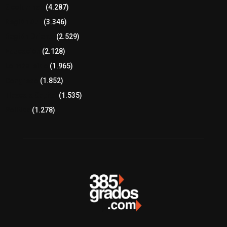
8 columnas
(4.287)
Región Sur
(3.346)
Región Oriente
(2.529)
Educación
(2.128)
Lo más leído
(1.965)
Congreso
(1.852)
Tlaxcala Capital
(1.535)
Política
(1.278)