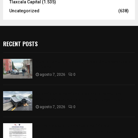
Tlaxcala Capital
(1.535)
Uncategorized
(638)
RECENT POSTS
Muere hombre al interior de salón de eventos en
Apizaco
agosto 7, 2026
0
Se accidenta camioneta sobre la carretera
México-Veracruz, a la altura de Hueyotlipan
agosto 7, 2026
0
Retiran de sus funciones a policía de
Chiautempan tras ser exhibido en redes por
presunto soborno