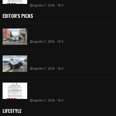
agosto 7, 2026
0
EDITOR'S PICKS
Muere hombre al interior de salón de eventos en
Apizaco
agosto 7, 2026
0
Se accidenta camioneta sobre la carretera
México-Veracruz, a la altura de Hueyotlipan
agosto 7, 2026
0
Retiran de sus funciones a policía de
Chiautempan tras ser exhibido en redes por
presunto soborno
agosto 7, 2026
0
LIFESTYLE