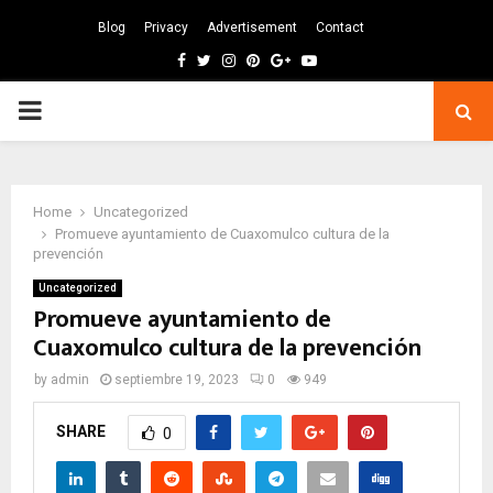
Blog
Privacy
Advertisement
Contact
Facebook
Twitter
Instagram
Pinterest
Google
Youtube
PRIMARY
MENU
Home
Uncategorized
Promueve ayuntamiento de Cuaxomulco cultura de la
prevención
Uncategorized
Promueve ayuntamiento de
Cuaxomulco cultura de la prevención
by
admin
septiembre 19, 2023
0
949
SHARE
0