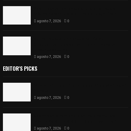
Se accidenta camioneta sobre la carretera
México-Veracruz, a la altura de Hueyotlipan
agosto 7, 2026
0
Retiran de sus funciones a policía de
Chiautempan tras ser exhibido en redes por
presunto soborno
agosto 7, 2026
0
EDITOR'S PICKS
Muere hombre al interior de salón de eventos en
Apizaco
agosto 7, 2026
0
Se accidenta camioneta sobre la carretera
México-Veracruz, a la altura de Hueyotlipan
agosto 7, 2026
0