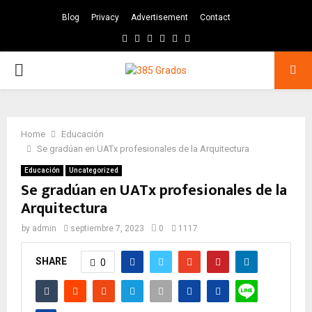
Blog
Privacy
Advertisement
Contact
Facebook
Twitter
Instagram
Pinterest
Google
Youtube
PRIMARY
MENU
Home
Educación
Se gradúan en UATx profesionales de la Arquitectura
Educación
Uncategorized
Se gradúan en UATx profesionales de la
Arquitectura
by
admin
septiembre 7, 2023
0
1117
SHARE
0