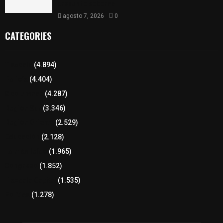
presunto soborno
agosto 7, 2026
0
CATEGORIES
Tlaxcala
(4.894)
Policía
(4.404)
8 columnas
(4.287)
Región Sur
(3.346)
Región Oriente
(2.529)
Educación
(2.128)
Lo más leído
(1.965)
Congreso
(1.852)
Tlaxcala Capital
(1.535)
Política
(1.278)