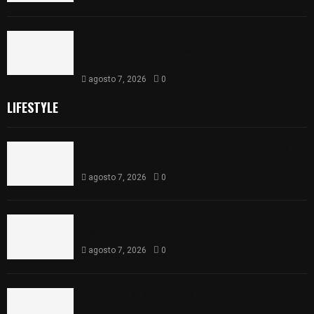
Retiran de sus funciones a policía de
Chiautempan tras ser exhibido en redes por
presunto soborno
agosto 7, 2026
0
LIFESTYLE
Muere hombre al interior de salón de eventos en
Apizaco
agosto 7, 2026
0
Se accidenta camioneta sobre la carretera
México-Veracruz, a la altura de Hueyotlipan
agosto 7, 2026
0
Retiran de sus funciones a policía de
Chiautempan tras ser exhibido en redes por