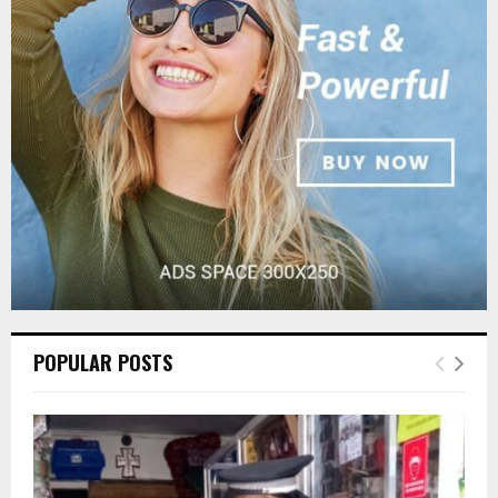
r
R
:
C
H
POPULAR POSTS