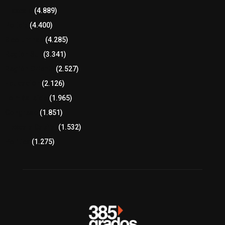
Tlaxcala
(4.889)
Policía
(4.400)
8 columnas
(4.285)
Región Sur
(3.341)
Región Oriente
(2.527)
Educación
(2.126)
Lo más leído
(1.965)
Congreso
(1.851)
Tlaxcala Capital
(1.532)
Política
(1.275)