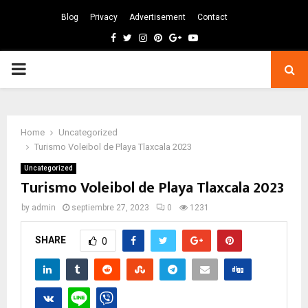
Blog
Privacy
Advertisement
Contact
Facebook
Twitter
Instagram
Pinterest
Google
Youtube
PRIMARY
MENU
Home
Uncategorized
Turismo Voleibol de Playa Tlaxcala 2023
Uncategorized
Turismo Voleibol de Playa Tlaxcala 2023
by
admin
septiembre 27, 2023
0
1231
SHARE
0