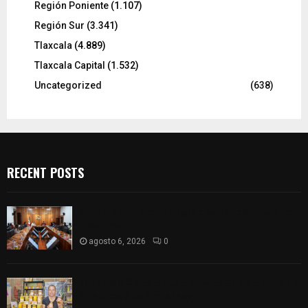
Región Poniente
(1.107)
Región Sur
(3.341)
Tlaxcala
(4.889)
Tlaxcala Capital
(1.532)
Uncategorized
(638)
RECENT POSTS
Vota ITE terna para elegir a persona Secretaria
Ejecutiva
agosto 6, 2026
0
Sabor 100% tlaxcalteca: Conoce Guarda Frutz en
el Mercado de Artesanos