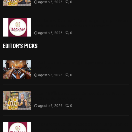
agosto 6, 2026
0
Caso Lorena Cuéllar: Estado exige rigor y fuentes
oficiales ante acusaciones sin sustento
agosto 6, 2026
0
EDITOR'S PICKS
Vota ITE terna para elegir a persona Secretaria
Ejecutiva
agosto 6, 2026
0
Sabor 100% tlaxcalteca: Conoce Guarda Frutz en
el Mercado de Artesanos
agosto 6, 2026
0
Caso Lorena Cuéllar: Estado exige rigor y fuentes
oficiales ante acusaciones sin sustento