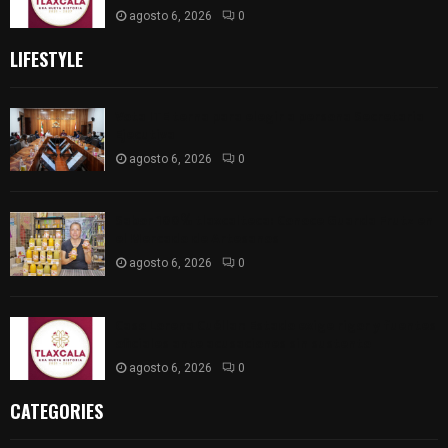
agosto 6, 2026
0
LIFESTYLE
Vota ITE terna para elegir a persona Secretaria
Ejecutiva
agosto 6, 2026
0
Sabor 100% tlaxcalteca: Conoce Guarda Frutz en
el Mercado de Artesanos
agosto 6, 2026
0
Caso Lorena Cuéllar: Estado exige rigor y fuentes
oficiales ante acusaciones sin sustento
agosto 6, 2026
0
CATEGORIES