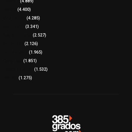
Tlaxcala
(4.889)
Policía
(4.400)
8 columnas
(4.285)
Región Sur
(3.341)
Región Oriente
(2.527)
Educación
(2.126)
Lo más leído
(1.965)
Congreso
(1.851)
Tlaxcala Capital
(1.532)
Política
(1.275)