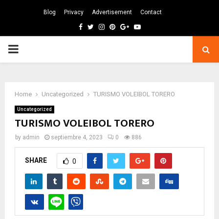
Blog
Privacy
Advertisement
Contact
Facebook
Twitter
Instagram
Pinterest
Google
Youtube
PRIMARY
MENU
Home
Uncategorized
TURISMO VOLEIBOL TORERO
Uncategorized
TURISMO VOLEIBOL TORERO
by
admin
septiembre 4, 2023
0
886
SHARE
0