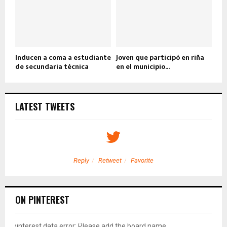
Inducen a coma a estudiante
Joven que participó en riña
de secundaria técnica
en el municipio...
LATEST TWEETS
Reply
Retweet
Favorite
ON PINTEREST
pinterest data error: Please add the board name