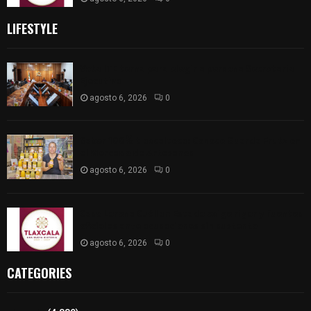
LIFESTYLE
Vota ITE terna para elegir a persona Secretaria
Ejecutiva
agosto 6, 2026
0
Sabor 100% tlaxcalteca: Conoce Guarda Frutz en
el Mercado de Artesanos
agosto 6, 2026
0
Caso Lorena Cuéllar: Estado exige rigor y fuentes
oficiales ante acusaciones sin sustento
agosto 6, 2026
0
CATEGORIES