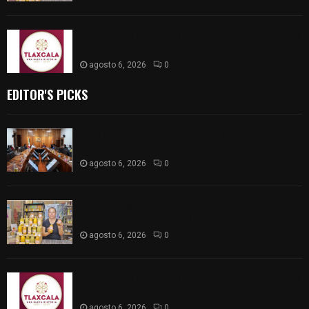
Caso Lorena Cuéllar: Estado exige rigor y fuentes
oficiales ante acusaciones sin sustento
agosto 6, 2026
0
EDITOR'S PICKS
Vota ITE terna para elegir a persona Secretaria
Ejecutiva
agosto 6, 2026
0
Sabor 100% tlaxcalteca: Conoce Guarda Frutz en
el Mercado de Artesanos
agosto 6, 2026
0
Caso Lorena Cuéllar: Estado exige rigor y fuentes
oficiales ante acusaciones sin sustento
agosto 6, 2026
0