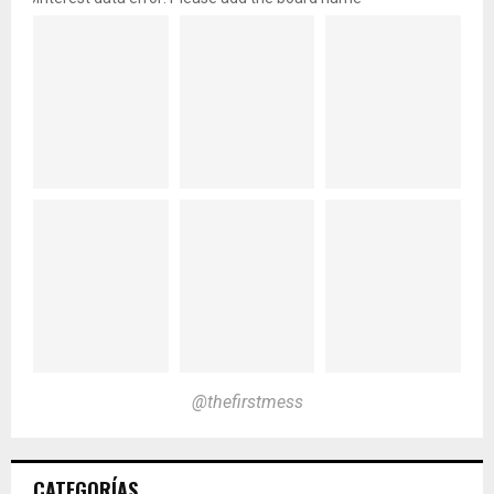
@thefirstmess
CATEGORÍAS