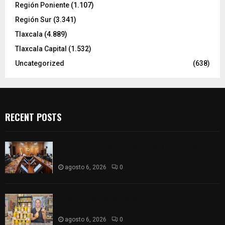
Región Poniente
(1.107)
Región Sur
(3.341)
Tlaxcala
(4.889)
Tlaxcala Capital
(1.532)
Uncategorized
(638)
RECENT POSTS
Vota ITE terna para elegir a persona Secretaria
Ejecutiva
agosto 6, 2026
0
Sabor 100% tlaxcalteca: Conoce Guarda Frutz en
el Mercado de Artesanos
agosto 6, 2026
0