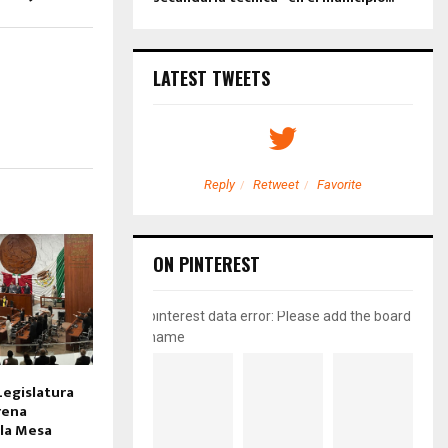
LATEST TWEETS
etweet
Favorite
Reply
Retweet
Favorite
ON PINTEREST
pinterest data error: Please add the board
name
Legislatura
rena
 la Mesa