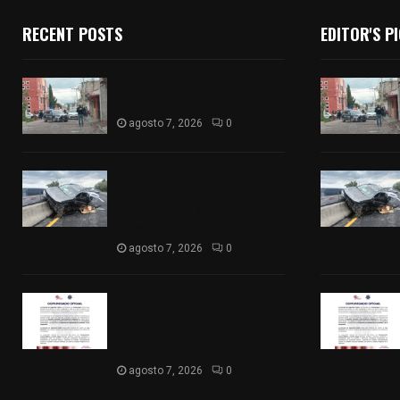
RECENT POSTS
EDITOR'S P
Muere hombre al interior de
salón de eventos en Apizaco
agosto 7, 2026
0
Se accidenta camioneta
sobre la carretera México-
Veracruz, a la altura de
Hueyotlipan
agosto 7, 2026
0
Retiran de sus funciones a
policía de Chiautempan tras
ser exhibido en redes por
presunto soborno
agosto 7, 2026
0