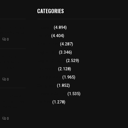
CATEGORIES
l interior de
Tlaxcala
(4.894)
os en Apizaco
Policía
(4.404)
0
8 columnas
(4.287)
Región Sur
(3.346)
camioneta
Región Oriente
(2.529)
tera México-
altura de
Educación
(2.128)
Lo más leído
(1.965)
0
Congreso
(1.852)
Tlaxcala Capital
(1.535)
 funciones a
autempan tras
Política
(1.278)
 redes por
rno
0