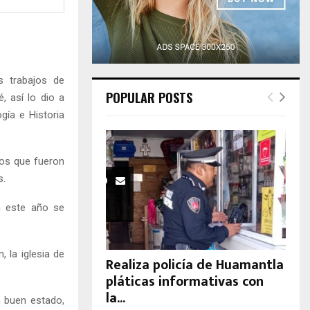
H
s trabajos de
POPULAR POSTS
, así lo dio a
gía e Historia
cos que fueron
s.
n este año se
 la iglesia de
Realiza policía de Huamantla
pláticas informativas con
la...
n buen estado,