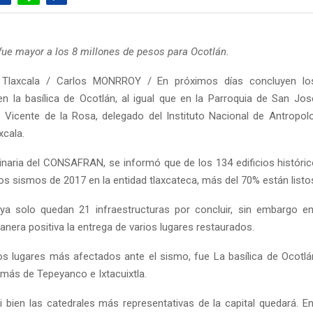
 fue mayor a los 8 millones de pesos para Ocotlán.
Tlaxcala / Carlos MONRROY / En próximos días concluyen lo
en la basílica de Ocotlán, al igual que en la Parroquia de San José
Vicente de la Rosa, delegado del Instituto Nacional de Antropolo
xcala.
inaria del CONSAFRAN, se informó que de los 134 edificios históri
os sismos de 2017 en la entidad tlaxcateca, más del 70% están listo
ya solo quedan 21 infraestructuras por concluir, sin embargo e
anera positiva la entrega de varios lugares restaurados.
os lugares más afectados ante el sismo, fue La basílica de Ocotlán,
más de Tepeyanco e Ixtacuixtla.
i bien las catedrales más representativas de la capital quedará. E