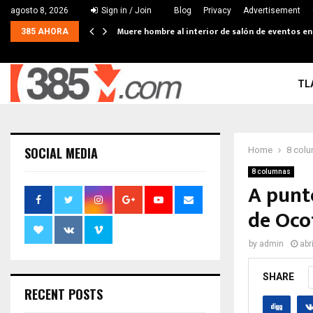
agosto 8, 2026
Sign in / Join
Blog
Privacy
Advertisement
Muere hombre al interior de salón de eventos e
385 AHORA
TL
SOCIAL MEDIA
Home
8 col
8 columnas
A punto
de Oco
by
admin
abr
SHARE
RECENT POSTS