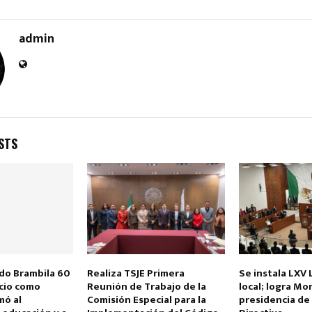
admin
Reply
Retweet
Favorite
Reply
R
STS
do Brambila 60
Realiza TSJE Primera
Se instala LXV 
icio como
Reunión de Trabajo de la
local; logra Mo
mó al
Comisión Especial para la
presidencia de