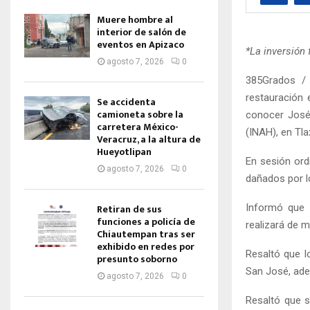
Muere hombre al
interior de salón de
eventos en Apizaco
*La inversión
agosto 7, 2026
0
385Grados / 
restauración 
Se accidenta
camioneta sobre la
conocer José 
carretera México-
(INAH), en Tla
Veracruz, a la altura de
Hueyotlipan
En sesión ord
agosto 7, 2026
0
dañados por l
Informó que 
Retiran de sus
funciones a policía de
realizará de m
Chiautempan tras ser
exhibido en redes por
Resaltó que l
presunto soborno
San José, ade
agosto 7, 2026
0
Resaltó que s