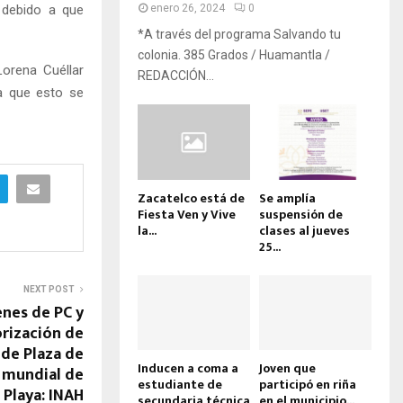
 debido a que
enero 26, 2024
0
*A través del programa Salvando tu
colonia. 385 Grados / Huamantla /
orena Cuéllar
REDACCIÓN...
ra que esto se
Zacatelco está de
Se amplía
Fiesta Ven y Vive
suspensión de
la...
clases al jueves
25...
NEXT POST
nes de PC y
rización de
 de Plaza de
Inducen a coma a
Joven que
a mundial de
estudiante de
participó en riña
 Playa: INAH
secundaria técnica
en el municipio...