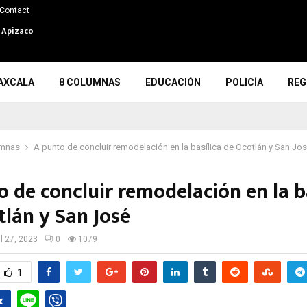
Contact
n Apizaco
AXCALA
8 COLUMNAS
EDUCACIÓN
POLICÍA
REG
umnas
A punto de concluir remodelación en la basílica de Ocotlán y San Jo
 de concluir remodelación en la b
tlán y San José
il 27, 2023
0
1079
1