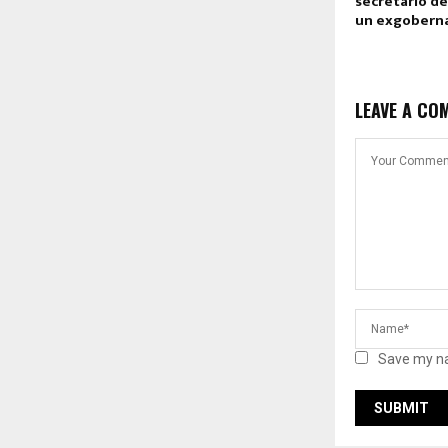
secretario de
un exgobern
LEAVE A CO
Save my na