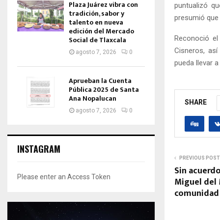
Plaza Juárez vibra con
puntualizó q
tradición, sabor y
presumió que 
talento en nueva
edición del Mercado
Reconoció el
Social de Tlaxcala
Cisneros, así
agosto 7, 2026
0
pueda llevar a
Aprueban la Cuenta
Pública 2025 de Santa
Ana Nopalucan
SHARE
agosto 7, 2026
0
INSTAGRAM
PREVIOUS POST
Sin acuerd
Please enter an Access Token
Miguel del 
comunidad