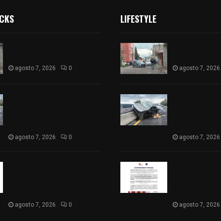
ICKS
LIFESTYLE
Muere hombre al interior de
Muere hombre a
salón de eventos en Apizaco
salón de event
agosto 7, 2026
0
agosto 7, 2026
Se accidenta camioneta
Se accidenta 
sobre la carretera México-
sobre la carre
Veracruz, a la altura de
Veracruz, a la 
Hueyotlipan
Hueyotlipan
agosto 7, 2026
0
agosto 7, 2026
Retiran de sus funciones a
Retiran de sus
policía de Chiautempan tras
policía de Chi
ser exhibido en redes por
ser exhibido en
presunto soborno
presunto sobo
agosto 7, 2026
0
agosto 7, 2026