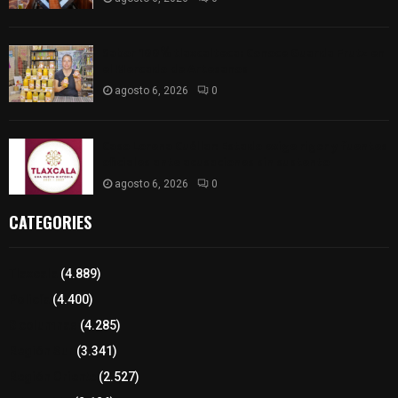
Sabor 100% tlaxcalteca: Conoce Guarda Frutz en
el Mercado de Artesanos
agosto 6, 2026
0
Caso Lorena Cuéllar: Estado exige rigor y fuentes
oficiales ante acusaciones sin sustento
agosto 6, 2026
0
CATEGORIES
Tlaxcala
(4.889)
Policía
(4.400)
8 columnas
(4.285)
Región Sur
(3.341)
Región Oriente
(2.527)