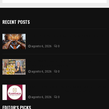
RECENT POSTS
Vota ITE terna para elegir a persona Secretaria
Ejecutiva
agosto 6, 2026
0
Sabor 100% tlaxcalteca: Conoce Guarda Frutz en
el Mercado de Artesanos
agosto 6, 2026
0
Caso Lorena Cuéllar: Estado exige rigor y fuentes
oficiales ante acusaciones sin sustento
agosto 6, 2026
0
EDITOR'S PICKS