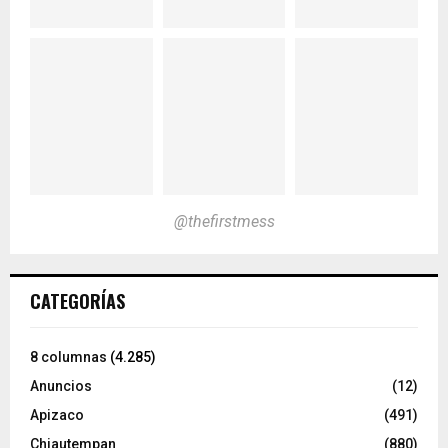
@thefirstmess
CATEGORÍAS
8 columnas
(4.285)
Anuncios
(12)
Apizaco
(491)
Chiautempan
(880)