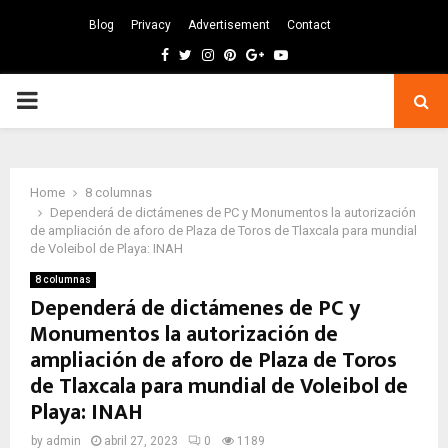
Blog
Privacy
Advertisement
Contact
Facebook
Twitter
Instagram
Pinterest
Google
Youtube
PRIMARY
MENU
Home
8 columnas
Dependerá de dictámenes de PC y Monumentos la autorización
de ampliación de aforo de Plaza de Toros de Tlaxcala para mundial
de Voleibol de Playa: INAH
8 columnas
Dependerá de dictámenes de PC y
Monumentos la autorización de
ampliación de aforo de Plaza de Toros
de Tlaxcala para mundial de Voleibol de
Playa: INAH
by
admin
abril 27, 2023
0
1189