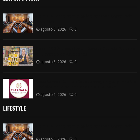
Vota ITE terna para elegir a persona Secretaria
Ejecutiva
agosto 6, 2026
0
Sabor 100% tlaxcalteca: Conoce Guarda Frutz en
el Mercado de Artesanos
agosto 6, 2026
0
Caso Lorena Cuéllar: Estado exige rigor y fuentes
oficiales ante acusaciones sin sustento
agosto 6, 2026
0
LIFESTYLE
Vota ITE terna para elegir a persona Secretaria
Ejecutiva
agosto 6, 2026
0