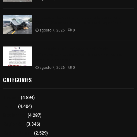
Se accidenta camioneta sobre la carretera
México-Veracruz, a la altura de Hueyotlipan
agosto 7, 2026
0
Retiran de sus funciones a policía de
Chiautempan tras ser exhibido en redes por
presunto soborno
agosto 7, 2026
0
CATEGORIES
Tlaxcala
(4.894)
Policía
(4.404)
8 columnas
(4.287)
Región Sur
(3.346)
Región Oriente
(2.529)