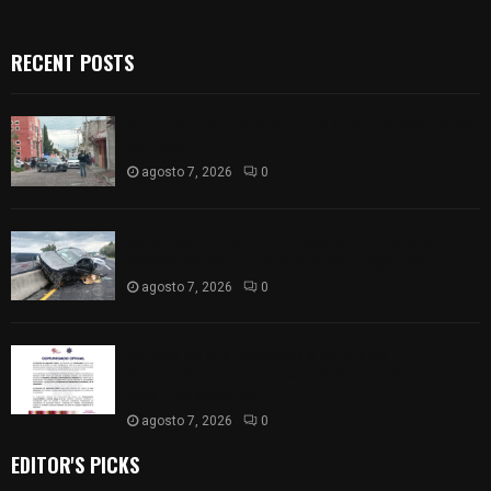
RECENT POSTS
Muere hombre al interior de salón de eventos en
Apizaco
agosto 7, 2026
0
Se accidenta camioneta sobre la carretera
México-Veracruz, a la altura de Hueyotlipan
agosto 7, 2026
0
Retiran de sus funciones a policía de
Chiautempan tras ser exhibido en redes por
presunto soborno
agosto 7, 2026
0
EDITOR'S PICKS