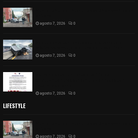
Muere hombre al interior de salón de eventos en
Apizaco
agosto 7, 2026
0
Se accidenta camioneta sobre la carretera
México-Veracruz, a la altura de Hueyotlipan
agosto 7, 2026
0
Retiran de sus funciones a policía de
Chiautempan tras ser exhibido en redes por
presunto soborno
agosto 7, 2026
0
LIFESTYLE
Muere hombre al interior de salón de eventos en
Apizaco
agosto 7, 2026
0