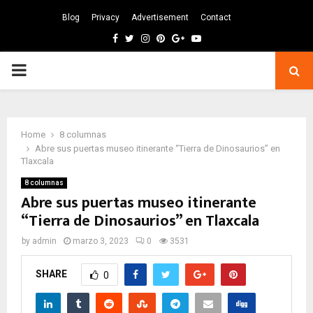
Blog
Privacy
Advertisement
Contact
Facebook
Twitter
Instagram
Pinterest
Google
Youtube
PRIMARY
MENU
Home
8 columnas
Abre sus puertas museo itinerante “Tierra de Dinosaurios” en
Tlaxcala
8 columnas
Abre sus puertas museo itinerante
“Tierra de Dinosaurios” en Tlaxcala
by
admin
marzo 3, 2023
0
3531
SHARE
0