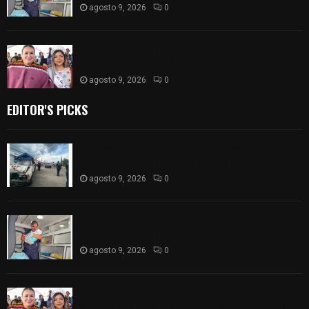
agosto 9, 2026
0
Blanca Angulo respalda a Jocelyne Gómez rumbo
a la elección de Reina de la Feria Tlaxcala 2026
agosto 9, 2026
0
EDITOR'S PICKS
Frustran policías de SPM robo de camioneta en
comunidad de Tlaltepango; hay un detenido
agosto 9, 2026
0
¡Es niño! Oportuna intervención de paramédicos
ayuda al nacimiento de un bebé en SPM
agosto 9, 2026
0
Blanca Angulo respalda a Jocelyne Gómez rumbo
a la elección de Reina de la Feria Tlaxcala 2026