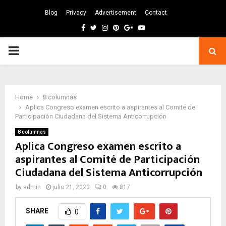
Blog
Privacy
Advertisement
Contact
Facebook
Twitter
Instagram
Pinterest
Google
Youtube
PRIMARY
MENU
Home
8 columnas
Aplica Congreso examen escrito a aspirantes al Comité de
Participación Ciudadana del Sistema Anticorrupción
8 columnas
Aplica Congreso examen escrito a
aspirantes al Comité de Participación
Ciudadana del Sistema Anticorrupción
by
admin
julio 21, 2023
0
817
SHARE
0