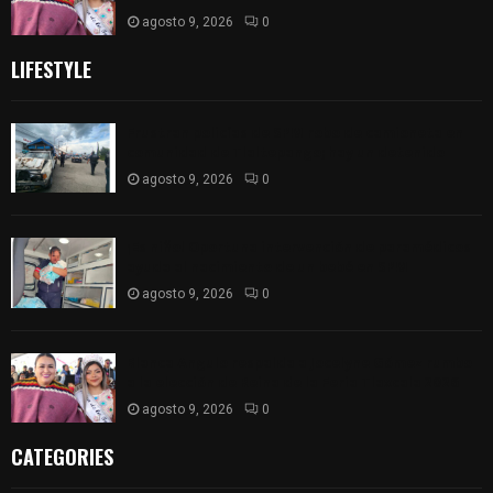
agosto 9, 2026
0
LIFESTYLE
Frustran policías de SPM robo de camioneta en
comunidad de Tlaltepango; hay un detenido
agosto 9, 2026
0
¡Es niño! Oportuna intervención de paramédicos
ayuda al nacimiento de un bebé en SPM
agosto 9, 2026
0
Blanca Angulo respalda a Jocelyne Gómez rumbo
a la elección de Reina de la Feria Tlaxcala 2026
agosto 9, 2026
0
CATEGORIES