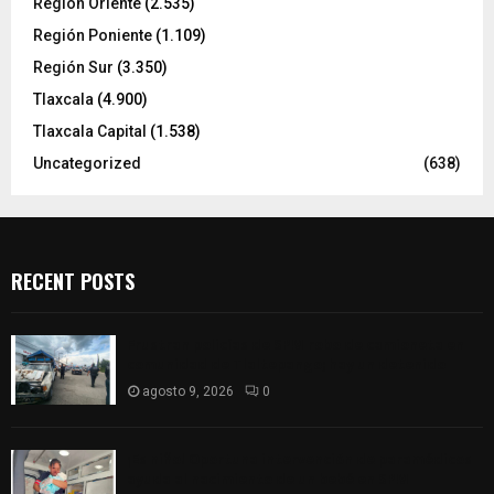
Región Oriente
(2.535)
Región Poniente
(1.109)
Región Sur
(3.350)
Tlaxcala
(4.900)
Tlaxcala Capital
(1.538)
Uncategorized
(638)
RECENT POSTS
Frustran policías de SPM robo de camioneta en
comunidad de Tlaltepango; hay un detenido
agosto 9, 2026
0
¡Es niño! Oportuna intervención de paramédicos
ayuda al nacimiento de un bebé en SPM