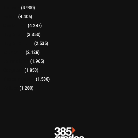
Tlaxcala
(4.900)
Policía
(4.406)
8 columnas
(4.287)
Región Sur
(3.350)
Región Oriente
(2.535)
Educación
(2.128)
Lo más leído
(1.965)
Congreso
(1.853)
Tlaxcala Capital
(1.538)
Política
(1.280)