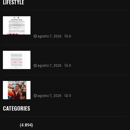
LIFESTYLE
Retiran de sus funciones a policía de
Chiautempan tras ser exhibido en redes por
presunto soborno
agosto 7, 2026
0
Aprueban la Cuenta Pública 2025 de Santa Ana
Nopalucan
agosto 7, 2026
0
TET revoca acuerdo del ITE; no acreditó
responsabilidad de Alfonso Sánchez
agosto 7, 2026
0
CATEGORIES
Tlaxcala
(4.894)