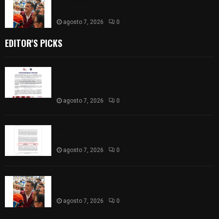
TET revoca acuerdo del ITE; no acreditó
responsabilidad de Alfonso Sánchez
agosto 7, 2026
0
EDITOR'S PICKS
Retiran de sus funciones a policía de
Chiautempan tras ser exhibido en redes por
presunto soborno
agosto 7, 2026
0
Aprueban la Cuenta Pública 2025 de Santa Ana
Nopalucan
agosto 7, 2026
0
TET revoca acuerdo del ITE; no acreditó
responsabilidad de Alfonso Sánchez
agosto 7, 2026
0