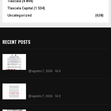
Tlaxcala
(4.894)
Tlaxcala Capital
(1.534)
Uncategorized
(638)
RECENT POSTS
Retiran de sus funciones a policía de
Chiautempan tras ser exhibido en redes por
presunto soborno
agosto 7, 2026
0
Aprueban la Cuenta Pública 2025 de Santa Ana
Nopalucan
agosto 7, 2026
0