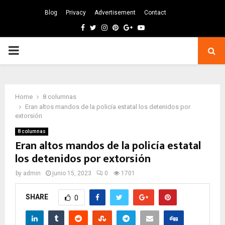
Blog
Privacy
Advertisement
Contact
Facebook
Twitter
Instagram
Pinterest
Google
Youtube
PRIMARY
MENU
Home
8 columnas
Eran altos mandos de la policía estatal los detenidos por
extorsión
8 columnas
Eran altos mandos de la policía estatal
los detenidos por extorsión
by
admin
junio 15, 2023
0
1701
SHARE
0