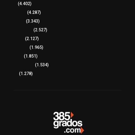
Policía
(4.402)
8 columnas
(4.287)
Región Sur
(3.343)
Región Oriente
(2.527)
Educación
(2.127)
Lo más leído
(1.965)
Congreso
(1.851)
Tlaxcala Capital
(1.534)
Política
(1.278)