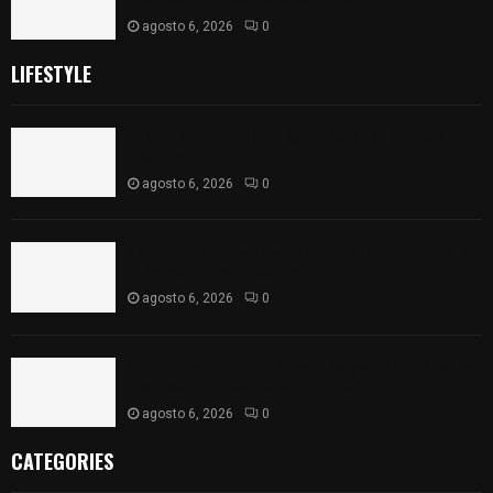
agosto 6, 2026
0
LIFESTYLE
Vota ITE terna para elegir a persona Secretaria
Ejecutiva
agosto 6, 2026
0
Sabor 100% tlaxcalteca: Conoce Guarda Frutz en
el Mercado de Artesanos
agosto 6, 2026
0
Caso Lorena Cuéllar: Estado exige rigor y fuentes
oficiales ante acusaciones sin sustento
agosto 6, 2026
0
CATEGORIES