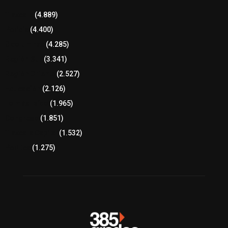
Tlaxcala
(4.889)
Policía
(4.400)
8 columnas
(4.285)
Región Sur
(3.341)
Región Oriente
(2.527)
Educación
(2.126)
Lo más leído
(1.965)
Congreso
(1.851)
Tlaxcala Capital
(1.532)
Política
(1.275)