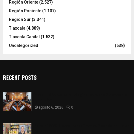
Región Oriente
(2.527)
Región Poniente
(1.107)
Región Sur
(3.341)
Tlaxcala
(4.889)
Tlaxcala Capital
(1.532)
Uncategorized
(638)
RECENT POSTS
Vota ITE terna para elegir a persona Secretaria
Ejecutiva
agosto 6, 2026
0
Sabor 100% tlaxcalteca: Conoce Guarda Frutz en
el Mercado de Artesanos