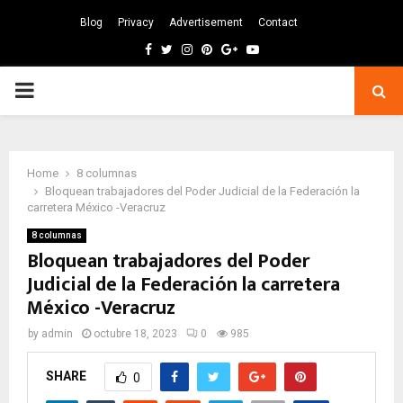
Blog
Privacy
Advertisement
Contact
Facebook
Twitter
Instagram
Pinterest
Google
Youtube
PRIMARY
MENU
Home
8 columnas
Bloquean trabajadores del Poder Judicial de la Federación la
carretera México -Veracruz
8 columnas
Bloquean trabajadores del Poder
Judicial de la Federación la carretera
México -Veracruz
by
admin
octubre 18, 2023
0
985
SHARE
0