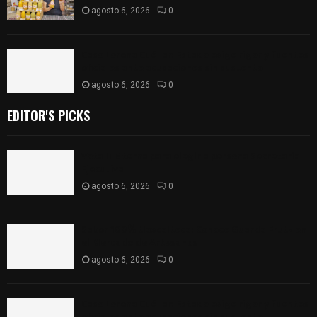
agosto 6, 2026
0
Caso Lorena Cuéllar: Estado exige rigor y fuentes
oficiales ante acusaciones sin sustento
agosto 6, 2026
0
EDITOR'S PICKS
Vota ITE terna para elegir a persona Secretaria
Ejecutiva
agosto 6, 2026
0
Sabor 100% tlaxcalteca: Conoce Guarda Frutz en
el Mercado de Artesanos
agosto 6, 2026
0
Caso Lorena Cuéllar: Estado exige rigor y fuentes
oficiales ante acusaciones sin sustento