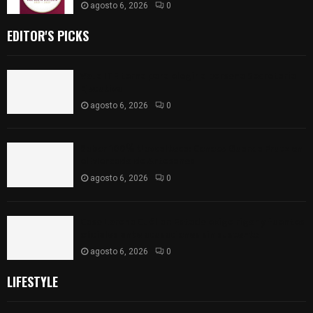
agosto 6, 2026
0
EDITOR'S PICKS
Vota ITE terna para elegir a persona Secretaria
Ejecutiva
agosto 6, 2026
0
Sabor 100% tlaxcalteca: Conoce Guarda Frutz en
el Mercado de Artesanos
agosto 6, 2026
0
Caso Lorena Cuéllar: Estado exige rigor y fuentes
oficiales ante acusaciones sin sustento
agosto 6, 2026
0
LIFESTYLE