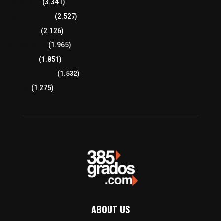
Región Sur
(3.341)
Región Oriente
(2.527)
Educación
(2.126)
Lo más leído
(1.965)
Congreso
(1.851)
Tlaxcala Capital
(1.532)
Política
(1.275)
ABOUT US