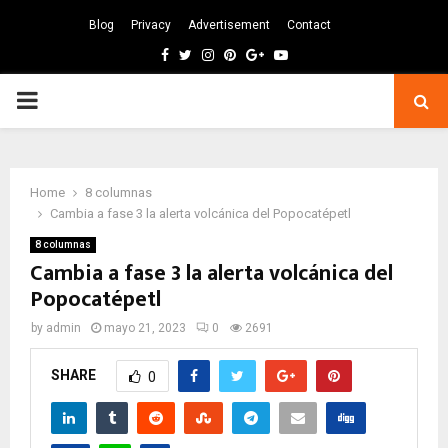
Blog
Privacy
Advertisement
Contact
Facebook
Twitter
Instagram
Pinterest
Google
Youtube
PRIMARY
MENU
Home
8 columnas
Cambia a fase 3 la alerta volcánica del Popocatépetl
8 columnas
Cambia a fase 3 la alerta volcánica del
Popocatépetl
by
admin
mayo 21, 2023
0
2691
SHARE
0