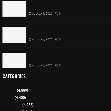
Vota ITE terna para elegir a persona Secretaria
Ejecutiva
agosto 6, 2026
0
Sabor 100% tlaxcalteca: Conoce Guarda Frutz en
el Mercado de Artesanos
agosto 6, 2026
0
Caso Lorena Cuéllar: Estado exige rigor y fuentes
oficiales ante acusaciones sin sustento
agosto 6, 2026
0
CATEGORIES
Tlaxcala
(4.889)
Policía
(4.400)
8 columnas
(4.285)