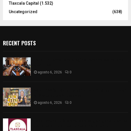
Tlaxcala Capital
(1.532)
Uncategorized
(638)
RECENT POSTS
Vota ITE terna para elegir a persona Secretaria
Ejecutiva
agosto 6, 2026
0
Sabor 100% tlaxcalteca: Conoce Guarda Frutz en
el Mercado de Artesanos
agosto 6, 2026
0
Caso Lorena Cuéllar: Estado exige rigor y fuentes
oficiales ante acusaciones sin sustento