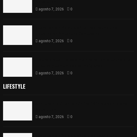
Nopalucan
agosto 7, 2026
0
Rescatan a niño de 3 años tras caer a una
cisterna en Antorcha Campesina
agosto 7, 2026
0
Tlaxcala destina 800 mdp para fortalecer a sus
pueblos y comunidades indígenas
agosto 7, 2026
0
LIFESTYLE
Aprueban la Cuenta Pública 2025 de Santa Ana
Nopalucan
agosto 7, 2026
0
Rescatan a niño de 3 años tras caer a una