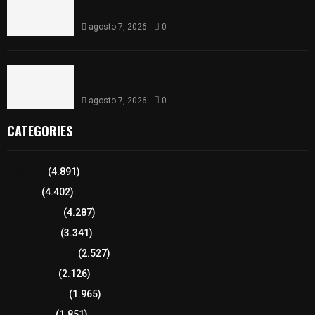
cisterna en Antorcha Campesina
agosto 7, 2026
0
Tlaxcala destina 800 mdp para fortalecer a sus
pueblos y comunidades indígenas
agosto 7, 2026
0
CATEGORIES
Tlaxcala
(4.891)
Policía
(4.402)
8 columnas
(4.287)
Región Sur
(3.341)
Región Oriente
(2.527)
Educación
(2.126)
Lo más leído
(1.965)
Congreso
(1.851)