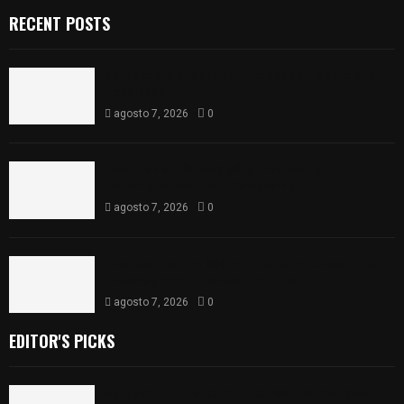
RECENT POSTS
Aprueban la Cuenta Pública 2025 de Santa Ana
Nopalucan
agosto 7, 2026
0
Rescatan a niño de 3 años tras caer a una
cisterna en Antorcha Campesina
agosto 7, 2026
0
Tlaxcala destina 800 mdp para fortalecer a sus
pueblos y comunidades indígenas
agosto 7, 2026
0
EDITOR'S PICKS
Aprueban la Cuenta Pública 2025 de Santa Ana