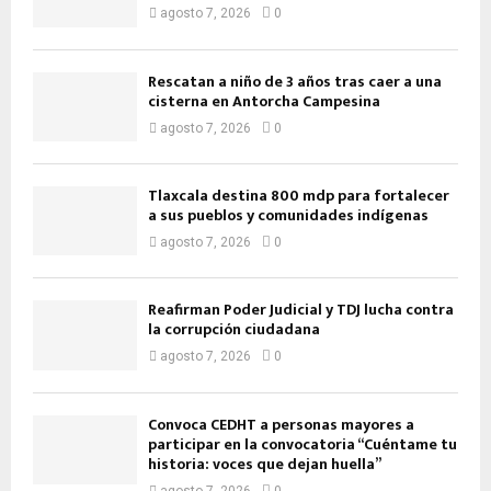
agosto 7, 2026
0
Rescatan a niño de 3 años tras caer a una
cisterna en Antorcha Campesina
agosto 7, 2026
0
Tlaxcala destina 800 mdp para fortalecer
a sus pueblos y comunidades indígenas
agosto 7, 2026
0
Reafirman Poder Judicial y TDJ lucha contra
la corrupción ciudadana
agosto 7, 2026
0
Convoca CEDHT a personas mayores a
participar en la convocatoria “Cuéntame tu
historia: voces que dejan huella”
agosto 7, 2026
0