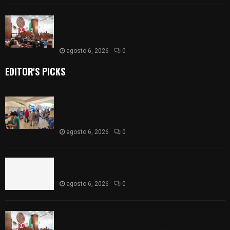
Inicia Congreso la aprobación de dictámenes de
las cuentas públicas de entes fiscalizables del
ejercicio fiscal 2025
agosto 6, 2026
0
EDITOR'S PICKS
Realizan campaña de esterilización de perros y
gatos en Villa Alta y San Mateo Ayecac en el
municipio de Tepetitla
agosto 6, 2026
0
Atienden diputados a comisión de productores,
ejidatarios y pobladores de Ixtenco
agosto 6, 2026
0
Inicia Congreso la aprobación de dictámenes de
las cuentas públicas de entes fiscalizables del