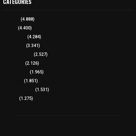
CATEGORIES
Tlaxcala
(4.888)
Policía
(4.400)
8 columnas
(4.284)
Región Sur
(3.341)
Región Oriente
(2.527)
Educación
(2.126)
Lo más leído
(1.965)
Congreso
(1.851)
Tlaxcala Capital
(1.531)
Política
(1.275)