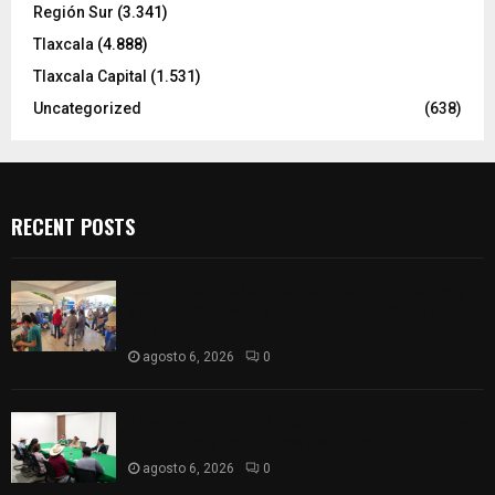
Región Sur
(3.341)
Tlaxcala
(4.888)
Tlaxcala Capital
(1.531)
Uncategorized
(638)
RECENT POSTS
Realizan campaña de esterilización de perros y
gatos en Villa Alta y San Mateo Ayecac en el
municipio de Tepetitla
agosto 6, 2026
0
Atienden diputados a comisión de productores,
ejidatarios y pobladores de Ixtenco
agosto 6, 2026
0