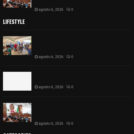
ejercicio fiscal 2025
agosto 6, 2026
0
LIFESTYLE
Realizan campaña de esterilización de perros y
gatos en Villa Alta y San Mateo Ayecac en el
municipio de Tepetitla
agosto 6, 2026
0
Atienden diputados a comisión de productores,
ejidatarios y pobladores de Ixtenco
agosto 6, 2026
0
Inicia Congreso la aprobación de dictámenes de
las cuentas públicas de entes fiscalizables del
ejercicio fiscal 2025
agosto 6, 2026
0