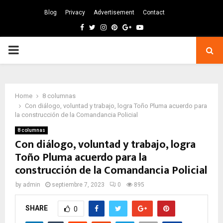
Blog
Privacy
Advertisement
Contact
Facebook
Twitter
Instagram
Pinterest
Google
Youtube
PRIMARY
MENU
Home
8 columnas
Con diálogo, voluntad y trabajo, logra Toño Pluma acuerdo para
la construcción de la Comandancia Policial
8 columnas
Con diálogo, voluntad y trabajo, logra
Toño Pluma acuerdo para la
construcción de la Comandancia Policial
by
admin
septiembre 7, 2023
0
895
SHARE
0