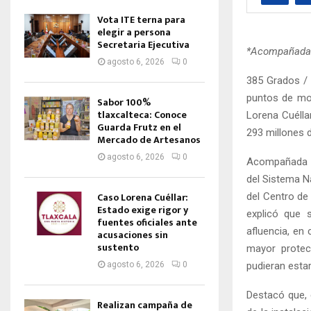
Vota ITE terna para
elegir a persona
Secretaria Ejecutiva
*Acompañada d
agosto 6, 2026
0
385 Grados / 
puntos de mon
Sabor 100%
tlaxcalteca: Conoce
Lorena Cuélla
Guarda Frutz en el
293 millones 
Mercado de Artesanos
agosto 6, 2026
0
Acompañada de
del Sistema N
Caso Lorena Cuéllar:
del Centro de
Estado exige rigor y
explicó que 
fuentes oficiales ante
afluencia, en
acusaciones sin
sustento
mayor protec
pudieran estar
agosto 6, 2026
0
Destacó que, 
Realizan campaña de