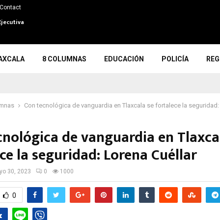
Contact
Ejecutiva
AXCALA
8 COLUMNAS
EDUCACIÓN
POLICÍA
REG
umnas
Con tecnológica de vanguardia en Tlaxcala se fortalece la seguridad:
cnológica de vanguardia en Tlaxca
ce la seguridad: Lorena Cuéllar
o 30, 2023
0
1000
0