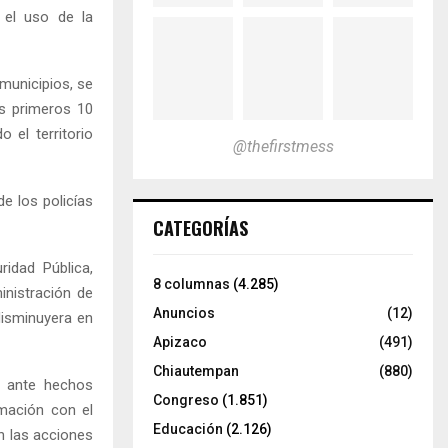
 el uso de la
municipios, se
s primeros 10
 el territorio
@thefirstmess
e los policías
CATEGORÍAS
ridad Pública,
8 columnas
(4.285)
inistración de
Anuncios
(12)
 disminuyera en
Apizaco
(491)
Chiautempan
(880)
a ante hechos
Congreso
(1.851)
amación con el
Educación
(2.126)
n las acciones