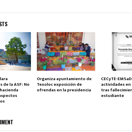
STS
lara
Organiza ayuntamiento de
CECyTE-EMSaD
 de la ASF: No
Texoloc exposición de
actividades en 
 hacienda
ofrendas en la presidencia
tras fallecimie
 aspectos
estudiante
vos
MMENT