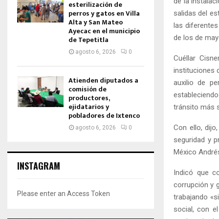
de la instala
esterilización de
perros y gatos en Villa
salidas del es
Alta y San Mateo
las diferente
Ayecac en el municipio
de los de mayo
de Tepetitla
agosto 6, 2026
0
Cuéllar Cisne
instituciones
Atienden diputados a
auxilio de p
comisión de
estableciendo 
productores,
ejidatarios y
tránsito más 
pobladores de Ixtenco
Con ello, dij
agosto 6, 2026
0
seguridad y p
México André
INSTAGRAM
Indicó que co
corrupción y 
Please enter an Access Token
trabajando «s
social, con el