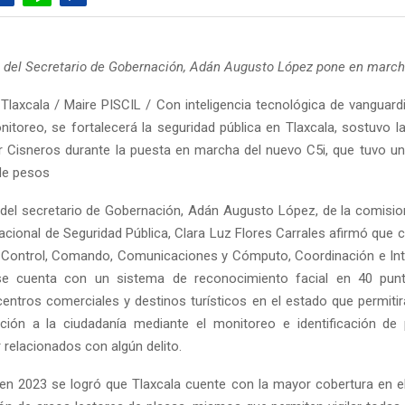
el Secretario de Gobernación, Adán Augusto López pone en marcha
Tlaxcala / Maire PISCIL / Con inteligencia tecnológica de vanguard
itoreo, se fortalecerá la seguridad pública en Tlaxcala, sostuvo l
r Cisneros durante la puesta en marcha del nuevo C5i, que tuvo un
de pesos
l secretario de Gobernación, Adán Augusto López, de la comisio
acional de Seguridad Pública, Clara Luz Flores Carrales afirmó que c
 Control, Comando, Comunicaciones y Cómputo, Coordinación e Inte
se cuenta con un sistema de reconocimiento facial en 40 pu
 centros comerciales y destinos turísticos en el estado que permitir
ción a la ciudadanía mediante el monitoreo e identificación de
 relacionados con algún delito.
en 2023 se logró que Tlaxcala cuente con la mayor cobertura en el