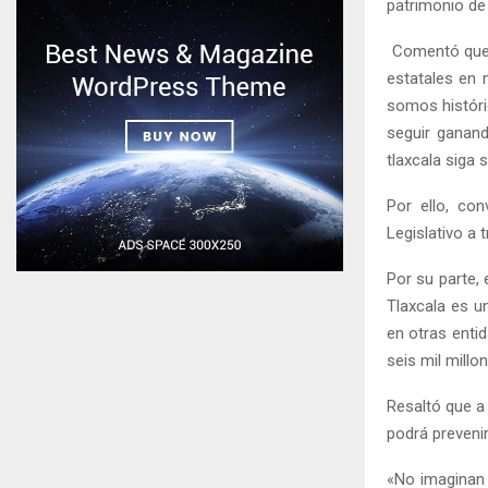
patrimonio de 
Comentó que e
estatales en 
somos históri
seguir ganan
tlaxcala siga 
Por ello, con
Legislativo a 
Por su parte,
Tlaxcala es u
en otras enti
seis mil millo
Resaltó que a 
podrá prevenir
«No imaginan 