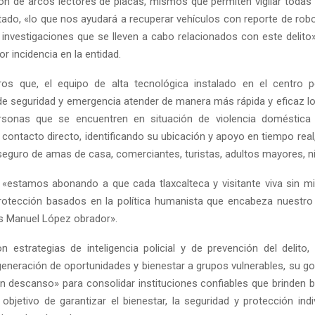
ción de arcos lectores de placas, mismos que permiten vigilar todas 
tado, «lo que nos ayudará a recuperar vehículos con reporte de robo
s investigaciones que se lleven a cabo relacionados con este delito
r incidencia en la entidad.
ros que, el equipo de alta tecnológica instalado en el centro p
 de seguridad y emergencia atender de manera más rápida y eficaz l
ersonas que se encuentren en situación de violencia doméstica
contacto directo, identificando su ubicación y apoyo en tiempo real
seguro de amas de casa, comerciantes, turistas, adultos mayores, ni
o, «estamos abonando a que cada tlaxcalteca y visitante viva sin 
rotección basados en la política humanista que encabeza nuestro
s Manuel López obrador».
n estrategias de inteligencia policial y de prevención del delito
generación de oportunidades y bienestar a grupos vulnerables, su go
in descanso» para consolidar instituciones confiables que brinden b
 objetivo de garantizar el bienestar, la seguridad y protección ind