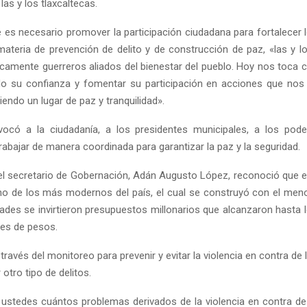
las y los tlaxcaltecas.
s necesario promover la participación ciudadana para fortalecer
materia de prevención de delito y de construcción de paz, «las y lo
camente guerreros aliados del bienestar del pueblo. Hoy nos toca
do su confianza y fomentar su participación en acciones que nos
siendo un lugar de paz y tranquilidad».
Reply
Retweet
Favorite
Reply
R
vocó a la ciudadanía, a los presidentes municipales, a los pode
trabajar de manera coordinada para garantizar la paz y la seguridad.
 el secretario de Gobernación, Adán Augusto López, reconoció que e
no de los más modernos del país, el cual se construyó con el men
dades se invirtieron presupuestos millonarios que alcanzaron hasta l
nes de pesos.
través del monitoreo para prevenir y evitar la violencia en contra de
 otro tipo de delitos.
ustedes cuántos problemas derivados de la violencia en contra de