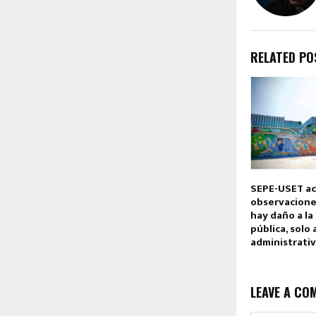
RELATED PO
SEPE-USET ac
observaciones
hay daño a la
pública, solo
administrati
LEAVE A CO