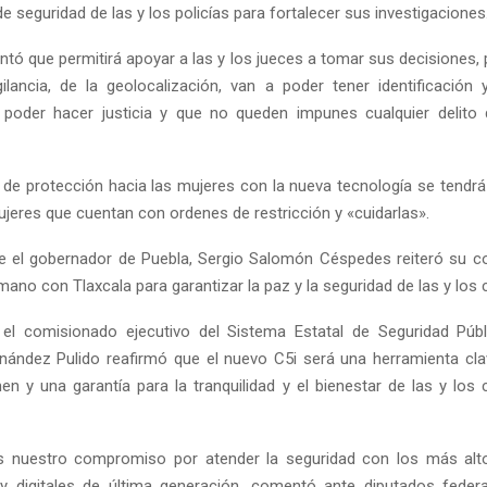
e seguridad de las y los policías para fortalecer sus investigaciones
ntó que permitirá apoyar a las y los jueces a tomar sus decisiones, 
gilancia, de la geolocalización, van a poder tener identificaci
 poder hacer justicia y que no queden impunes cualquier delito
 de protección hacia las mujeres con la nueva tecnología se tendr
ujeres que cuentan con ordenes de restricción y «cuidarlas».
e el gobernador de Puebla, Sergio Salomón Céspedes reiteró su 
 mano con Tlaxcala para garantizar la paz y la seguridad de las y los
 el comisionado ejecutivo del Sistema Estatal de Seguridad Públ
ández Pulido reafirmó que el nuevo C5i será una herramienta cla
men y una garantía para la tranquilidad y el bienestar de las y los
 nuestro compromiso por atender la seguridad con los más alt
y digitales de última generación, comentó ante diputados federa