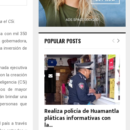
H
 el C5i.
ia con mil 350
POPULAR POSTS
a gobernadora,
a inversión de
nada ejecutiva
on la creación
ligencia (C5i)
ntos de mayor
án brindar una
 personas que
Realiza policía de Huamantla
pláticas informativas con
la...
 país a través