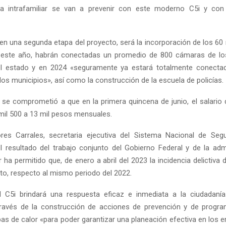
cia intrafamiliar se van a prevenir con este moderno C5i y con
en una segunda etapa del proyecto, será la incorporación de los 60 
 este año, habrán conectadas un promedio de 800 cámaras de lo
l estado y en 2024 «seguramente ya estará totalmente conectado
los municipios», así como la construcción de la escuela de policías.
 se comprometió a que en la primera quincena de junio, el salario d
mil 500 a 13 mil pesos mensuales.
res Carrales, secretaria ejecutiva del Sistema Nacional de Segu
l resultado del trabajo conjunto del Gobierno Federal y de la adm
 ha permitido que, de enero a abril del 2023 la incidencia delictiva
nto, respecto al mismo periodo del 2022.
 C5i brindará una respuesta eficaz e inmediata a la ciudadaní
 través de la construcción de acciones de prevención y de progr
s de calor «para poder garantizar una planeación efectiva en los e