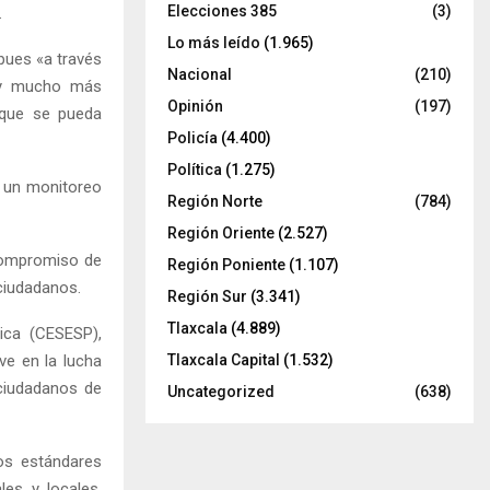
Elecciones 385
(3)
.
Lo más leído
(1.965)
pues «a través
Nacional
(210)
ón y mucho más
Opinión
(197)
 que se pueda
Policía
(4.400)
Política
(1.275)
á un monitoreo
Región Norte
(784)
Región Oriente
(2.527)
compromiso de
Región Poniente
(1.107)
 ciudadanos.
Región Sur
(3.341)
Tlaxcala
(4.889)
ica (CESESP),
ve en la lucha
Tlaxcala Capital
(1.532)
 ciudadanos de
Uncategorized
(638)
os estándares
les y locales,