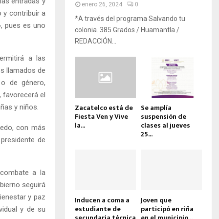
las entradas y
enero 26, 2024
0
 y contribuir a
*A través del programa Salvando tu
», pues es uno
colonia. 385 Grados / Huamantla /
REDACCIÓN...
ermitirá a las
os llamados de
 o de género,
, favorecerá el
Zacatelco está de
Se amplía
ñas y niños.
Fiesta Ven y Vive
suspensión de
la...
clases al jueves
miedo, con más
25...
 presidente de
, combate a la
bierno seguirá
ienestar y paz
Inducen a coma a
Joven que
estudiante de
participó en riña
ividual y de su
secundaria técnica
en el municipio...