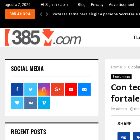
agosto 7, 2026
Sign in / Join
Blog
Privacy
Advertisement
Vota ITE terna para elegir a persona Secretaria 
385 AHORA
TL
SOCIAL MEDIA
Home
8 col
8 columnas
Con te
fortale
by
admin
may
SHARE
RECENT POSTS