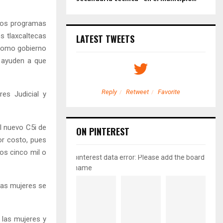
 los programas
s tlaxcaltecas
LATEST TWEETS
 como gobierno
 ayuden a que
etweet
Favorite
Reply
Retweet
Favorite
res Judicial y
l nuevo C5i de
ON PINTEREST
or costo, pues
os cinco mil o
pinterest data error: Please add the board
name
 las mujeres se
 las mujeres y