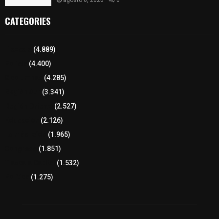
CATEGORIES
Tlaxcala
(4.889)
Policía
(4.400)
8 columnas
(4.285)
Región Sur
(3.341)
Región Oriente
(2.527)
Educación
(2.126)
Lo más leído
(1.965)
Congreso
(1.851)
Tlaxcala Capital
(1.532)
Política
(1.275)