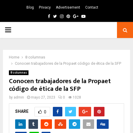
Blog
Privacy
Advertisement
Contact
Facebook
Twitter
Instagram
Pinterest
Google
Youtube
PRIMARY
MENU
Home
8 columnas
Conocen trabajadores de la Propaet código de ética de la SFP
8 columnas
Conocen trabajadores de la Propaet
código de ética de la SFP
by
admin
mayo 27, 2023
0
1028
SHARE
0