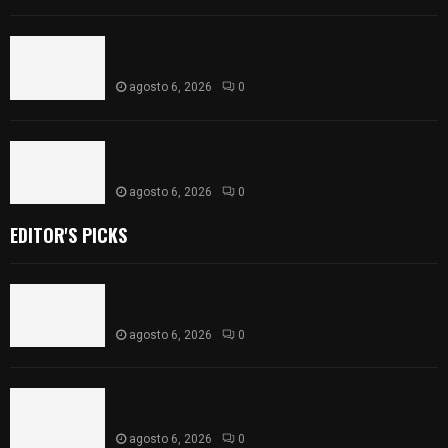
Sabor 100% tlaxcalteca: Conoce Guarda Frutz en
el Mercado de Artesanos
agosto 6, 2026
0
Caso Lorena Cuéllar: Estado exige rigor y fuentes
oficiales ante acusaciones sin sustento
agosto 6, 2026
0
EDITOR'S PICKS
Vota ITE terna para elegir a persona Secretaria
Ejecutiva
agosto 6, 2026
0
Sabor 100% tlaxcalteca: Conoce Guarda Frutz en
el Mercado de Artesanos
agosto 6, 2026
0