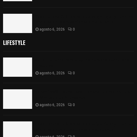
Caso Lorena Cuéllar: Estado exige rigor y fuentes
oficiales ante acusaciones sin sustento
agosto 6, 2026
0
LIFESTYLE
Vota ITE terna para elegir a persona Secretaria
Ejecutiva
agosto 6, 2026
0
Sabor 100% tlaxcalteca: Conoce Guarda Frutz en
el Mercado de Artesanos
agosto 6, 2026
0
Caso Lorena Cuéllar: Estado exige rigor y fuentes
oficiales ante acusaciones sin sustento
agosto 6, 2026
0