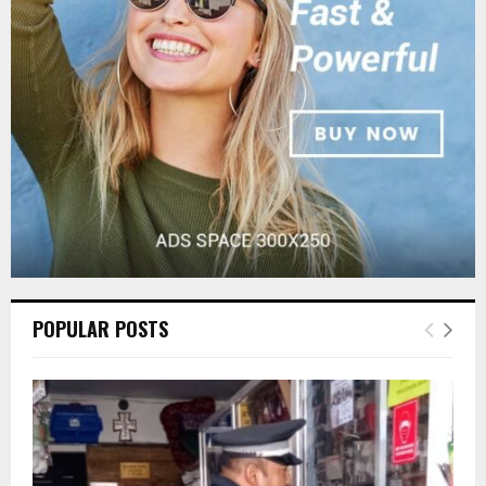
:
C
H
POPULAR POSTS