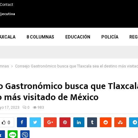
Contact
Ejecutiva
AXCALA
8 COLUMNAS
EDUCACIÓN
POLICÍA
REG
umnas
Consejo Gastronómico busca que Tlaxcala sea el destino más visit
o Gastronómico busca que Tlaxcala
o más visitado de México
o 17, 2023
0
983
0