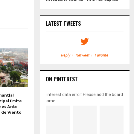
LATEST TWEETS
etweet
Favorite
Reply
Retweet
Favorite
ON PINTEREST
mantla!
pinterest data error: Please add the board
ipal Emite
name
nes Ante
 de Viento