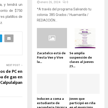
enero 26, 2024
0
a, y tendrá un
*A través del programa Salvando tu
monto de $750
colonia. 385 Grados / Huamantla /
es platillos de
REDACCIÓN...
z.
Zacatelco está de
Se amplía
Fiesta Ven y Vive
suspensión de
la...
clases al jueves
25...
NEXT POST
os de PC en
pa de gas en
Calpulalpan
Inducen a coma a
Joven que
estudiante de
participó en riña
secundaria técnica
en el municipio...