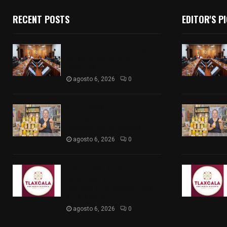
RECENT POSTS
EDITOR'S P
Vota ITE terna para elegir a
persona Secretaria
Ejecutiva
agosto 6, 2026
0
Sabor 100% tlaxcalteca:
Conoce Guarda Frutz en el
Mercado de Artesanos
agosto 6, 2026
0
Caso Lorena Cuéllar: Estado
exige rigor y fuentes
oficiales ante acusaciones
sin sustento
agosto 6, 2026
0