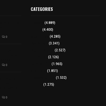
CATEGORIES
para elegir a
Tlaxcala
(4.889)
aria
Policía
(4.400)
8 columnas
(4.285)
0
Región Sur
(3.341)
xcalteca:
Región Oriente
(2.527)
Frutz en el
Educación
(2.126)
tesanos
Lo más leído
(1.965)
0
Congreso
(1.851)
Tlaxcala Capital
(1.532)
éllar: Estado
uentes
Política
(1.275)
acusaciones
0