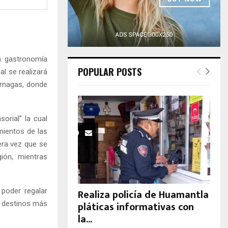
H
a gastronomía
POPULAR POSTS
al se realizará
érnagas, donde
orial” la cual
amientos de las
era vez que se
ión, mientras
 poder regalar
Realiza policía de Huamantla
pláticas informativas con
s destinos más
la...