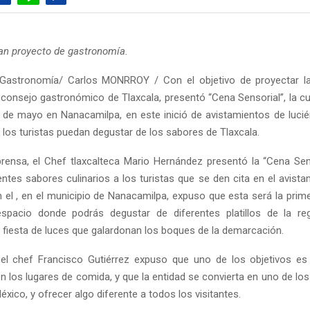
an proyecto de gastronomía.
Gastronomía/ Carlos MONRROY / Con el objetivo de proyectar l
l consejo gastronómico de Tlaxcala, presentó “Cena Sensorial”, la cu
 de mayo en Nanacamilpa, en este inició de avistamientos de luci
 los turistas puedan degustar de los sabores de Tlaxcala.
rensa, el Chef tlaxcalteca Mario Hernández presentó la “Cena Sens
entes sabores culinarios a los turistas que se den cita en el avist
n el , en el municipio de Nanacamilpa, expuso que esta será la prim
espacio donde podrás degustar de diferentes platillos de la reg
 fiesta de luces que galardonan los boques de la demarcación.
el chef Francisco Gutiérrez expuso que uno de los objetivos es
en los lugares de comida, y que la entidad se convierta en uno de lo
éxico, y ofrecer algo diferente a todos los visitantes.