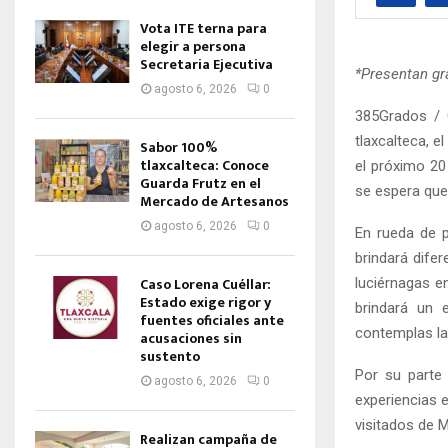
Vota ITE terna para
elegir a persona
Secretaria Ejecutiva
*Presentan gr
agosto 6, 2026
0
385Grados / 
tlaxcalteca, e
Sabor 100%
tlaxcalteca: Conoce
el próximo 20
Guarda Frutz en el
se espera que
Mercado de Artesanos
agosto 6, 2026
0
En rueda de p
brindará difer
Caso Lorena Cuéllar:
luciérnagas e
Estado exige rigor y
brindará un 
fuentes oficiales ante
contemplas la
acusaciones sin
sustento
Por su parte 
agosto 6, 2026
0
experiencias 
visitados de M
Realizan campaña de