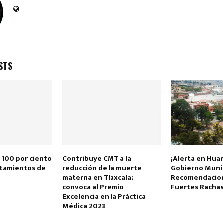
STS
Reply
Retweet
Favorite
Reply
R
l 100 por ciento
Contribuye CMT a la
¡Alerta en Hua
stamientos de
reducción de la muerte
Gobierno Munic
materna en Tlaxcala;
Recomendacio
convoca al Premio
Fuertes Rachas
Excelencia en la Práctica
Médica 2023