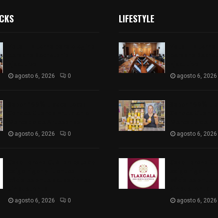
ICKS
LIFESTYLE
Vota ITE terna para elegir a
Vota ITE terna 
persona Secretaria
persona Secret
Ejecutiva
Ejecutiva
agosto 6, 2026
0
agosto 6, 2026
Sabor 100% tlaxcalteca:
Sabor 100% tla
Conoce Guarda Frutz en el
Conoce Guarda 
Mercado de Artesanos
Mercado de Ar
agosto 6, 2026
0
agosto 6, 2026
Caso Lorena Cuéllar: Estado
Caso Lorena Cu
exige rigor y fuentes
exige rigor y f
oficiales ante acusaciones
oficiales ante 
sin sustento
sin sustento
agosto 6, 2026
0
agosto 6, 2026