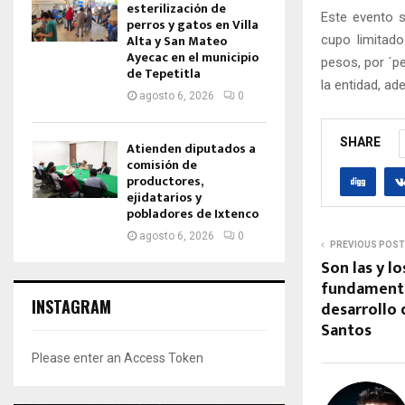
esterilización de
Este evento s
perros y gatos en Villa
Alta y San Mateo
cupo limitad
Ayecac en el municipio
pesos, por ´pe
de Tepetitla
la entidad, a
agosto 6, 2026
0
SHARE
Atienden diputados a
comisión de
productores,
ejidatarios y
pobladores de Ixtenco
agosto 6, 2026
0
PREVIOUS POST
Son las y l
fundamental
INSTAGRAM
desarrollo 
Santos
Please enter an Access Token