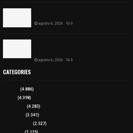
Declara Congreso del Estado aprobado el
Decreto 285 de reforma a la Constitución local
agosto 6, 2026
0
Huamantla facilita el acceso al concierto de
Grupo Liberación con ajuste en los costos de los
boletos
agosto 6, 2026
0
CATEGORIES
Tlaxcala
(4.886)
Policía
(4.398)
8 columnas
(4.283)
Región Sur
(3.341)
Región Oriente
(2.527)
Educación
(2.125)