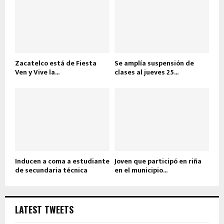
Zacatelco está de Fiesta
Se amplía suspensión de
Ven y Vive la...
clases al jueves 25...
Inducen a coma a estudiante
Joven que participó en riña
de secundaria técnica
en el municipio...
LATEST TWEETS