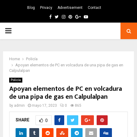
Blog
Privacy
Advertisement
Contact
Facebook
Twitter
Instagram
Pinterest
Google
Youtube
PRIMARY
MENU
Home
Policía
Apoyan elementos de PC en volcadura de una pipa de gas en
Calpulalpan
Policía
Apoyan elementos de PC en volcadura
de una pipa de gas en Calpulalpan
by
admin
mayo 17, 2023
0
865
SHARE
0