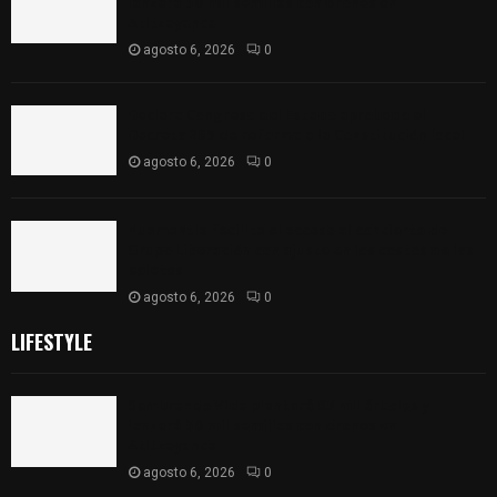
lanzará 50 mil semillas con drones en
Atltzayanca
agosto 6, 2026
0
Declara Congreso del Estado aprobado el
Decreto 285 de reforma a la Constitución local
agosto 6, 2026
0
Huamantla facilita el acceso al concierto de
Grupo Liberación con ajuste en los costos de los
boletos
agosto 6, 2026
0
LIFESTYLE
Sembrando Vida plantará 65 mil árboles y
lanzará 50 mil semillas con drones en
Atltzayanca
agosto 6, 2026
0