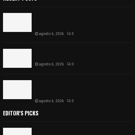
Sembrando Vida plantará 65 mil árboles y
lanzará 50 mil semillas con drones en
Atltzayanca
agosto 6, 2026
0
Declara Congreso del Estado aprobado el
Decreto 285 de reforma a la Constitución local
agosto 6, 2026
0
Huamantla facilita el acceso al concierto de
Grupo Liberación con ajuste en los costos de los
boletos
agosto 6, 2026
0
EDITOR'S PICKS
Sembrando Vida plantará 65 mil árboles y