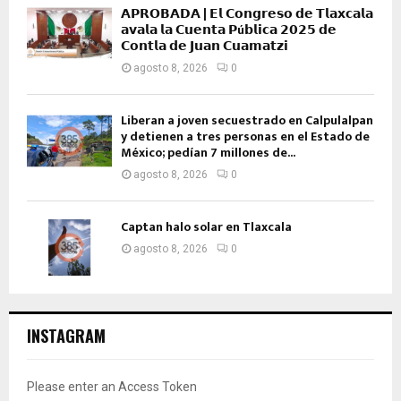
𝗔𝗣𝗥𝗢𝗕𝗔𝗗𝗔 | 𝗘𝗹 𝗖𝗼𝗻𝗴𝗿𝗲𝘀𝗼 𝗱𝗲 𝗧𝗹𝗮𝘅𝗰𝗮𝗹𝗮
𝗮𝘃𝗮𝗹𝗮 𝗹𝗮 𝗖𝘂𝗲𝗻𝘁𝗮 𝗣ú𝗯𝗹𝗶𝗰𝗮 𝟮𝟬𝟮𝟱 𝗱𝗲
𝗖𝗼𝗻𝘁𝗹𝗮 𝗱𝗲 𝗝𝘂𝗮𝗻 𝗖𝘂𝗮𝗺𝗮𝘁𝘇𝗶
agosto 8, 2026
0
Liberan a joven secuestrado en Calpulalpan
y detienen a tres personas en el Estado de
México; pedían 7 millones de...
agosto 8, 2026
0
Captan halo solar en Tlaxcala
agosto 8, 2026
0
INSTAGRAM
Please enter an Access Token