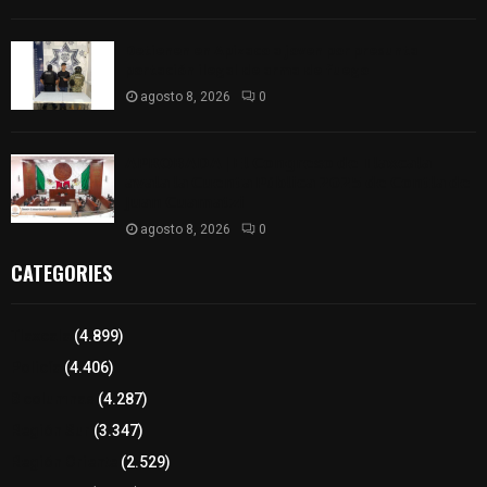
Detienen en Apizaco a joven por presunta
portación ilegal de arma de fuego
agosto 8, 2026
0
𝗔𝗣𝗥𝗢𝗕𝗔𝗗𝗔 | 𝗘𝗹 𝗖𝗼𝗻𝗴𝗿𝗲𝘀𝗼 𝗱𝗲 𝗧𝗹𝗮𝘅𝗰𝗮𝗹𝗮
𝗮𝘃𝗮𝗹𝗮 𝗹𝗮 𝗖𝘂𝗲𝗻𝘁𝗮 𝗣ú𝗯𝗹𝗶𝗰𝗮 𝟮𝟬𝟮𝟱 𝗱𝗲 𝗖𝗼𝗻𝘁𝗹𝗮 𝗱𝗲
𝗝𝘂𝗮𝗻 𝗖𝘂𝗮𝗺𝗮𝘁𝘇𝗶
agosto 8, 2026
0
CATEGORIES
Tlaxcala
(4.899)
Policía
(4.406)
8 columnas
(4.287)
Región Sur
(3.347)
Región Oriente
(2.529)