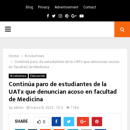
Blog
Privacy
Advertisement
Contact
Facebook
Twitter
Instagram
Pinterest
Google
Youtube
PRIMARY
MENU
Home
8 columnas
Continúa paro de estudiantes de la UATx que denuncian acoso
en facultad de Medicina
8 columnas
Educación
Continúa paro de estudiantes de la
UATx que denuncian acoso en facultad
de Medicina
by
admin
marzo 8, 2023
0
1784
SHARE
0