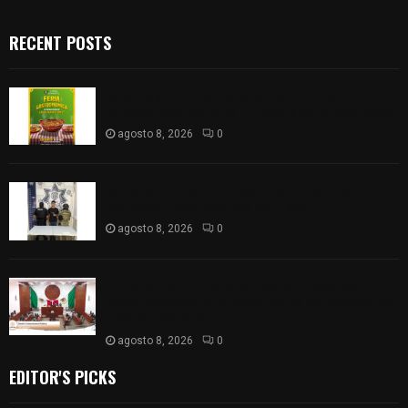
RECENT POSTS
Sabores y tradiciones se suman a la feria
Internacional del Arte Efímero y de la Dalia 2026
agosto 8, 2026
0
Detienen en Apizaco a joven por presunta
portación ilegal de arma de fuego
agosto 8, 2026
0
𝗔𝗣𝗥𝗢𝗕𝗔𝗗𝗔 | 𝗘𝗹 𝗖𝗼𝗻𝗴𝗿𝗲𝘀𝗼 𝗱𝗲 𝗧𝗹𝗮𝘅𝗰𝗮𝗹𝗮
𝗮𝘃𝗮𝗹𝗮 𝗹𝗮 𝗖𝘂𝗲𝗻𝘁𝗮 𝗣ú𝗯𝗹𝗶𝗰𝗮 𝟮𝟬𝟮𝟱 𝗱𝗲 𝗖𝗼𝗻𝘁𝗹𝗮 𝗱𝗲
𝗝𝘂𝗮𝗻 𝗖𝘂𝗮𝗺𝗮𝘁𝘇𝗶
agosto 8, 2026
0
EDITOR'S PICKS