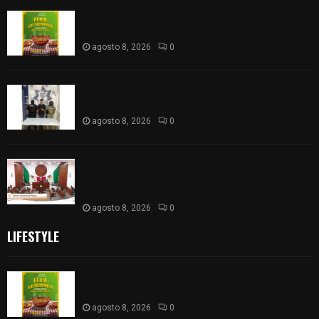
Sabores y tradiciones se suman a la feria
Internacional del Arte Efímero y de la Dalia 2026
agosto 8, 2026
0
Detienen en Apizaco a joven por presunta
portación ilegal de arma de fuego
agosto 8, 2026
0
𝗔𝗣𝗥𝗢𝗕𝗔𝗗𝗔 | 𝗘𝗹 𝗖𝗼𝗻𝗴𝗿𝗲𝘀𝗼 𝗱𝗲 𝗧𝗹𝗮𝘅𝗰𝗮𝗹𝗮
𝗮𝘃𝗮𝗹𝗮 𝗹𝗮 𝗖𝘂𝗲𝗻𝘁𝗮 𝗣ú𝗯𝗹𝗶𝗰𝗮 𝟮𝟬𝟮𝟱 𝗱𝗲 𝗖𝗼𝗻𝘁𝗹𝗮 𝗱𝗲
𝗝𝘂𝗮𝗻 𝗖𝘂𝗮𝗺𝗮𝘁𝘇𝗶
agosto 8, 2026
0
LIFESTYLE
Sabores y tradiciones se suman a la feria
Internacional del Arte Efímero y de la Dalia 2026
agosto 8, 2026
0