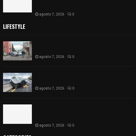
Chiautempan tras ser exhibido en redes por
presunto soborno
agosto 7, 2026
0
LIFESTYLE
Muere hombre al interior de salón de eventos en
Apizaco
agosto 7, 2026
0
Se accidenta camioneta sobre la carretera
México-Veracruz, a la altura de Hueyotlipan
agosto 7, 2026
0
Retiran de sus funciones a policía de
Chiautempan tras ser exhibido en redes por
presunto soborno
agosto 7, 2026
0