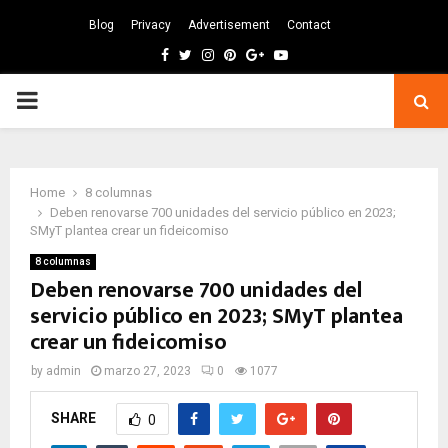
Blog
Privacy
Advertisement
Contact
Facebook
Twitter
Instagram
Pinterest
Google
Youtube
PRIMARY
MENU
Home
8 columnas
Deben renovarse 700 unidades del servicio público en 2023;
SMyT plantea crear un fideicomiso
8 columnas
Deben renovarse 700 unidades del
servicio público en 2023; SMyT plantea
crear un fideicomiso
by
admin
marzo 27, 2023
0
1077
SHARE
0