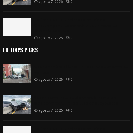
agosto 7, 2026
0
Retiran de sus funciones a policía de
Chiautempan tras ser exhibido en redes por
presunto soborno
agosto 7, 2026
0
EDITOR'S PICKS
Muere hombre al interior de salón de eventos en
Apizaco
agosto 7, 2026
0
Se accidenta camioneta sobre la carretera
México-Veracruz, a la altura de Hueyotlipan
agosto 7, 2026
0
Retiran de sus funciones a policía de