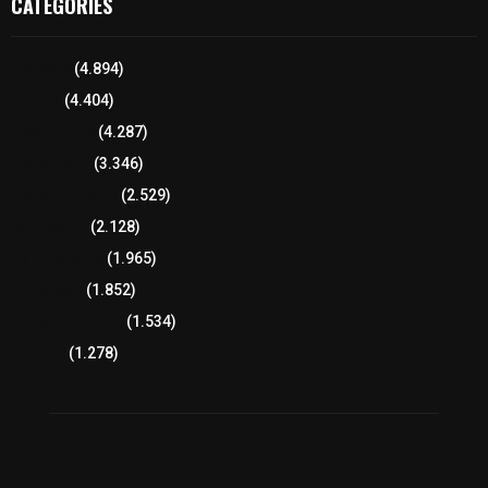
CATEGORIES
Tlaxcala
(4.894)
Policía
(4.404)
8 columnas
(4.287)
Región Sur
(3.346)
Región Oriente
(2.529)
Educación
(2.128)
Lo más leído
(1.965)
Congreso
(1.852)
Tlaxcala Capital
(1.534)
Política
(1.278)