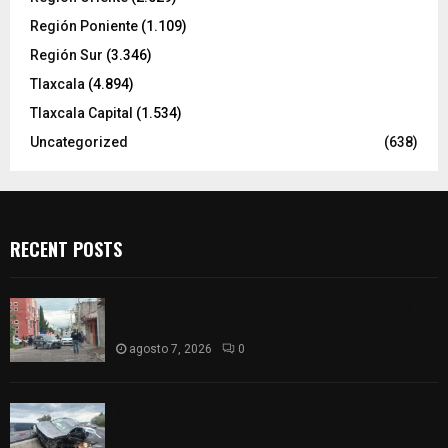
Región Poniente
(1.109)
Región Sur
(3.346)
Tlaxcala
(4.894)
Tlaxcala Capital
(1.534)
Uncategorized
(638)
RECENT POSTS
Muere hombre al interior de salón de eventos en
Apizaco
agosto 7, 2026
0
Se accidenta camioneta sobre la carretera
México-Veracruz, a la altura de Hueyotlipan