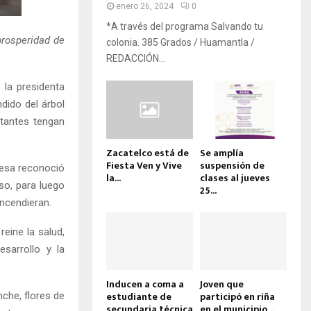
enero 26, 2024
0
*A través del programa Salvando tu
prosperidad de
colonia. 385 Grados / Huamantla /
REDACCIÓN...
la presidenta
dido del árbol
itantes tengan
Zacatelco está de
Se amplía
Fiesta Ven y Vive
suspensión de
desa reconoció
la...
clases al jueves
uso, para luego
25...
encendieran.
eine la salud,
sarrollo y la
Inducen a coma a
Joven que
estudiante de
participó en riña
che, flores de
secundaria técnica
en el municipio...