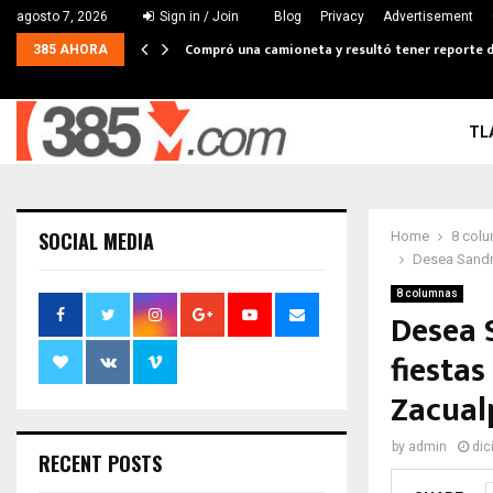
agosto 7, 2026
Sign in / Join
Blog
Privacy
Advertisement
Compró una camioneta y resultó tener reporte de
385 AHORA
TL
SOCIAL MEDIA
Home
8 col
Desea Sandr
8 columnas
Desea 
fiesta
Zacual
by
admin
dic
RECENT POSTS