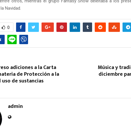
ntre otros, mientras el grupo Fantasy Show deleitaba a los pre
 la Navidad.
0
Reply
Retweet
Favorite
Reply
R
eso adiciones a la Carta
Música y trad
teria de Protección a la
diciembre par
l uso de sustancias
admin