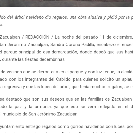
ido del árbol navideño dio regalos, una obra alusiva y pidió por la 
os.
Zacualpan / REDACCIÓN / La noche del pasado 11 de diciembre, 
San Jerónimo Zacualpan, Sandra Corona Padilla, encabezó el encen
el parque principal de esa demarcación, donde deseó que sus hab
, durante las fiestas decembrinas.
de vecinos que se dieron cita en el parque y con luz tenue, la alcal
rado con los integrantes del Cabildo, para quienes solicitó un apla
nta regresiva y que las luces del árbol, que tenía muchos regalos, se 
desa destacó que son sus deseos que en las familias de Zacualpan r
odo la paz y la armonía, ya que eso se verá reflejado en el de
del municipio de San Jerónimo Zacualpan.
ayuntamiento entregó regalos como gorros navideños con luces, pon