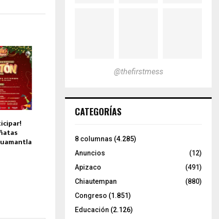
@thefirstmess
CATEGORÍAS
icipar!
ñatas
8 columnas
(4.285)
Huamantla
Anuncios
(12)
Apizaco
(491)
Chiautempan
(880)
Congreso
(1.851)
Educación
(2.126)