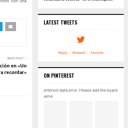
sentes con una
LATEST TWEETS
etweet
Favorite
Reply
Retweet
Favorite
NEXT POST
ición en «Un
a recordar»
ON PINTEREST
pinterest data error: Please add the board
name