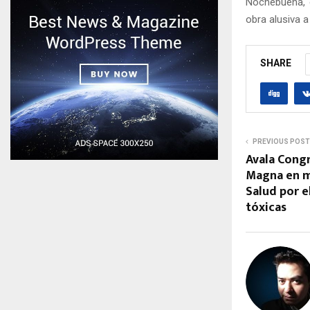
Nochebuena, e
obra alusiva a
SHARE
PREVIOUS POST
Avala Congr
Magna en ma
Salud por e
tóxicas