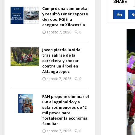
SHARE
Compró una camioneta
y resultó tener reporte
de robo; FGJE la
asegura en Xiloxoxtla
agosto 7, 2026
0
Joven pierde la vida
tras salirse de la
carretera y chocar
contra un árbol en
Atlangatepec
agosto 7, 2026
0
PAN propone eliminar el
ISR al aguinaldo y a
salarios menores de 12
mil pesos para
fortalecer la economía
familiar
agosto 7, 2026
0