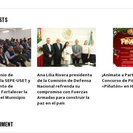
STS
nio de
Ana Lilia Rivera presidenta
¡Anímate a Part
 la SEPE-USET y
de la Comisión de Defensa
Concurso de Pi
nto de
Nacional refrenda su
«Piñatón» en 
 Fortalecer la
compromiso con Fuerzas
el Municipio
Armadas para construir la
paz en el país
MMENT