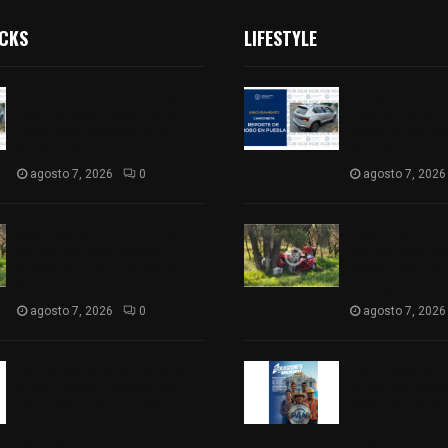
ICKS
LIFESTYLE
Compró una camioneta y
Compró una ca
resultó tener reporte de
resultó tener 
robo; FGJE la asegura en
robo; FGJE la a
Xiloxoxtla
Xiloxoxtla
agosto 7, 2026
0
agosto 7, 2026
Joven pierde la vida tras
Joven pierde la
salirse de la carretera y
salirse de la c
chocar contra un árbol en
chocar contra 
Atlangatepec
Atlangatepec
agosto 7, 2026
0
agosto 7, 2026
PAN propone eliminar el ISR
PAN propone eli
al aguinaldo y a salarios
al aguinaldo y 
menores de 12 mil pesos
menores de 12 
para fortalecer la economía
para fortalece
familiar
familiar