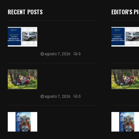
RECENT POSTS
EDITOR'S P
Compró una camioneta y
resultó tener reporte de
robo; FGJE la asegura en
Xiloxoxtla
agosto 7, 2026
0
Joven pierde la vida tras
salirse de la carretera y
chocar contra un árbol en
Atlangatepec
agosto 7, 2026
0
PAN propone eliminar el ISR
al aguinaldo y a salarios
menores de 12 mil pesos
para fortalecer la economía
familiar