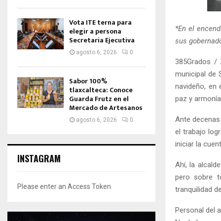
Vota ITE terna para
*En el encend
elegir a persona
Secretaria Ejecutiva
sus gobernad
agosto 6, 2026
0
385Grados / 
municipal de 
Sabor 100%
navideño, en 
tlaxcalteca: Conoce
Guarda Frutz en el
paz y armonía
Mercado de Artesanos
Ante decenas 
agosto 6, 2026
0
el trabajo log
iniciar la cue
INSTAGRAM
Ahí, la alcal
pero sobre t
Please enter an Access Token
tranquilidad 
Personal del 