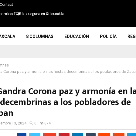
Contact
 robo; FGJE la asegura en Xiloxoxtla
AXCALA
8 COLUMNAS
EDUCACIÓN
POLICÍA
REG
umnas
a Corona paz y armonía en las fiestas decembrinas a los pobladores de Zac
Sandra Corona paz y armonía en l
s decembrinas a los pobladores de
pan
iembre 13, 2024
0
674