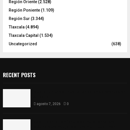
Región Oriente
(2.528)
Región Poniente
(1.109)
Región Sur
(3.344)
Tlaxcala
(4.894)
Tlaxcala Capital
(1.534)
Uncategorized
(638)
RECENT POSTS
Muere hombre al interior de salón de eventos en
Apizaco
agosto 7, 2026
0
Se accidenta camioneta sobre la carretera
México-Veracruz, a la altura de Hueyotlipan