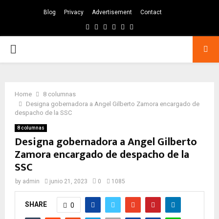
Blog
Privacy
Advertisement
Contact
Facebook
Twitter
Instagram
Pinterest
Google
Youtube
PRIMARY
MENU
Home
8 columnas
Designa gobernadora a Angel Gilberto Zamora encargado de
despacho de la SSC
8 columnas
Designa gobernadora a Angel Gilberto
Zamora encargado de despacho de la
SSC
by
admin
junio 21, 2023
0
1085
SHARE
0