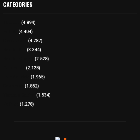
CATEGORIES
Tlaxcala
(4.894)
Policía
(4.404)
8 columnas
(4.287)
Región Sur
(3.344)
Región Oriente
(2.528)
Educación
(2.128)
Lo más leído
(1.965)
Congreso
(1.852)
Tlaxcala Capital
(1.534)
Política
(1.278)