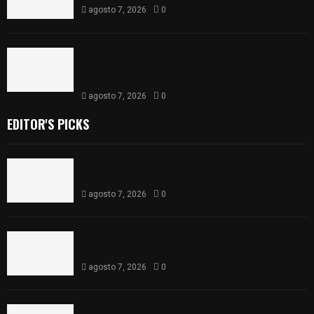
agosto 7, 2026
0
Retiran de sus funciones a policía de
Chiautempan tras ser exhibido en redes por
presunto soborno
agosto 7, 2026
0
EDITOR'S PICKS
Muere hombre al interior de salón de eventos en
Apizaco
agosto 7, 2026
0
Se accidenta camioneta sobre la carretera
México-Veracruz, a la altura de Hueyotlipan
agosto 7, 2026
0
Retiran de sus funciones a policía de