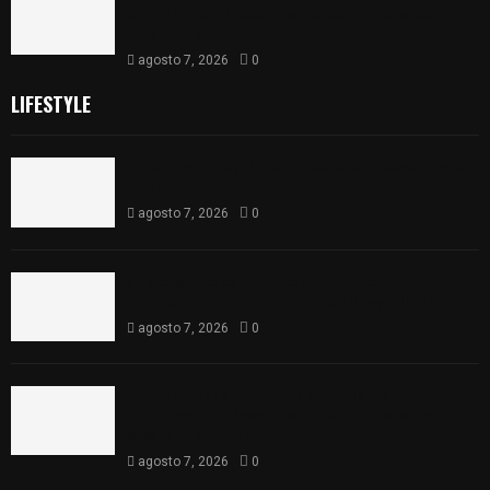
Chiautempan tras ser exhibido en redes por
presunto soborno
agosto 7, 2026
0
LIFESTYLE
Muere hombre al interior de salón de eventos en
Apizaco
agosto 7, 2026
0
Se accidenta camioneta sobre la carretera
México-Veracruz, a la altura de Hueyotlipan
agosto 7, 2026
0
Retiran de sus funciones a policía de
Chiautempan tras ser exhibido en redes por
presunto soborno
agosto 7, 2026
0