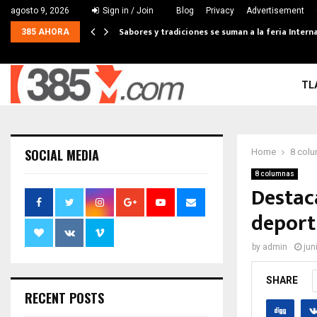
agosto 9, 2026
Sign in / Join
Blog
Privacy
Advertisement
Sabores y tradiciones se suman a la feria Interna
385 AHORA
TL
SOCIAL MEDIA
Home
8 col
8 columnas
Destac
deport
by
admin
jun
SHARE
RECENT POSTS