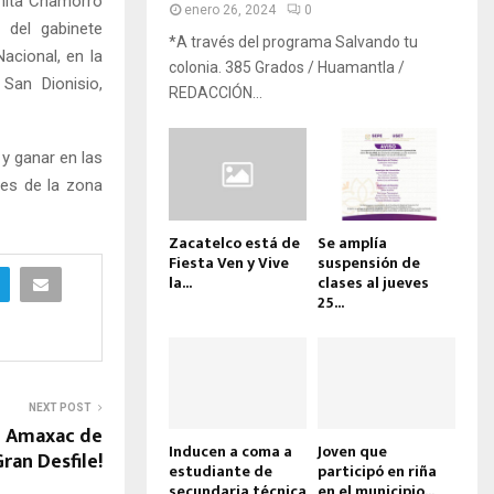
nita Chamorro
enero 26, 2024
0
 del gabinete
*A través del programa Salvando tu
acional, en la
colonia. 385 Grados / Huamantla /
San Dionisio,
REDACCIÓN...
y ganar en las
les de la zona
Zacatelco está de
Se amplía
Fiesta Ven y Vive
suspensión de
la...
clases al jueves
25...
NEXT POST
de Amaxac de
Inducen a coma a
Joven que
ran Desfile!
estudiante de
participó en riña
secundaria técnica
en el municipio...