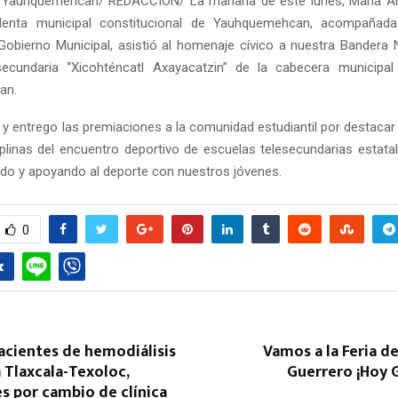
 Yauhquemehcan/ REDACCIÓN/ La mañana de este lunes, María A
sidenta municipal constitucional de Yauhquemehcan, acompañada
Gobierno Municipal, asistió al homenaje cívico a nuestra Bandera N
secundaria “Xicohténcatl Axayacatzin” de la cabecera municipal 
an.
 y entrego las premiaciones a la comunidad estudiantil por destacar 
ciplinas del encuentro deportivo de escuelas telesecundarias estata
do y apoyando al deporte con nuestros jóvenes.
0
acientes de hemodiálisis
Vamos a la Feria 
a Tlaxcala-Texoloc,
Guerrero ¡Hoy G
s por cambio de clínica