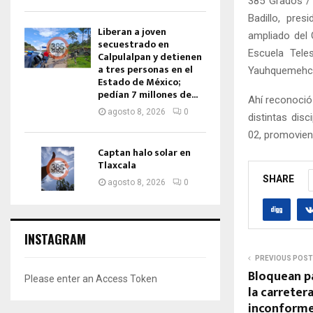
385 Grados /
Badillo, pre
Liberan a joven
ampliado del 
secuestrado en
Escuela Tele
Calpulalpan y detienen
a tres personas en el
Yauhquemehc
Estado de México;
pedían 7 millones de...
Ahí reconoció
agosto 8, 2026
0
distintas dis
02, promovien
Captan halo solar en
Tlaxcala
SHARE
agosto 8, 2026
0
INSTAGRAM
PREVIOUS POST
Bloquean p
Please enter an Access Token
la carreter
inconforme