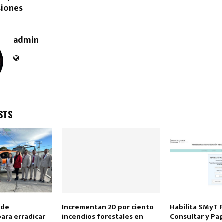
siones
admin
Reply
Retweet
Favorite
Reply
R
STS
 de
Incrementan 20 por ciento
Habilita SMyT 
ara erradicar
incendios forestales en
Consultar y Pa