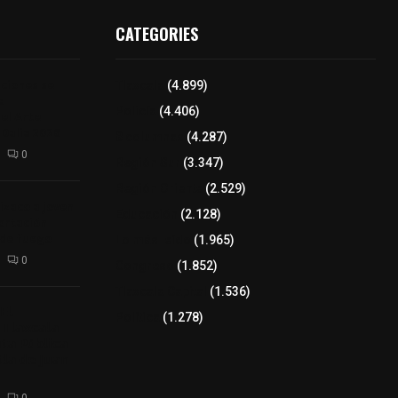
CATEGORIES
iciones se
Tlaxcala
(4.899)
a
Policía
(4.406)
el Arte
 Dalia 2026
8 columnas
(4.287)
0
Región Sur
(3.347)
Región Oriente
(2.529)
izaco a joven
Educación
(2.128)
ortación
 de fuego
Lo más leído
(1.965)
0
Congreso
(1.852)
Tlaxcala Capital
(1.536)
𝗘𝗹
Política
(1.278)
𝗧𝗹𝗮𝘅𝗰𝗮𝗹𝗮
𝘁𝗮 𝗣ú𝗯𝗹𝗶𝗰𝗮
𝗹𝗮 𝗱𝗲 𝗝𝘂𝗮𝗻
0