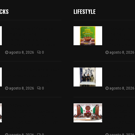
ICKS
LIFESTYLE
Sabores y tradiciones se
Sabores y trad
suman a la feria
suman a la feri
Internacional del Arte
Internacional d
Efímero y de la Dalia 2026
Efímero y de la
agosto 8, 2026
0
agosto 8, 2026
Detienen en Apizaco a joven
Detienen en Ap
por presunta portación
por presunta p
ilegal de arma de fuego
ilegal de arma
agosto 8, 2026
0
agosto 8, 2026
𝗔𝗣𝗥𝗢𝗕𝗔𝗗𝗔 | 𝗘𝗹
𝗔𝗣𝗥𝗢𝗕𝗔𝗗𝗔 | 
𝗖𝗼𝗻𝗴𝗿𝗲𝘀𝗼 𝗱𝗲 𝗧𝗹𝗮𝘅𝗰𝗮𝗹𝗮
𝗖𝗼𝗻𝗴𝗿𝗲𝘀𝗼 𝗱𝗲 
𝗮𝘃𝗮𝗹𝗮 𝗹𝗮 𝗖𝘂𝗲𝗻𝘁𝗮 𝗣ú𝗯𝗹𝗶𝗰𝗮
𝗮𝘃𝗮𝗹𝗮 𝗹𝗮 𝗖𝘂𝗲
𝟮𝟬𝟮𝟱 𝗱𝗲 𝗖𝗼𝗻𝘁𝗹𝗮 𝗱𝗲 𝗝𝘂𝗮𝗻
𝟮𝟬𝟮𝟱 𝗱𝗲 𝗖𝗼𝗻𝘁
𝗖𝘂𝗮𝗺𝗮𝘁𝘇𝗶
𝗖𝘂𝗮𝗺𝗮𝘁𝘇𝗶
agosto 8, 2026
0
agosto 8, 2026