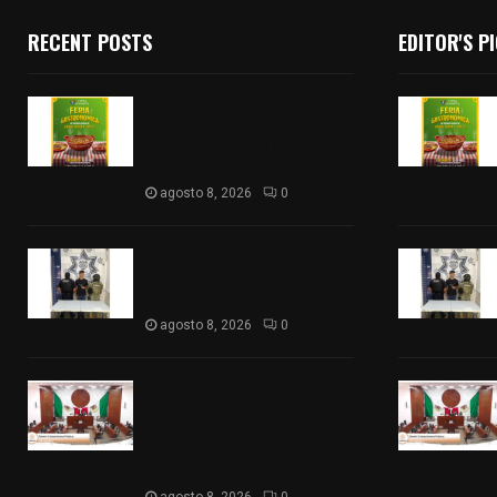
RECENT POSTS
EDITOR'S P
Sabores y tradiciones se
suman a la feria
Internacional del Arte
Efímero y de la Dalia 2026
agosto 8, 2026
0
Detienen en Apizaco a joven
por presunta portación
ilegal de arma de fuego
agosto 8, 2026
0
𝗔𝗣𝗥𝗢𝗕𝗔𝗗𝗔 | 𝗘𝗹
𝗖𝗼𝗻𝗴𝗿𝗲𝘀𝗼 𝗱𝗲 𝗧𝗹𝗮𝘅𝗰𝗮𝗹𝗮
𝗮𝘃𝗮𝗹𝗮 𝗹𝗮 𝗖𝘂𝗲𝗻𝘁𝗮 𝗣ú𝗯𝗹𝗶𝗰𝗮
𝟮𝟬𝟮𝟱 𝗱𝗲 𝗖𝗼𝗻𝘁𝗹𝗮 𝗱𝗲 𝗝𝘂𝗮𝗻
𝗖𝘂𝗮𝗺𝗮𝘁𝘇𝗶
agosto 8, 2026
0