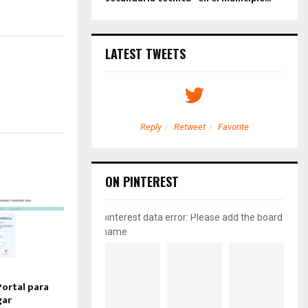
LATEST TWEETS
etweet
Favorite
Reply
Retweet
Favorite
ON PINTEREST
pinterest data error: Please add the board
name
Portal para
gar