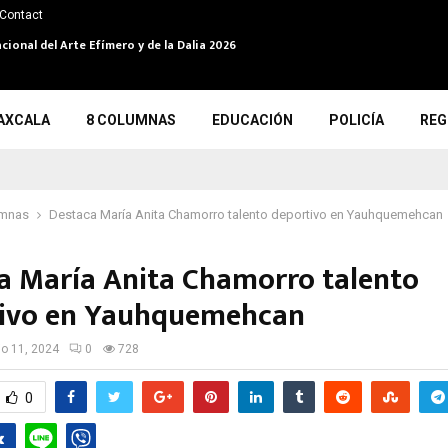
Contact
cional del Arte Efímero y de la Dalia 2026
AXCALA
8 COLUMNAS
EDUCACIÓN
POLICÍA
REG
umnas
Destaca María Anita Chamorro talento deportivo en Yauhquemehcan
a María Anita Chamorro talento
ivo en Yauhquemehcan
io 11, 2024
0
728
0