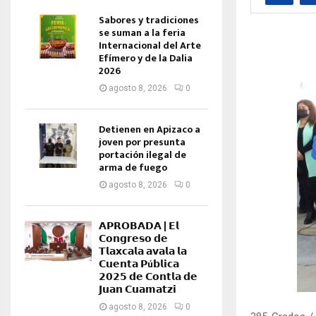
Sabores y tradiciones
se suman a la feria
Internacional del Arte
Efímero y de la Dalia
2026
agosto 8, 2026
0
Detienen en Apizaco a
joven por presunta
portación ilegal de
arma de fuego
agosto 8, 2026
0
𝗔𝗣𝗥𝗢𝗕𝗔𝗗𝗔 | 𝗘𝗹
𝗖𝗼𝗻𝗴𝗿𝗲𝘀𝗼 𝗱𝗲
𝗧𝗹𝗮𝘅𝗰𝗮𝗹𝗮 𝗮𝘃𝗮𝗹𝗮 𝗹𝗮
𝗖𝘂𝗲𝗻𝘁𝗮 𝗣ú𝗯𝗹𝗶𝗰𝗮
𝟮𝟬𝟮𝟱 𝗱𝗲 𝗖𝗼𝗻𝘁𝗹𝗮 𝗱𝗲
𝗝𝘂𝗮𝗻 𝗖𝘂𝗮𝗺𝗮𝘁𝘇𝗶
agosto 8, 2026
0