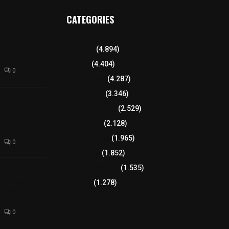
CATEGORIES
l interior de
Tlaxcala
(4.894)
os en Apizaco
Policía
(4.404)
0
8 columnas
(4.287)
Región Sur
(3.346)
camioneta
Región Oriente
(2.529)
tera México-
altura de
Educación
(2.128)
Lo más leído
(1.965)
0
Congreso
(1.852)
Tlaxcala Capital
(1.535)
 funciones a
autempan tras
Política
(1.278)
 redes por
rno
0