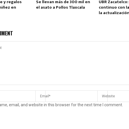
re y regalos
Se llevan más de 300 mil en
UBR Zacatelco
 niñez en
el asato a Pollos Tlaxcala
continuo con l
la actualización
MMENT
me, email, and website in this browser for the next time I comment.