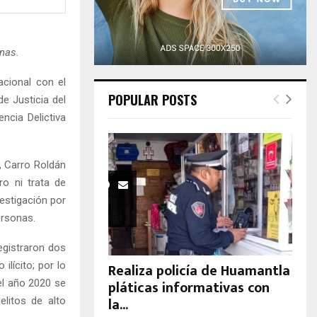
H
nas.
acional con el
POPULAR POSTS
e Justicia del
ncia Delictiva
, Carro Roldán
o ni trata de
estigación por
ersonas.
registraron dos
lícito; por lo
Realiza policía de Huamantla
pláticas informativas con
el año 2020 se
la...
litos de alto