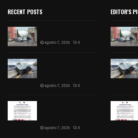
RECENT POSTS
EDITOR'S P
Muere hombre al interior de
salón de eventos en Apizaco
agosto 7, 2026
0
Se accidenta camioneta
sobre la carretera México-
Veracruz, a la altura de
Hueyotlipan
agosto 7, 2026
0
Retiran de sus funciones a
policía de Chiautempan tras
ser exhibido en redes por
presunto soborno
agosto 7, 2026
0