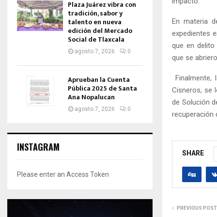
impacto.
Plaza Juárez vibra con
tradición, sabor y
talento en nueva
En materia d
edición del Mercado
expedientes e
Social de Tlaxcala
que en delito
agosto 7, 2026
0
que se abrier
Finalmente, l
Aprueban la Cuenta
Pública 2025 de Santa
Cisneros, se 
Ana Nopalucan
de Solución d
agosto 7, 2026
0
recuperación 
INSTAGRAM
SHARE
Please enter an Access Token
PREVIOUS POST