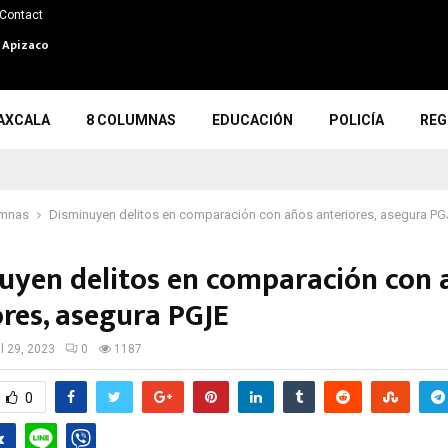
Contact
n Apizaco
AXCALA
8 COLUMNAS
EDUCACIÓN
POLICÍA
REG
umnas
Disminuyen delitos en comparación con años anteriores, asegura P
uyen delitos en comparación con 
ores, asegura PGJE
il 29, 2023
0
1187
0