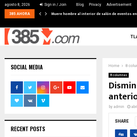
agosto 8, 2026
Sign in / Join
Blog
Privacy
Advertisement
Muere hombre al interior de salón de eventos e
385 AHORA
TL
SOCIAL MEDIA
Home
8 col
8 columnas
Dismin
anteri
by
admin
abr
SHARE
RECENT POSTS