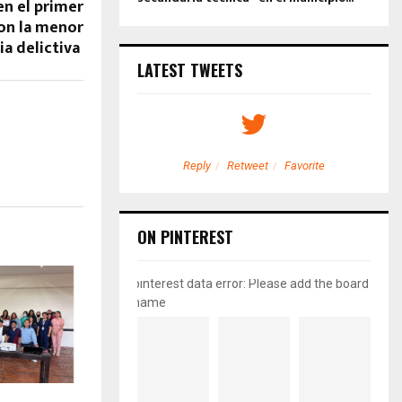
en el primer
con la menor
ia delictiva
LATEST TWEETS
etweet
Favorite
Reply
Retweet
Favorite
ON PINTEREST
pinterest data error: Please add the board
name