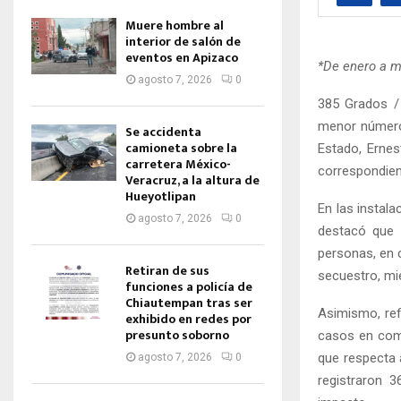
Muere hombre al
interior de salón de
eventos en Apizaco
*De enero a m
agosto 7, 2026
0
385 Grados / 
menor número 
Se accidenta
camioneta sobre la
Estado, Ernes
carretera México-
correspondient
Veracruz, a la altura de
Hueyotlipan
En las instal
agosto 7, 2026
0
destacó que 
personas, en 
Retiran de sus
secuestro, mi
funciones a policía de
Chiautempan tras ser
Asimismo, refi
exhibido en redes por
presunto soborno
casos en comp
que respecta 
agosto 7, 2026
0
registraron 