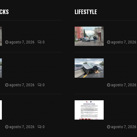
ICKS
LIFESTYLE
Muere hombre al interior de
Muere hombre a
salón de eventos en Apizaco
salón de event
agosto 7, 2026
0
agosto 7, 2026
Se accidenta camioneta
Se accidenta 
sobre la carretera México-
sobre la carre
Veracruz, a la altura de
Veracruz, a la 
Hueyotlipan
Hueyotlipan
agosto 7, 2026
0
agosto 7, 2026
Retiran de sus funciones a
Retiran de sus
policía de Chiautempan tras
policía de Chi
ser exhibido en redes por
ser exhibido en
presunto soborno
presunto sobo
agosto 7, 2026
0
agosto 7, 2026