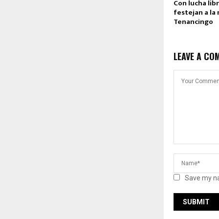
Con lucha lib
festejan a la
Tenancingo
LEAVE A CO
Save my na