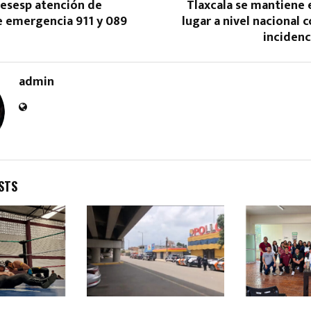
Cesesp atención de
Tlaxcala se mantiene 
e emergencia 911 y 089
lugar a nivel nacional 
incidenc
admin
Reply
Retweet
Favorite
Reply
R
STS