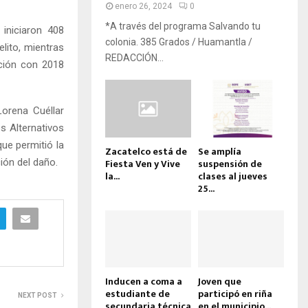
enero 26, 2024
0
*A través del programa Salvando tu
iniciaron 408
colonia. 385 Grados / Huamantla /
lito, mientras
REDACCIÓN...
ación con 2018
Lorena Cuéllar
s Alternativos
ue permitió la
Zacatelco está de
Se amplía
ión del daño.
Fiesta Ven y Vive
suspensión de
la...
clases al jueves
25...
Inducen a coma a
Joven que
estudiante de
participó en riña
NEXT POST
secundaria técnica
en el municipio...