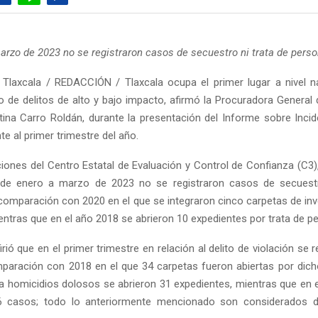
arzo de 2023 no se registraron casos de secuestro ni trata de perso
Tlaxcala / REDACCIÓN / Tlaxcala ocupa el primer lugar a nivel n
de delitos de alto y bajo impacto, afirmó la Procuradora General d
tina Carro Roldán, durante la presentación del Informe sobre Incide
e al primer trimestre del año.
aciones del Centro Estatal de Evaluación y Control de Confianza (C3)
de enero a marzo de 2023 no se registraron casos de secuestr
comparación con 2020 en el que se integraron cinco carpetas de inv
entras que en el año 2018 se abrieron 10 expedientes por trata de p
rió que en el primer trimestre en relación al delito de violación se 
aración con 2018 en el que 34 carpetas fueron abiertas por dicho i
a homicidios dolosos se abrieron 31 expedientes, mientras que en 
36 casos; todo lo anteriormente mencionado son considerados de