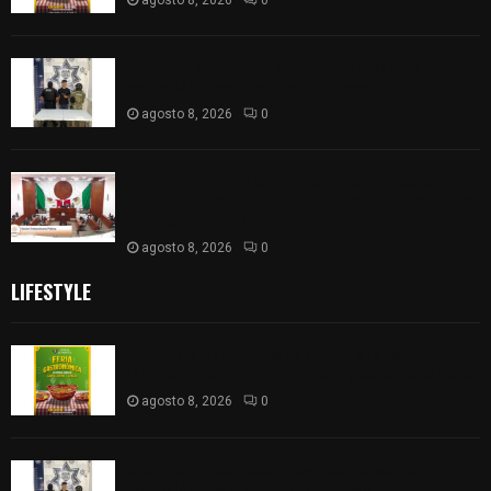
Detienen en Apizaco a joven por presunta
portación ilegal de arma de fuego
agosto 8, 2026
0
𝗔𝗣𝗥𝗢𝗕𝗔𝗗𝗔 | 𝗘𝗹 𝗖𝗼𝗻𝗴𝗿𝗲𝘀𝗼 𝗱𝗲 𝗧𝗹𝗮𝘅𝗰𝗮𝗹𝗮
𝗮𝘃𝗮𝗹𝗮 𝗹𝗮 𝗖𝘂𝗲𝗻𝘁𝗮 𝗣ú𝗯𝗹𝗶𝗰𝗮 𝟮𝟬𝟮𝟱 𝗱𝗲 𝗖𝗼𝗻𝘁𝗹𝗮 𝗱𝗲
𝗝𝘂𝗮𝗻 𝗖𝘂𝗮𝗺𝗮𝘁𝘇𝗶
agosto 8, 2026
0
LIFESTYLE
Sabores y tradiciones se suman a la feria
Internacional del Arte Efímero y de la Dalia 2026
agosto 8, 2026
0
Detienen en Apizaco a joven por presunta
portación ilegal de arma de fuego