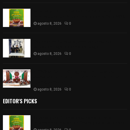
Sabores y tradiciones se suman a la feria
Internacional del Arte Efímero y de la Dalia 2026
agosto 8, 2026
0
Detienen en Apizaco a joven por presunta
portación ilegal de arma de fuego
agosto 8, 2026
0
𝗔𝗣𝗥𝗢𝗕𝗔𝗗𝗔 | 𝗘𝗹 𝗖𝗼𝗻𝗴𝗿𝗲𝘀𝗼 𝗱𝗲 𝗧𝗹𝗮𝘅𝗰𝗮𝗹𝗮
𝗮𝘃𝗮𝗹𝗮 𝗹𝗮 𝗖𝘂𝗲𝗻𝘁𝗮 𝗣ú𝗯𝗹𝗶𝗰𝗮 𝟮𝟬𝟮𝟱 𝗱𝗲 𝗖𝗼𝗻𝘁𝗹𝗮 𝗱𝗲
𝗝𝘂𝗮𝗻 𝗖𝘂𝗮𝗺𝗮𝘁𝘇𝗶
agosto 8, 2026
0
EDITOR'S PICKS
Sabores y tradiciones se suman a la feria
Internacional del Arte Efímero y de la Dalia 2026
agosto 8, 2026
0