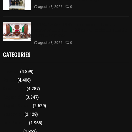
agosto 8, 2026
0
𝗔𝗣𝗥𝗢𝗕𝗔𝗗𝗔 | 𝗘𝗹 𝗖𝗼𝗻𝗴𝗿𝗲𝘀𝗼 𝗱𝗲 𝗧𝗹𝗮𝘅𝗰𝗮𝗹𝗮
𝗮𝘃𝗮𝗹𝗮 𝗹𝗮 𝗖𝘂𝗲𝗻𝘁𝗮 𝗣ú𝗯𝗹𝗶𝗰𝗮 𝟮𝟬𝟮𝟱 𝗱𝗲 𝗖𝗼𝗻𝘁𝗹𝗮 𝗱𝗲
𝗝𝘂𝗮𝗻 𝗖𝘂𝗮𝗺𝗮𝘁𝘇𝗶
agosto 8, 2026
0
CATEGORIES
Tlaxcala
(4.899)
Policía
(4.406)
8 columnas
(4.287)
Región Sur
(3.347)
Región Oriente
(2.529)
Educación
(2.128)
Lo más leído
(1.965)
Congreso
(1.852)