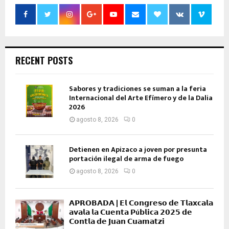
RECENT POSTS
Sabores y tradiciones se suman a la feria
Internacional del Arte Efímero y de la Dalia
2026
agosto 8, 2026
0
Detienen en Apizaco a joven por presunta
portación ilegal de arma de fuego
agosto 8, 2026
0
𝗔𝗣𝗥𝗢𝗕𝗔𝗗𝗔 | 𝗘𝗹 𝗖𝗼𝗻𝗴𝗿𝗲𝘀𝗼 𝗱𝗲 𝗧𝗹𝗮𝘅𝗰𝗮𝗹𝗮
𝗮𝘃𝗮𝗹𝗮 𝗹𝗮 𝗖𝘂𝗲𝗻𝘁𝗮 𝗣ú𝗯𝗹𝗶𝗰𝗮 𝟮𝟬𝟮𝟱 𝗱𝗲
𝗖𝗼𝗻𝘁𝗹𝗮 𝗱𝗲 𝗝𝘂𝗮𝗻 𝗖𝘂𝗮𝗺𝗮𝘁𝘇𝗶