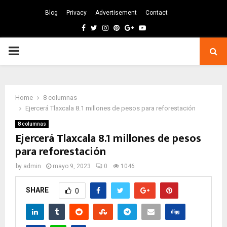
Blog
Privacy
Advertisement
Contact
Facebook
Twitter
Instagram
Pinterest
Google
Youtube
PRIMARY
MENU
Home
8 columnas
Ejercerá Tlaxcala 8.1 millones de pesos para reforestación
8 columnas
Ejercerá Tlaxcala 8.1 millones de pesos
para reforestación
by
admin
mayo 9, 2023
0
1046
SHARE
0