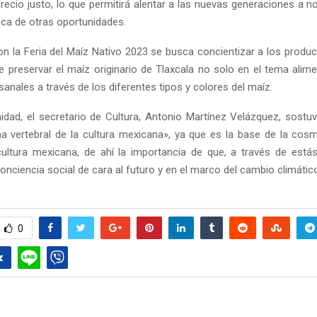
recio justo, lo que permitirá alentar a las nuevas generaciones a n
a de otras oportunidades.
n la Feria del Maíz Nativo 2023 se busca concientizar a los produc
e preservar el maíz originario de Tlaxcala no solo en el tema alime
anales a través de los diferentes tipos y colores del maíz.
idad, el secretario de Cultura, Antonio Martínez Velázquez, sostu
Reply
Retweet
Favorite
Reply
R
a vertebral de la cultura mexicana», ya que es la base de la cos
ultura mexicana, de ahí la importancia de que, a través de está
nciencia social de cara al futuro y en el marco del cambio climátic
0