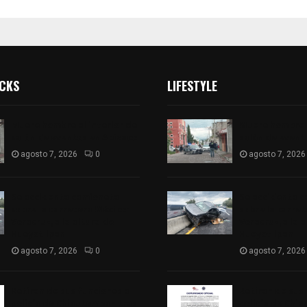
ICKS
LIFESTYLE
Muere hombre al interior de
Muere hombre a
salón de eventos en Apizaco
salón de event
agosto 7, 2026
0
agosto 7, 2026
Se accidenta camioneta
Se accidenta 
sobre la carretera México-
sobre la carre
Veracruz, a la altura de
Veracruz, a la 
Hueyotlipan
Hueyotlipan
agosto 7, 2026
0
agosto 7, 2026
Retiran de sus funciones a
Retiran de sus
policía de Chiautempan tras
policía de Chi