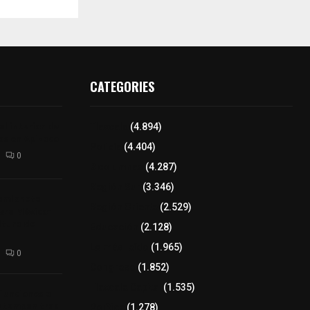
CATEGORIES
l interior de
Tlaxcala
(4.894)
os en Apizaco
Policía
(4.404)
0
8 columnas
(4.287)
Región Sur
(3.346)
camioneta
Región Oriente
(2.529)
tera México-
altura de
Educación
(2.128)
Lo más leído
(1.965)
0
Congreso
(1.852)
Tlaxcala Capital
(1.535)
 funciones a
autempan tras
Política
(1.278)