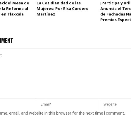
Decide! Mesa de
La Cotidianidad de las
¡Participa y Br
e la Reforma al
Mujeres: Por Elsa Cordero
Anuncia el Ter
l en Tlaxcala
Martínez
de Fachadas N
Premios Espect
MMENT
me, email, and website in this browser for the next time I comment.