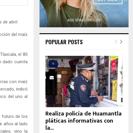
H
s de abril.
ucción del maíz
POPULAR POSTS
laxcala, el 80
n dado cuenta
erras con maíz
mercado, indicó
nco del uno al
Realiza policía de Huamantla
 futuro de los
pláticas informativas con
e años al lado
la...
iales; vino la