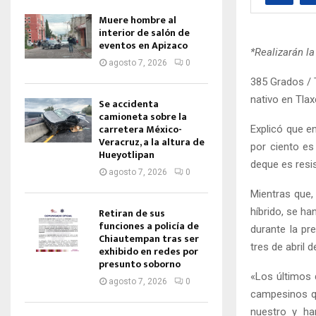
Muere hombre al
interior de salón de
eventos en Apizaco
*Realizarán la
agosto 7, 2026
0
385 Grados / T
nativo en Tlax
Se accidenta
camioneta sobre la
carretera México-
Explicó que e
Veracruz, a la altura de
por ciento e
Hueyotlipan
deque es resi
agosto 7, 2026
0
Mientras que,
híbrido, se ha
Retiran de sus
funciones a policía de
durante la pr
Chiautempan tras ser
tres de abril d
exhibido en redes por
presunto soborno
«Los últimos 
agosto 7, 2026
0
campesinos qu
nuestro y han