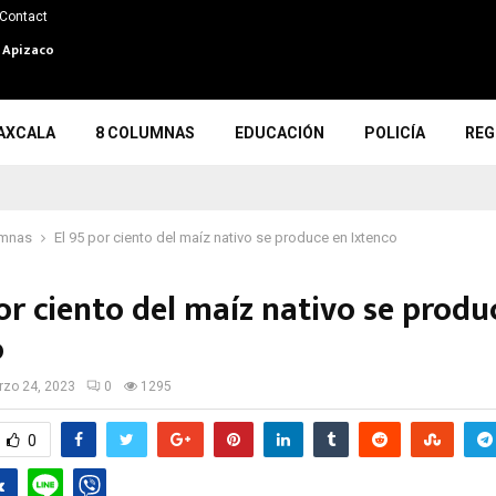
Contact
n Apizaco
AXCALA
8 COLUMNAS
EDUCACIÓN
POLICÍA
REG
umnas
El 95 por ciento del maíz nativo se produce en Ixtenco
or ciento del maíz nativo se produ
o
zo 24, 2023
0
1295
0