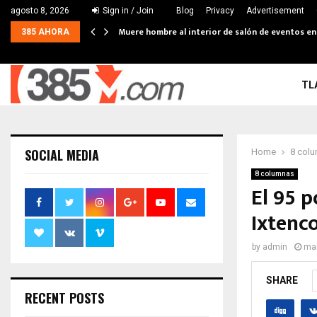
agosto 8, 2026
Sign in / Join
Blog
Privacy
Advertisement
Muere hombre al interior de salón de eventos e
385 AHORA
TL
SOCIAL MEDIA
Home
8 col
8 columnas
El 95 p
Ixtenc
by
admin
mar
SHARE
RECENT POSTS