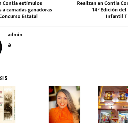
n Contla estímulos
Realizan en Contla Co
 a camadas ganadoras
14° Edición de
Concurso Estatal
Infantil 
admin
STS