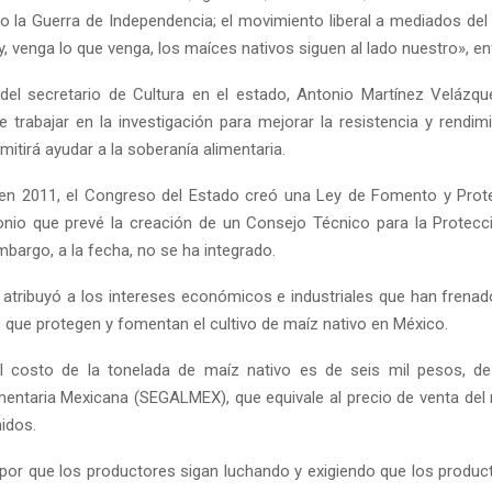
o la Guerra de Independencia; el movimiento liberal a mediados del 
y, venga lo que venga, los maíces nativos siguen al lado nuestro», en
del secretario de Cultura en el estado, Antonio Martínez Velázqu
e trabajar en la investigación para mejorar la resistencia y rendim
mitirá ayudar a la soberanía alimentaria.
en 2011, el Congreso del Estado creó una Ley de Fomento y Prote
nio que prevé la creación de un Consejo Técnico para la Protecc
mbargo, a la fecha, no se ha integrado.
o atribuyó a los intereses económicos e industriales que han frenad
 que protegen y fomentan el cultivo de maíz nativo en México.
el costo de la tonelada de maíz nativo es de seis mil pesos, d
mentaria Mexicana (SEGALMEX), que equivale al precio de venta del 
idos.
por que los productores sigan luchando y exigiendo que los produ