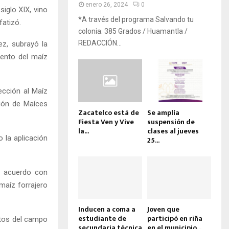
enero 26, 2024
0
siglo XIX, vino
*A través del programa Salvando tu
fatizó.
colonia. 385 Grados / Huamantla /
REDACCIÓN...
ez, subrayó la
iento del maíz
cción al Maíz
ión de Maíces
Zacatelco está de
Se amplía
Fiesta Ven y Vive
suspensión de
la...
clases al jueves
o la aplicación
25...
e acuerdo con
maíz forrajero
Inducen a coma a
Joven que
estudiante de
participó en riña
ctos del campo
secundaria técnica
en el municipio...