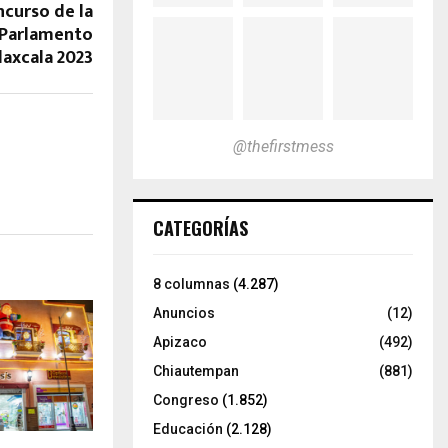
ncurso de la
l Parlamento
Tlaxcala 2023
@thefirstmess
CATEGORÍAS
8 columnas
(4.287)
Anuncios
(12)
Apizaco
(492)
Chiautempan
(881)
Congreso
(1.852)
Educación
(2.128)