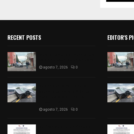
RECENT POSTS
EDITOR'S P
Muere hombre al interior de
salón de eventos en Apizaco
agosto 7, 2026
0
Se accidenta camioneta
sobre la carretera México-
Veracruz, a la altura de
Hueyotlipan
agosto 7, 2026
0
Retiran de sus funciones a
policía de Chiautempan tras