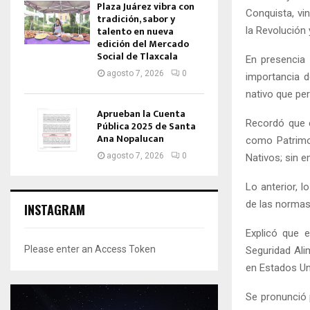
Plaza Juárez vibra con
Conquista, vin
tradición, sabor y
talento en nueva
la Revolución 
edición del Mercado
Social de Tlaxcala
En presencia 
agosto 7, 2026
0
importancia d
nativo que per
Aprueban la Cuenta
Recordó que 
Pública 2025 de Santa
Ana Nopalucan
como Patrimo
agosto 7, 2026
0
Nativos; sin e
Lo anterior, l
de las normas
INSTAGRAM
Explicó que 
Please enter an Access Token
Seguridad Ali
en Estados Un
Se pronunció 