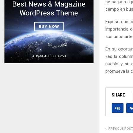
se paguen a p
campo en busc
Expuso que co
importancia d
sus usos artes
En su oportun
«es la column
pueblo y su c
promueva la co
SHARE
PREVIOUS POST