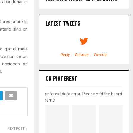
o abandonar el
tores sobre la
LATEST TWEETS
ntario sino en
vo que el maíz
etweet
Favorite
Reply
Retweet
Favorite
movisión de un
s acciones, se
o.
ON PINTEREST
pinterest data error: Please add the board
name
NEXT POST