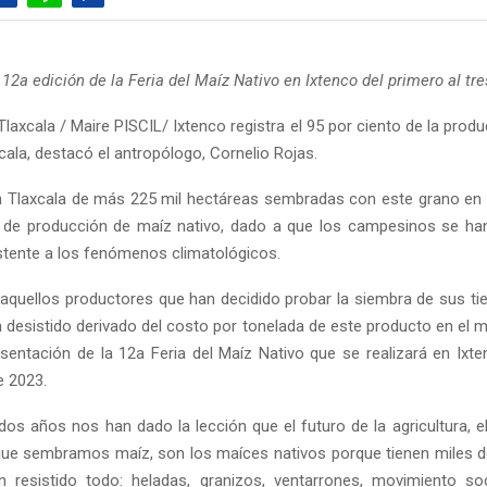
 12a edición de la Feria del Maíz Nativo en Ixtenco del primero al tre
laxcala / Maire PISCIL/ Ixtenco registra el 95 por ciento de la prod
cala, destacó el antropólogo, Cornelio Rojas.
n Tlaxcala de más 225 mil hectáreas sembradas con este grano en T
s de producción de maíz nativo, dado a que los campesinos se ha
stente a los fenómenos climatológicos.
 aquellos productores que han decidido probar la siembra de sus ti
n desistido derivado del costo por tonelada de este producto en el 
esentación de la 12a Feria del Maíz Nativo que se realizará en Ixte
e 2023.
dos años nos han dado la lección que el futuro de la agricultura, el
e sembramos maíz, son los maíces nativos porque tienen miles d
 resistido todo: heladas, granizos, ventarrones, movimiento soc