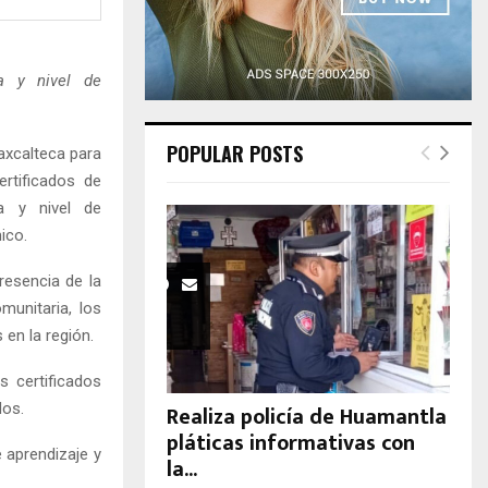
H
a y nivel de
POPULAR POSTS
axcalteca para
rtificados de
ia y nivel de
ico.
resencia de la
munitaria, los
 en la región.
s certificados
dos.
Realiza policía de Huamantla
pláticas informativas con
 aprendizaje y
la...