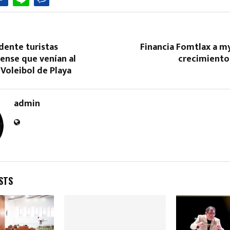
dente turistas
Financia Fomtlax a m
ense que venían al
crecimient
Voleibol de Playa
Reply
Retweet
Favorite
Reply
R
admin
STS