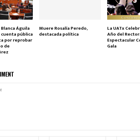
 Blanca Águila
Muere Rosalía Peredo,
La UATx Celebr
 cuenta pública
destacada política
Año del Rector
ta por reprobar
Espectacular C
do de
Gala
érez
MMENT