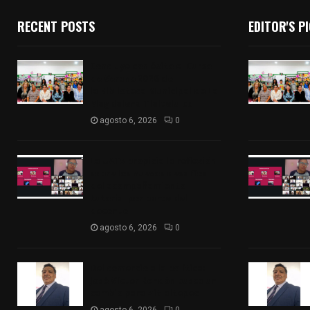
RECENT POSTS
EDITOR'S P
Concluye con éxito el Curso
de Verano 2026 de
la Biblioteca Municipal de La
Magdalena Tlaltelulco
agosto 6, 2026
0
La UATx propicia la reflexión
sobre los nuevos desafíos
del acompañamiento
tutorial por parte del
docente
agosto 6, 2026
0
Del comercio a la política:
José Víctor Rendón busca un
cambio para Zitlaltepec
agosto 6, 2026
0