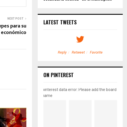
NEXT POST
LATEST TWEETS
ypes para su
o económico
etweet
Favorite
Reply
Retweet
Favorite
ON PINTEREST
pinterest data error: Please add the board
name