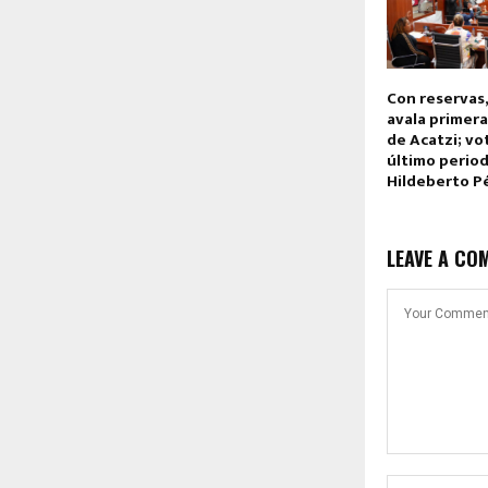
Con reservas,
avala primera
de Acatzi; vo
último perio
Hildeberto P
LEAVE A CO