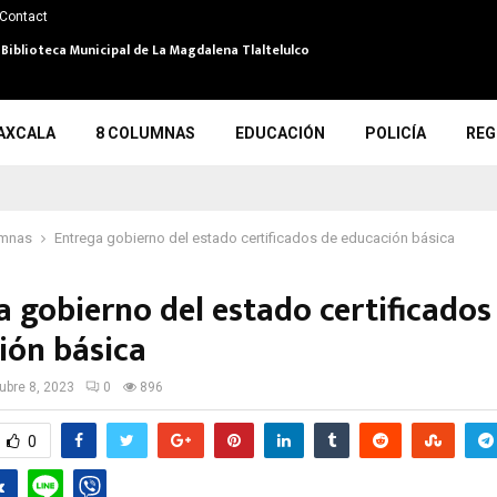
Contact
 Biblioteca Municipal de La Magdalena Tlaltelulco
AXCALA
8 COLUMNAS
EDUCACIÓN
POLICÍA
REG
umnas
Entrega gobierno del estado certificados de educación básica
a gobierno del estado certificados
ión básica
ubre 8, 2023
0
896
0