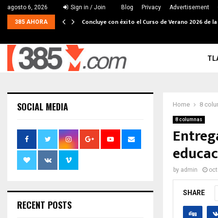
agosto 6, 2026
Sign in / Join
Blog
Privacy
Advertisement
Concluye con éxito el Curso de Verano 2026 de la
385 AHORA
TL
SOCIAL MEDIA
Home
8 col
8 columnas
Entreg
educac
by
admin
oct
SHARE
RECENT POSTS