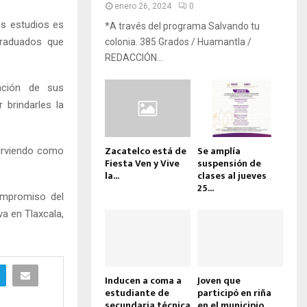
enero 26, 2024
0
us estudios es
*A través del programa Salvando tu
graduados que
colonia. 385 Grados / Huamantla /
REDACCIÓN...
ación de sus
 brindarles la
Zacatelco está de
Se amplía
sirviendo como
Fiesta Ven y Vive
suspensión de
la...
clases al jueves
25...
compromiso del
va en Tlaxcala,
Inducen a coma a
Joven que
estudiante de
participó en riña
secundaria técnica
en el municipio...