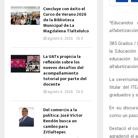
Concluye con éxito el
Curso de Verano 2026
de la Biblioteca
*Educandos 
Municipal de La
Magdalena Tlaltelulco
alfabetización
agosto 6, 2026
0
385 Grados / 
la Educación
La UATx propicia la
educación bá
reflexión sobre los
alfabetizació
nuevos desafíos del
acompañamiento
tutorial por parte del
La ceremonia 
docente
titular del I
agosto 6, 2026
0
graduados y su
En su discurs
Del comercio a la
política: José Víctor
como un paso 
Rendón busca un
cambio para
Destacó el co
Zitlaltepec
agradeció el a