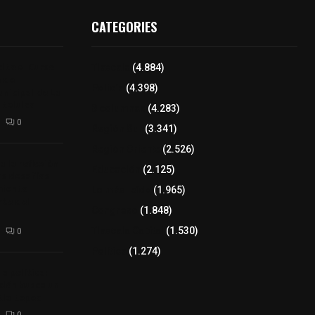
CATEGORIES
ito el Curso
Tlaxcala
(4.884)
 de
Policía
(4.398)
unicipal de La
telulco
8 columnas
(4.283)
0
Región Sur
(3.341)
Región Oriente
(2.526)
a la reflexión
Educación
(2.125)
os desafíos
miento
Lo más leído
(1.965)
rte del
Congreso
(1.848)
Tlaxcala Capital
(1.530)
0
Política
(1.274)
a política:
ndón busca un
tlaltepec
0