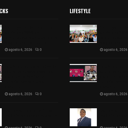
ICKS
LIFESTYLE
Concluye con éxito el Curso
Concluye con éx
de Verano 2026 de
de Verano 2026
la Biblioteca Municipal de La
la Biblioteca M
Magdalena Tlaltelulco
Magdalena Tlal
agosto 6, 2026
0
agosto 6, 2026
La UATx propicia la reflexión
La UATx propici
sobre los nuevos desafíos
sobre los nuev
del acompañamiento
del acompaña
tutorial por parte del
tutorial por pa
docente
docente
agosto 6, 2026
0
agosto 6, 2026
Del comercio a la política:
Del comercio a l
José Víctor Rendón busca un
José Víctor Re
cambio para Zitlaltepec
cambio para Zi
agosto 6, 2026
0
agosto 6, 2026