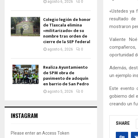
agosto 6, 2026
0
«Ustedes ya f
resultado de
Colegio legión de honor
de Tlaxcala elimina
mostraron per
«militarizado» de su
nombre tras orden de
Valiente No
cierre de la SEP federal
compañeros, e
agosto 6, 2026
0
oportunidad d
Realiza Ayuntamiento
Además, desta
de SPM obra de
un ejemplo ins
pavimento de adoquín
en barrio de San Pedro
Este evento c
agosto 5, 2026
0
gobierno del e
creando un fu
INSTAGRAM
SHARE
Please enter an Access Token