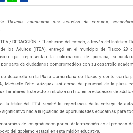
de Tlaxcala culminaron sus estudios de primaria, secundari
.
ITEA / REDACCIÓN / El gobierno del estado, a través del Instituto Tl
 de los Adultos (ITEA), entregó en el municipio de Tlaxco 28 ce
sica que representan la culminación de primaria, secundar
n por parte de ciudadanos comprometidos con su desarrollo académ
se desarrolló en la Plaza Comunitaria de Tlaxco y contó con la p
TEA, Michaelle Brito Vázquez, así como del personal de la plaza co
s familiares. Este acto simboliza un hito en la educación de adultos
o, la titular del ITEA resaltó la importancia de la entrega de esto
significativo hacia la igualdad de oportunidades educativas para to
mpromiso de los graduados por su determinación en el proceso de
poyo del gobierno estatal en esta misión educativa.